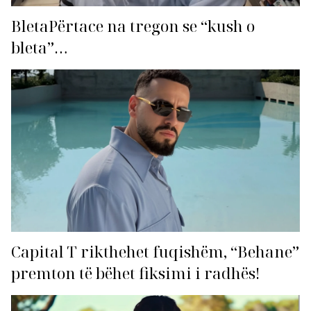
BletaPërtace na tregon se “kush o
bleta”…
Capital T rikthehet fuqishëm, “Behane”
premton të bëhet fiksimi i radhës!