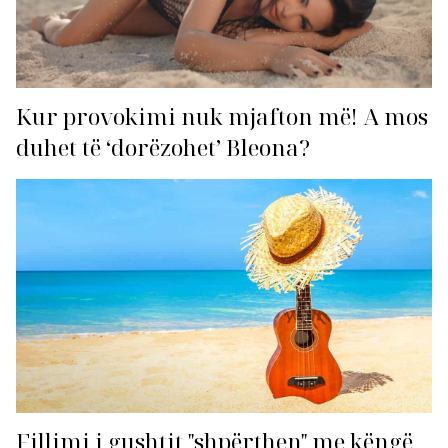
Kur provokimi nuk mjafton më! A mos
duhet të ‘dorëzohet’ Bleona?
Fillimi i gushtit "shpërthen" me këngë