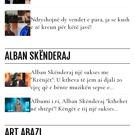
Ndryshojnë dy vendet e para, ja se kush
e zë kreun për këtë javë!
ALBAN SKËNDERAJ
Alban Skënderaj një sukses me
"Rrënjët": U ktheva të jem ai djali 20
vjeç që e bënte muzikën sepse e
dashuronte…
Albumi i ri, Alban Skënderaj "kthehet
në shtëpi"! Këngët e tij një sukses...
ART ABAZI