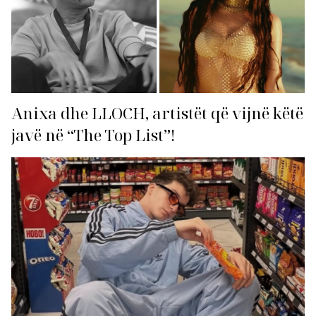
Anixa dhe LLOCH, artistët që vijnë këtë
javë në “The Top List”!