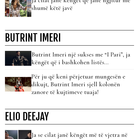
Ja cilat janë këngët që janë ngjitur më
shumë këtë javë
BUTRINT IMERI
Butrint Imeri një sukses me “I Pari”, ja
këngët që i bashkohen listës…
Për ju që keni përjetuar mungesën e
dikujt, Butrint Imeri sjell kolonën
zanore të kujtimeve tuaja!
ELIO DEEJAY
Ja se cilat janë këngët më të vjetra në