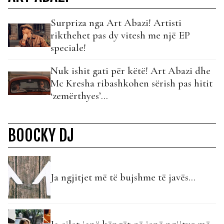
Surpriza nga Art Abazi! Artisti
rikthehet pas dy vitesh me një EP
speciale!
Nuk ishit gati për këtë! Art Abazi dhe
Mc Kresha ribashkohen sërish pas hitit
‘zemërthyes’…
BOOCKY DJ
Ja ngjitjet më të bujshme të javës...