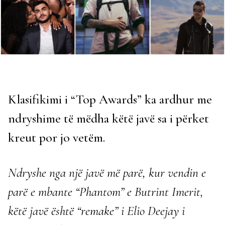
Klasifikimi i “Top Awards” ka ardhur me
ndryshime të mëdha këtë javë sa i përket
kreut por jo vetëm.
Ndryshe nga një javë më parë, kur
vendin e
parë
e mbante “Phantom” e Butrint Imerit,
këtë javë është
“remake” i Elio Deejay i