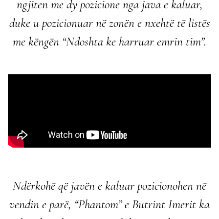
ngjiten me dy pozicione nga java e kaluar,
duke u pozicionuar në zonën e nxehtë të listës
me këngën “
Ndoshta ke harruar emrin tim”.
Ndërkohë që javën e kaluar pozicionohen në
vendin e parë,
“Phantom” e Butrint Imerit
ka