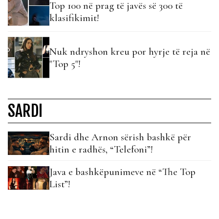
Top 100 në prag të javës së 300 të
klasifikimit!
Nuk ndryshon kreu por hyrje të reja në
"Top 5"!
SARDI
Sardi dhe Arnon sërish bashkë për
hitin e radhës, “Telefoni”!
Java e bashkëpunimeve në “The Top
List”!