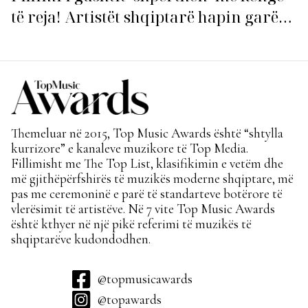
të reja! Artistët shqiptarë hapin garën
për hitin e verës!
Themeluar në 2015, Top Music Awards është “shtylla
kurrizore” e kanaleve muzikore të Top Media.
Fillimisht me The Top List, klasifikimin e vetëm dhe
më gjithëpërfshirës të muzikës moderne shqiptare, më
pas me ceremoninë e parë të standarteve botërore të
vlerësimit të artistëve. Në 7 vite Top Music Awards
është kthyer në një pikë referimi të muzikës të
shqiptarëve kudondodhen.
@topmusicawards
@topawards