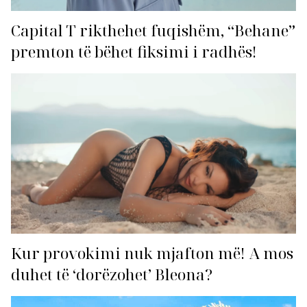
Capital T rikthehet fuqishëm, “Behane”
premton të bëhet fiksimi i radhës!
Kur provokimi nuk mjafton më! A mos
duhet të ‘dorëzohet’ Bleona?