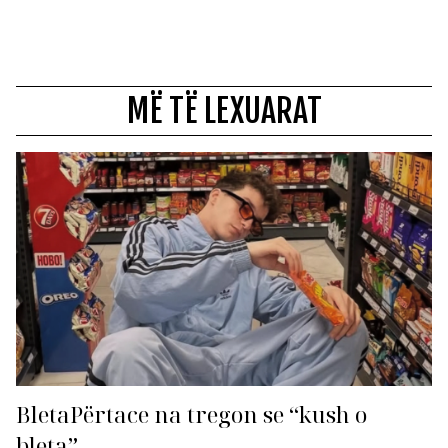
MË TË LEXUARAT
BletaPërtace na tregon se “kush o
bleta”…