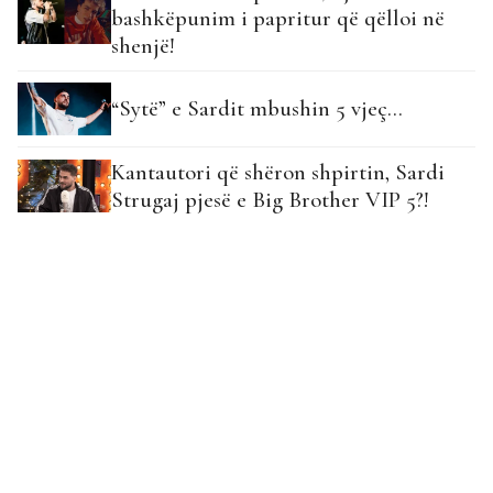
bashkëpunim i papritur që qëlloi në
shenjë!
“Sytë” e Sardit mbushin 5 vjeç…
Kantautori që shëron shpirtin, Sardi
Strugaj pjesë e Big Brother VIP 5?!