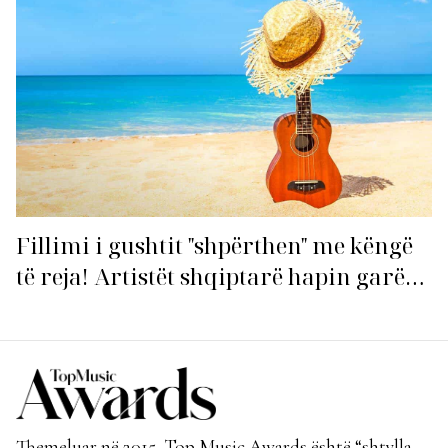
Fillimi i gushtit "shpërthen" me këngë
të reja! Artistët shqiptarë hapin garën
për hitin e verës!
Themeluar në 2015, Top Music Awards është “shtylla