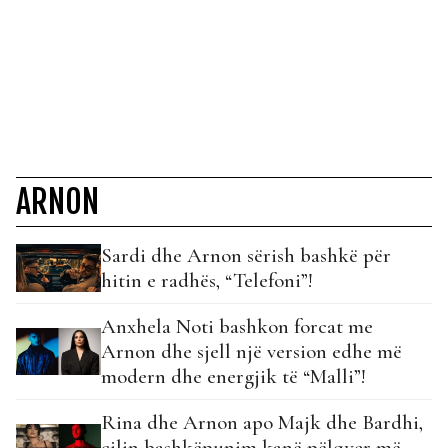
ARNON
Sardi dhe Arnon sërish bashkë për
hitin e radhës, “Telefoni”!
Anxhela Noti bashkon forcat me
Arnon dhe sjell një version edhe më
modern dhe energjik të “Malli”!
Rina dhe Arnon apo Majk dhe Bardhi,
cilin bashkëpunim kanë pëlqyer më