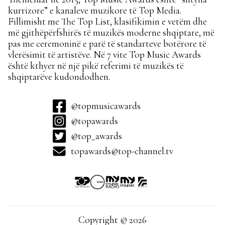
kurrizore” e kanaleve muzikore të Top Media.
Fillimisht me The Top List, klasifikimin e vetëm dhe
më gjithëpërfshirës të muzikës moderne shqiptare, më
pas me ceremoninë e parë të standarteve botërore të
vlerësimit të artistëve. Në 7 vite Top Music Awards
është kthyer në një pikë referimi të muzikës të
shqiptarëve kudondodhen.
@topmusicawards
@topawards
@top_awards
topawards@top-channel.tv
Copyright © 2026