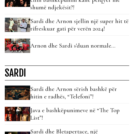
shumë ndjekësit?!
Sardi dhe Arnon sjellin një super hit të
rifreskuar gati për verën 2024!
Arnon dhe Sardi s'duan normale...
SARDI
Sardi dhe Arnon sërish bashkë për
hitin e radhës, “Telefoni”!
Java e bashkëpunimeve në “The Top
List”!
Sardi dhe Bletapertace, një