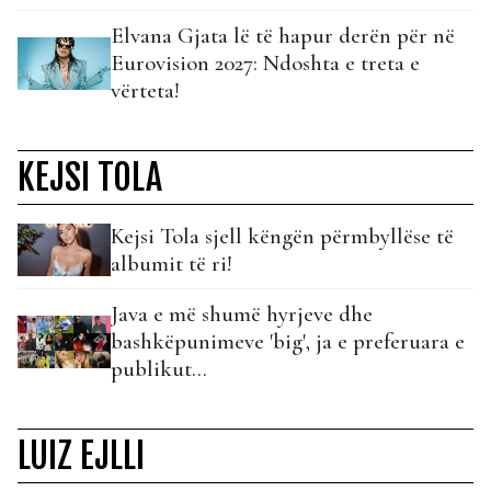
Elvana Gjata lë të hapur derën për në
Eurovision 2027: Ndoshta e treta e
vërteta!
KEJSI TOLA
Kejsi Tola sjell këngën përmbyllëse të
albumit të ri!
Java e më shumë hyrjeve dhe
bashkëpunimeve 'big', ja e preferuara e
publikut...
LUIZ EJLLI