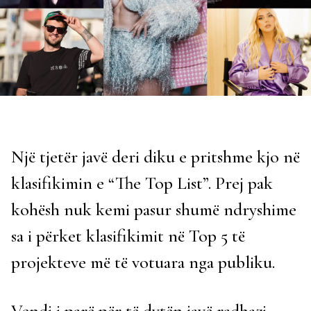
Një tjetër javë deri diku e pritshme kjo në
klasifikimin e “The Top List”. Prej pak
kohësh nuk kemi pasur shumë ndryshime
sa i përket klasifikimit në Top 5 të
projekteve më të votuara nga publiku.
Vendi i parë për të dytën javë radhazi