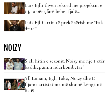
Luiz Ejlli thyen rekord me projektin e
tij, ja për çfarë bëhet fjalë…
Luiz Ejlli arrin të prekë sërish me “Pak
dritë”!
NOIZY
Sjell hitin e sezonit, Noizy me një tjetër
bashkëpunim ndërkombëtar!
Yll Limani, Egli Tako, Noizy dhe Dj
Iljano, artistët me më shumë këngë në
listë!