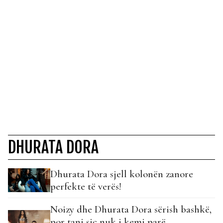
DHURATA DORA
Dhurata Dora sjell kolonën zanore
perfekte të verës!
Noizy dhe Dhurata Dora sërish bashkë,
por tani siç nuk i kemi parë