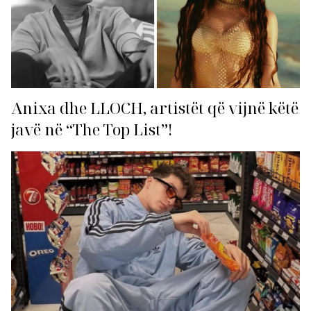
Anixa dhe LLOCH, artistët që vijnë këtë
javë në “The Top List”!