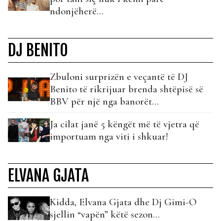
ndonjëherë…
DJ BENITO
Zbuloni surprizën e veçantë të DJ
Benito të rikrijuar brenda shtëpisë së
BBV për një nga banorët…
Ja cilat janë 5 këngët më të vjetra që
importuam nga viti i shkuar!
ELVANA GJATA
Kidda, Elvana Gjata dhe Dj Gimi-O
sjellin “vapën” këtë sezon…