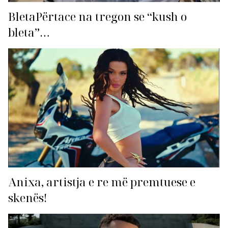
BletaPërtace na tregon se “kush o
bleta”…
Anixa, artistja e re më premtuese e
skenës!