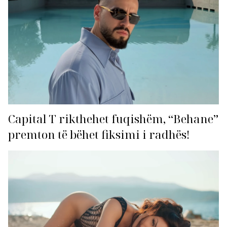
Capital T rikthehet fuqishëm, “Behane”
premton të bëhet fiksimi i radhës!