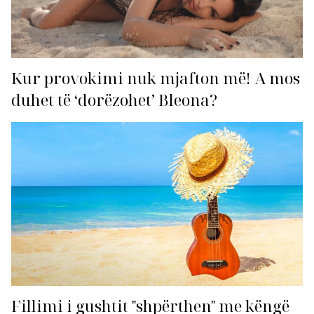
Kur provokimi nuk mjafton më! A mos
duhet të ‘dorëzohet’ Bleona?
Fillimi i gushtit "shpërthen" me këngë