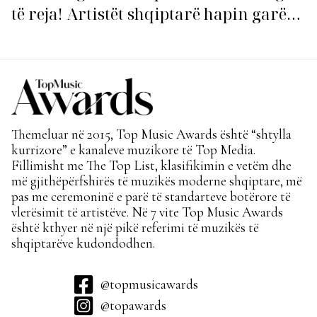
të reja! Artistët shqiptarë hapin garën
për hitin e verës!
Themeluar në 2015, Top Music Awards është “shtylla
kurrizore” e kanaleve muzikore të Top Media.
Fillimisht me The Top List, klasifikimin e vetëm dhe
më gjithëpërfshirës të muzikës moderne shqiptare, më
pas me ceremoninë e parë të standarteve botërore të
vlerësimit të artistëve. Në 7 vite Top Music Awards
është kthyer në një pikë referimi të muzikës të
shqiptarëve kudondodhen.
@topmusicawards
@topawards