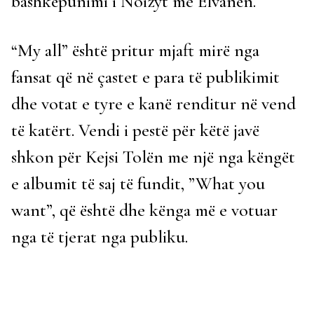
bashkëpunimi i Noizyt me Elvanën.
“My all” është pritur mjaft mirë nga
fansat që në çastet e para të publikimit
dhe votat e tyre e kanë renditur në vend
të katërt. Vendi i pestë për këtë javë
shkon për Kejsi Tolën me një nga këngët
e albumit të saj të fundit, ”What you
want”, që është dhe kënga më e votuar
nga të tjerat nga publiku.