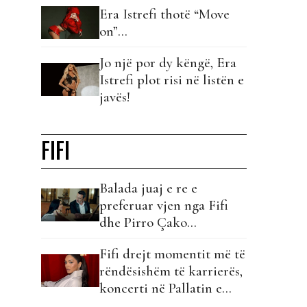
Era Istrefi thotë “Move
on”…
Jo një por dy këngë, Era
Istrefi plot risi në listën e
javës!
FIFI
Balada juaj e re e
preferuar vjen nga Fifi
dhe Pirro Çako…
Fifi drejt momentit më të
rëndësishëm të karrierës,
koncerti në Pallatin e
Kongreseve: Data 25 prill,