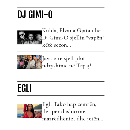
DJ GIMI-O
Kidda, Elvana Gjata dhe
Dj Gimi-O sjellin “vapën”
këtë sezon…
Java e re sjell plot
ndryshime në Top 5!
EGLI
Egli Tako hap zemrën,
flet për dashurinë,
marrëdhëniet dhe jetën
pas “Big Brother VIP”!