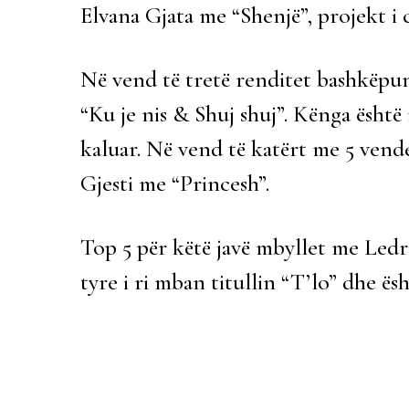
Elvana Gjata me “Shenjë”, projekt i 
Në vend të tretë renditet bashkëpuni
“Ku je nis & Shuj shuj”. Kënga është
kaluar. Në vend të katërt me 5 vende 
Gjesti me “Princesh”.
Top 5 për këtë javë mbyllet me Ledri
tyre i ri mban titullin “T’lo” dhe ësht