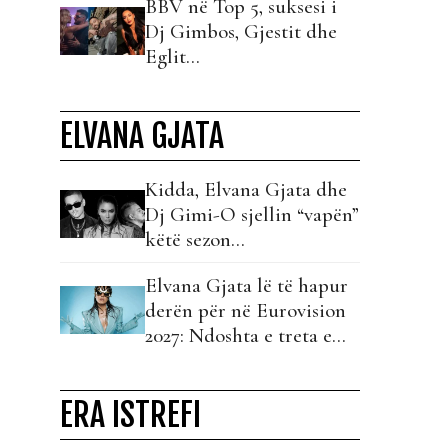
BBV në Top 5, suksesi i
Dj Gimbos, Gjestit dhe
Eglit…
ELVANA GJATA
Kidda, Elvana Gjata dhe
Dj Gimi-O sjellin “vapën”
këtë sezon…
Elvana Gjata lë të hapur
derën për në Eurovision
2027: Ndoshta e treta e
vërteta!
ERA ISTREFI