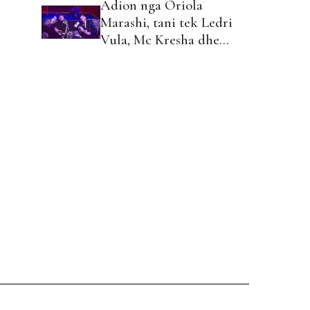
Adion nga Oriola
Marashi, tani tek Ledri
Vula, Mc Kresha dhe
Lumi B!