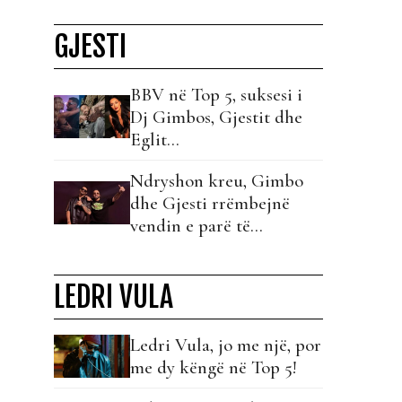
dita që rilinda…
GJESTI
BBV në Top 5, suksesi i
Dj Gimbos, Gjestit dhe
Eglit…
Ndryshon kreu, Gimbo
dhe Gjesti rrëmbejnë
vendin e parë të
klasifikimit të javës!
LEDRI VULA
Ledri Vula, jo me një, por
me dy këngë në Top 5!