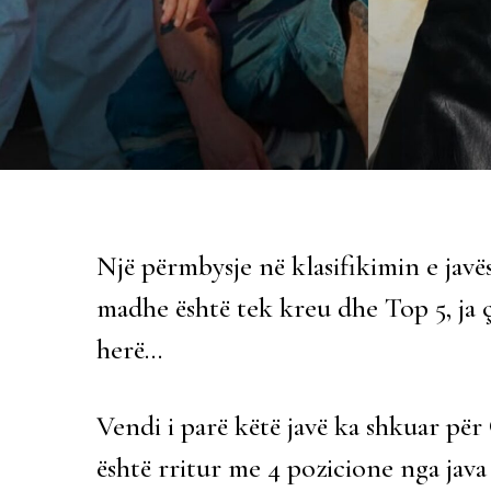
Një përmbysje në klasifikimin e jav
madhe është tek kreu dhe Top 5, ja
herë…
Vendi i parë këtë javë ka shkuar pë
është rritur me 4 pozicione nga java