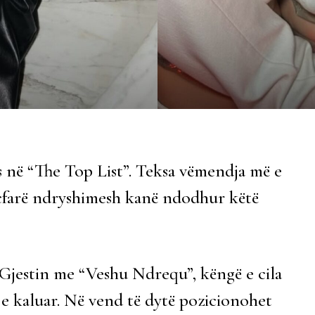
ës në “The Top List”. Teksa vëmendja më e
 çfarë ndryshimesh kanë ndodhur këtë
r Gjestin me “Veshu Ndrequ”, këngë e cila
 e kaluar. Në vend të dytë pozicionohet