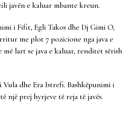
cili javën e kaluar mbante kreun.
mi i Fifit, Egli Takos dhe Dj Gimi O,
 rritur me plot 7 pozicione nga java e
më lart se java e kaluar, renditet sërish
 Vula dhe Era Istrefi. Bashkëpunimi i
ë një prej hyrjeve të reja të javës.