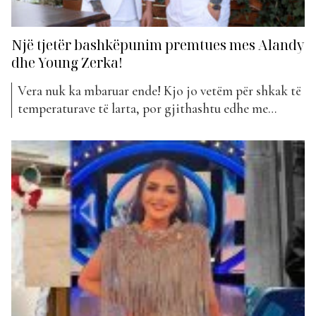
Një tjetër bashkëpunim premtues mes Alandy
dhe Young Zerka!
Vera nuk ka mbaruar ende! Kjo jo vetëm për shkak të
temperaturave të larta, por gjithashtu edhe me
këngët e reja ritmike të publikuara. E radhës që
premton të ‘nxehi’ situatën është bashkëpunimi më i
fundit i Alandy dhe Young Zerka. Këta dy artistë na
kishin munguar prej disa muajsh...