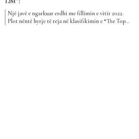
List”!
Një javë e ngarkuar erdhi me fillimin e vitit 2022.
Plot nëntë hyrje të reja në klasifikimin e “The Top
List” për këtë javë. Si fillim Young Zerka na ka
prezantuar dy projekte të reja, “Tik Tak” dhe “Tirane
London” në bashkëpunim me OG Merks, një artist i
ri për...