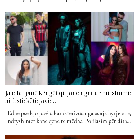
konsiderueshme në pozicionim e disa të tjera kanë
pësuar një rënie të konsiderueshme. Ndiqni më
poshtë se cilat janë ato… Bletapërtace – Pa filter (+44
vende) Noizy – Follow You (+39 vende) Ibro Deli...
Ja cilat janë këngët që janë ngritur më shumë
në listë këtë javë…
Edhe pse kjo javë u karakterizua nga asnjë hyrje e re,
ndryshimet kanë qenë të mëdha. Po flasim për disa
nga projektet që kanë pësuar një rritje të
konsiderueshme në pozicionim. Ndiqini më poshtë