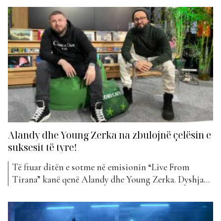
Zerka, Dafina Zeqiri dhe Mc Kresha, të cilët risollën
këngën e Young Zerkës të publikuar rreth dy muaj më
parë “Nafije”. Ata kanë bërë...
Alandy dhe Young Zerka na zbulojnë çelësin e
suksesit të tyre!
Të ftuar ditën e sotme në emisionin “Live From
Tirana” kanë qenë Alandy dhe Young Zerka. Dyshja
ka shumë vite që bashkëpunojnë me njëri-tjetrin,
duke sjellë projekte të ndryshme muzikore. Të pyetur
rreth këtij sekreti dhe suksesit të tyre, që të dy kanë