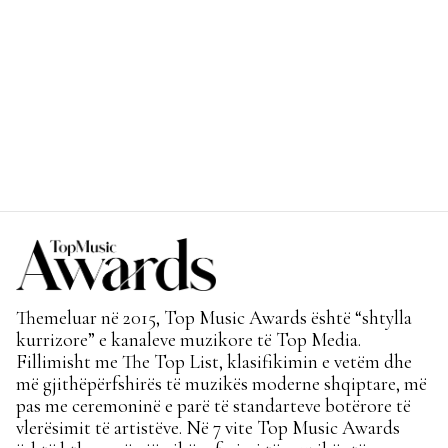
Themeluar në 2015, Top Music Awards është “shtylla
kurrizore” e kanaleve muzikore të Top Media.
Fillimisht me The Top List, klasifikimin e vetëm dhe
më gjithëpërfshirës të muzikës moderne shqiptare, më
pas me ceremoninë e parë të standarteve botërore të
vlerësimit të artistëve. Në 7 vite Top Music Awards