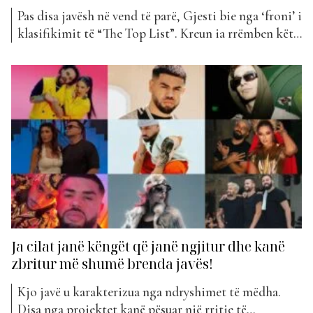
Pas disa javësh në vend të parë, Gjesti bie nga ‘froni’ i
klasifikimit të “The Top List”. Kreun ia rrëmben këtë
javë Noizy me një nga projektet e tij më të fundit.
“Çantën” është një nga nga këngët e albumit të ri të
Noizyt, që është publikuar së fundmi dhe...
Ja cilat janë këngët që janë ngjitur dhe kanë
zbritur më shumë brenda javës!
Kjo javë u karakterizua nga ndryshimet të mëdha.
Disa nga projektet kanë pësuar një rritje të