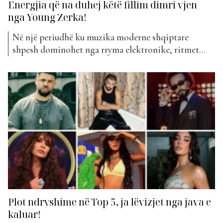
Energjia që na duhej këtë fillim dimri vjen
nga Young Zerka!
Në një periudhë ku muzika moderne shqiptare
shpesh dominohet nga rryma elektronike, ritmet
ballkanike apo trendet momentale të TikTok-ut,
Young Zerka sjell një frymëmarrje ndryshe, një
rikthim tek reggae-ja autentike, e përzier me tinguj
bashkëkohorë. Kënga e tij më e fundit, “Zoje”, është
një dëshmi e kësaj qasjeje unike që...
Plot ndryshime në Top 5, ja lëvizjet nga java e
kaluar!