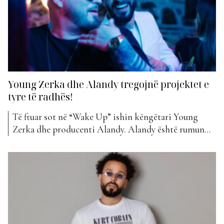
Young Zerka dhe Alandy tregojnë projektet e
tyre të radhës!
Të ftuar sot në “Wake Up” ishin këngëtari Young
Zerka dhe producenti Alandy. Alandy është rumun
me nënshtetësi shqiptare dhe tekstshkrues që ka bërë
bashkëpunime mjaft të suksesshme me Dhurata
Dorën dhe artistë të tjerë kosovarë. Kjo është dalja e
tyre e parë bashkë, ku ata na treguan më shumë...