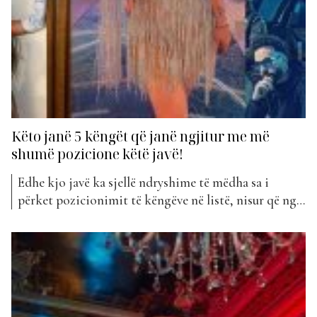
Këto janë 5 këngët që janë ngjitur me më
shumë pozicione këtë javë!
Edhe kjo javë ka sjellë ndryshime të mëdha sa i
përket pozicionimit të këngëve në listë, nisur që nga
kreu i listës. Disa prej projekteve muzikore kanë
marrë një mbështetje të madhe nga fansat, votat e të
cilëve i kanë ngjitur sa më në majë të listës.
Bashkëpunimi mjaft i...