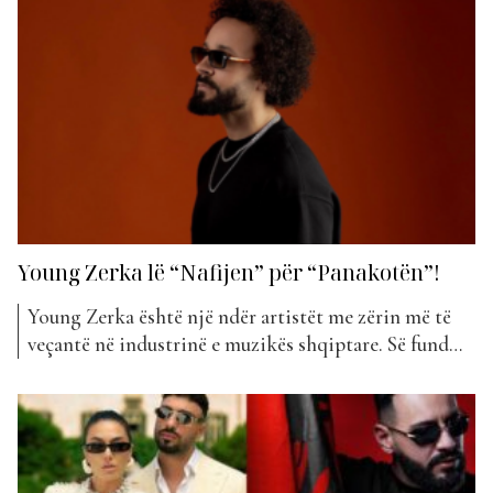
se cilat janë ato… Dr1n & Ani – Nintendo (+76
pozicione) Ronela Hajati – Ta Ta...
Young Zerka lë “Nafijen” për “Panakotën”!
Young Zerka është një ndër artistët me zërin më të
veçantë në industrinë e muzikës shqiptare. Së fundmi
ai na ka ‘dhuruar’ një tjetër nga perlat e tij. Projekti
më i ri i Young Zerkës mban titullin “Panakota” dhe
ka hyrë këtë javë në klasifikimin e “The Top List”.
Dëgjuesit...