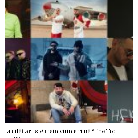
London”, të cilën Young Zerka e solli në
bashkëpunim me OG Merks, një...
Ja cilët artistë nisin vitin e ri në “The Top