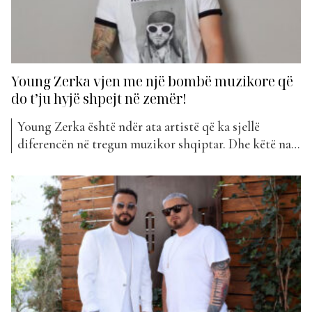
Young Zerka vjen me një bombë muzikore që
do t’ju hyjë shpejt në zemër!
Young Zerka është ndër ata artistë që ka sjellë
diferencën në tregun muzikor shqiptar. Dhe këtë na e
ka përcjellë edhe tek projekti i tij i fundit. Artisti ka
publikuar këngën e tij më të re që mban titullin
”Nafije”. Ky projekt e ka pozicionuar këngëtarin në
vend të 10-të...