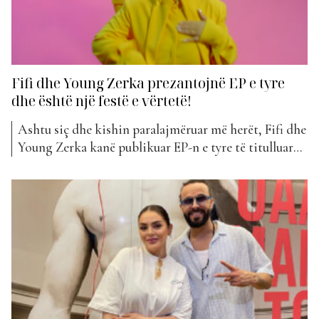
Fifi dhe Young Zerka prezantojnë EP e tyre
dhe është një festë e vërtetë!
Ashtu siç dhe kishin paralajmëruar më herët, Fifi dhe
Young Zerka kanë publikuar EP-n e tyre të titulluar
“Kameleon”. Ky album i dyshes përbëhet gjithsej nga
pesë këngë, të cilat janë lançuar në të gjitha
platformat muzikore. “Të dua”, “Fotografi”, “None”,
“Sajzezo”, “Turi Turi”, titullohen këngët e sjella nga
dy...