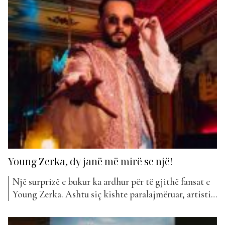
Young Zerka, dy janë më mirë se një!
Një surprizë e bukur ka ardhur për të gjithë fansat e
Young Zerka. Ashtu siç kishte paralajmëruar, artisti
solli jo një por dy projekte të reja të publikuara të
dyja brenda ditës. Bëhet fjalë pikërisht për “Tirane