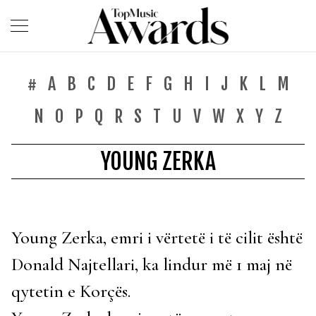
#
A
B
C
D
E
F
G
H
I
J
K
L
M
N
O
P
Q
R
S
T
U
V
W
X
Y
Z
YOUNG ZERKA
Young Zerka, emri i vërtetë i të cilit është
Donald Najtellari, ka lindur më 1 maj në
qytetin e Korçës.