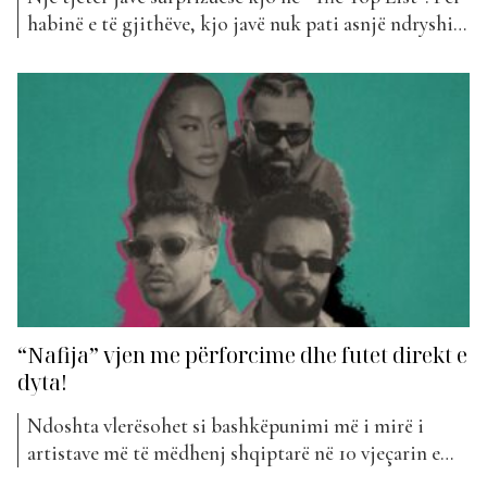
habinë e të gjithëve, kjo javë nuk pati asnjë ndryshim
në klasifikimin e Top 5. Teksa kjo javë pati vetëm një
hyrje të re në klasifikim, sytë na shkojnë tek 5
projektet më të votuara të listës nga publiku. E...
“Nafija” vjen me përforcime dhe futet direkt e
dyta!
Ndoshta vlerësohet si bashkëpunimi më i mirë i
artistave më të mëdhenj shqiptarë në 10 vjeçarin e
fundit. Dhe është pikërisht ai midis Dj Geek, Young