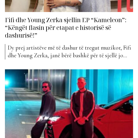
Fifi dhe Young Zerka sjellin EP “Kameleon”:
“Këngët flasin për etapat e historisë së
dashurisë!”
Dy prej artistëve më të dashur të tregut muzikor, Fifi
dhe Young Zerka, janë bërë bashkë për të sjellë jo
një, por pesë këngë të reja. Ata kanë publikuar EP e
tyre të parë së bashku që mban titullin “Kameleon”
dhe të ftuar në studion e “Wake Up” na kanë...