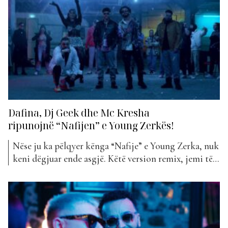
kontribuar për ta arritur, ata janë shprehur:...
Dafina, Dj Geek dhe Mc Kresha
ripunojnë “Nafijen” e Young Zerkës!
Nëse ju ka pëlqyer kënga “Nafije” e Young Zerka, nuk
keni dëgjuar ende asgjë. Këtë version remix, jemi të
sigurtë që thjesht do ta adhuroni. DJ Geek, Young
Zerka, Dafina Zeqiri dhe MC Kresha kanë prezantuar
së fundmi projektin e ri muzikor. Ata kanë bërë një
remix të “Nafije”, ku...