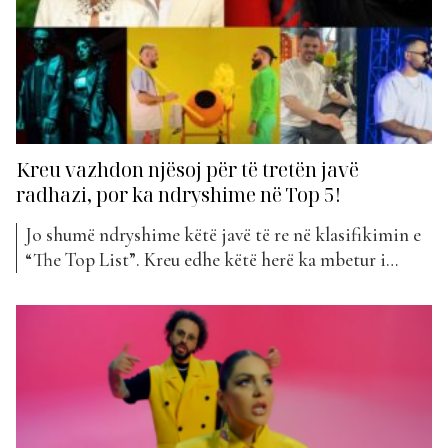
Kreu vazhdon njësoj për të tretën javë
radhazi, por ka ndryshime në Top 5!
Jo shumë ndryshime këtë javë të re në klasifikimin e
“The Top List”. Kreu edhe këtë herë ka mbetur i
njëjtë, por le të shohim se çfarë ka ndodhur në
renditjen e Top 5. Vendi i parë shkon sërish për Ledri
Vulën dhe Elvana Gjata me “No Love”, për të...