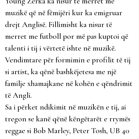
Young Zerka ka nisur të merret me
muzikë që në fëmijëri kur ka emigruar
drejt Anglisë. Fillimisht ka nisur të
merret me futboll por më pas kuptoi që
talenti i tij i vërtetë ishte në muzikë.
Vendimtare për formimin e profilit të tij
si artist, ka qënë bashkëjetesa me një
familje xhamajkane në kohën e qëndrimit
të Angli.
Sa i përket ndikimit në muzikën e tij, ai
tregon se kanë qënë këngëtarët e rrymës
reggae si Bob Marley, Peter Tosh, UB 40