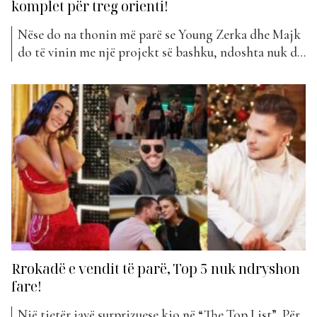
komplet për treg orienti!
Nëse do na thonin më parë se Young Zerka dhe Majk
do të vinin me një projekt së bashku, ndoshta nuk do
ta besonim. Por, ja ku jemi këtë javë me “Ku je bre”.
Nuk kishte si të ndodhte më mirë sesa kombinimi
perfekt i zërave të dy artistëve më...
Rrokadë e vendit të parë, Top 5 nuk ndryshon
fare!
Një tjetër javë surprizuese kjo në “The Top List”. Për