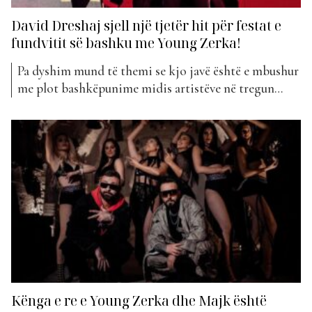
David Dreshaj sjell një tjetër hit për festat e
fundvitit së bashku me Young Zerka!
Pa dyshim mund të themi se kjo javë është e mbushur
me plot bashkëpunime midis artistëve në tregun
tonë muzikor. I pari vjen midis David Dreshaj dhe
Young Zerka, të cilët kanë sjellë “Diabla”. Projekti pa
diskutim sapo u publikua u prit mjaft mirë duke
siguruar vlerat e një super...
Kënga e re e Young Zerka dhe Majk është