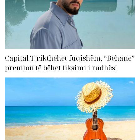
Capital T rikthehet fuqishëm, “Behane”
premton të bëhet fiksimi i radhës!