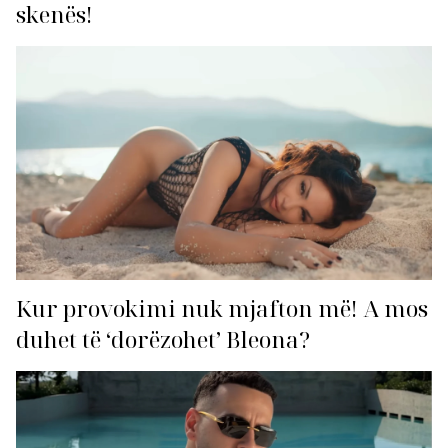
skenës!
Kur provokimi nuk mjafton më! A mos
duhet të ‘dorëzohet’ Bleona?