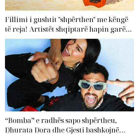
Fillimi i gushtit "shpërthen" me këngë
të reja! Artistët shqiptarë hapin garën
për hitin e verës!
“Bomba” e radhës sapo shpërtheu,
Dhurata Dora dhe Gjesti bashkojnë