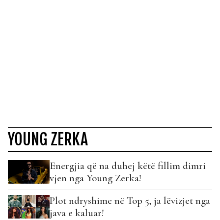
YOUNG ZERKA
Energjia që na duhej këtë fillim dimri
vjen nga Young Zerka!
Plot ndryshime në Top 5, ja lëvizjet nga
java e kaluar!