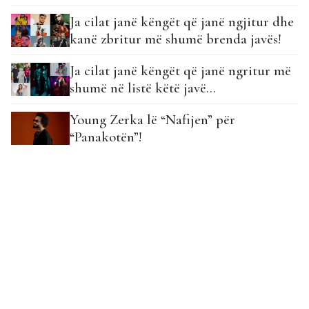
Ja cilat janë këngët që janë ngjitur dhe
kanë zbritur më shumë brenda javës!
Ja cilat janë këngët që janë ngritur më
shumë në listë këtë javë…
Young Zerka lë “Nafijen” për
“Panakotën”!