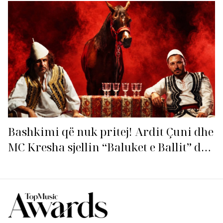
fuqitë me “Gasolina”!
Bashkimi që nuk pritej! Ardit Çuni dhe
MC Kresha sjellin “Baluket e Ballit” dhe
ndezin rrjetin!