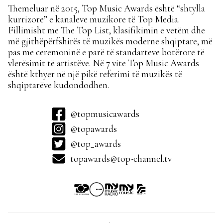
Themeluar në 2015, Top Music Awards është “shtylla
kurrizore” e kanaleve muzikore të Top Media.
Fillimisht me The Top List, klasifikimin e vetëm dhe
më gjithëpërfshirës të muzikës moderne shqiptare, më
pas me ceremoninë e parë të standarteve botërore të
vlerësimit të artistëve. Në 7 vite Top Music Awards
është kthyer në një pikë referimi të muzikës të
shqiptarëve kudondodhen.
@topmusicawards
@topawards
@top_awards
topawards@top-channel.tv