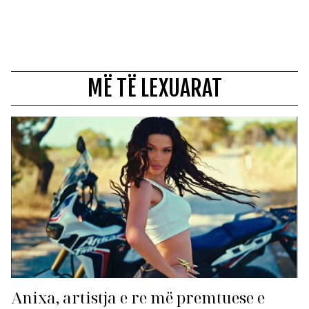
MË TË LEXUARAT
Anixa, artistja e re më premtuese e