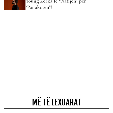
Young Zerka lë “Nafijen” për
“Panakotën”!
MË TË LEXUARAT