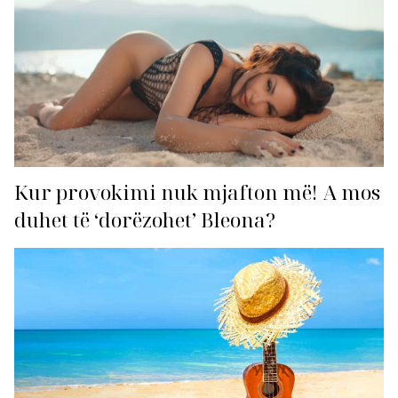
Kur provokimi nuk mjafton më! A mos
duhet të ‘dorëzohet’ Bleona?