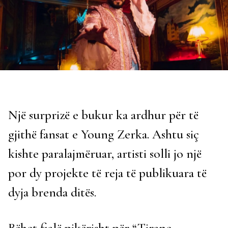
Një surprizë e bukur ka ardhur për të
gjithë fansat e Young Zerka. Ashtu siç
kishte paralajmëruar, artisti solli jo një
por dy projekte të reja të publikuara të
dyja brenda ditës.
Bëhet fjalë pikërisht për “Tirane