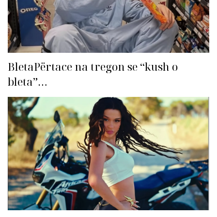
BletaPërtace na tregon se “kush o
bleta”…