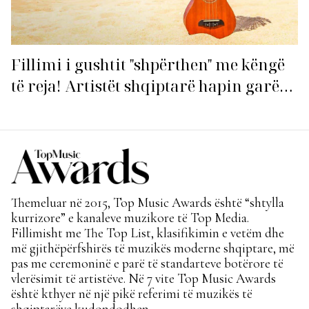
Fillimi i gushtit "shpërthen" me këngë
të reja! Artistët shqiptarë hapin garën
për hitin e verës!
Themeluar në 2015, Top Music Awards është “shtylla
kurrizore” e kanaleve muzikore të Top Media.
Fillimisht me The Top List, klasifikimin e vetëm dhe
më gjithëpërfshirës të muzikës moderne shqiptare, më
pas me ceremoninë e parë të standarteve botërore të
vlerësimit të artistëve. Në 7 vite Top Music Awards
është kthyer në një pikë referimi të muzikës të