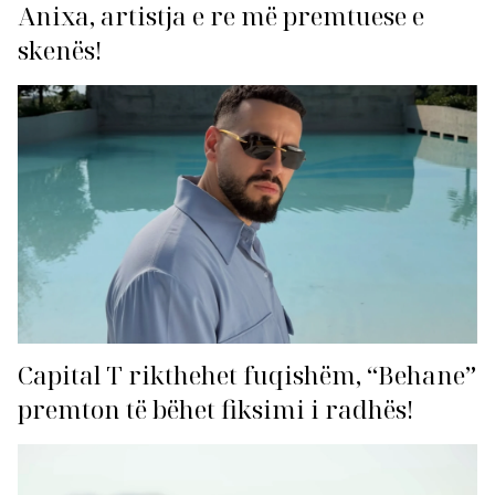
Anixa, artistja e re më premtuese e
skenës!
Capital T rikthehet fuqishëm, “Behane”
premton të bëhet fiksimi i radhës!