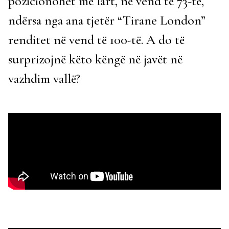
pozicionohet më lart, në vend të 73-të,
ndërsa nga ana tjetër “Tirane London”
renditet në vend të 100-të. A do të
surprizojnë këto këngë në javët në
vazhdim vallë?