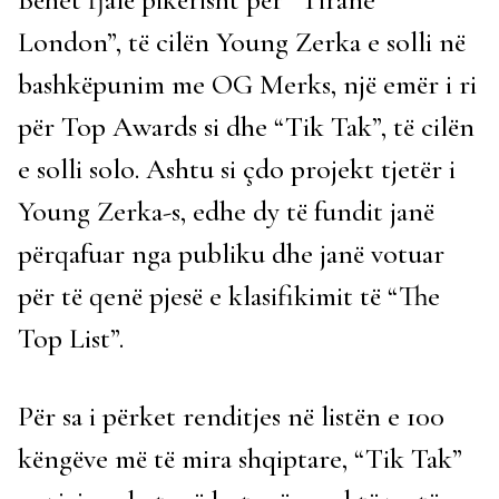
London”, të cilën Young Zerka e solli në
bashkëpunim me OG Merks, një emër i ri
për Top Awards si dhe “Tik Tak”, të cilën
e solli solo. Ashtu si çdo projekt tjetër i
Young Zerka-s, edhe dy të fundit janë
përqafuar nga publiku dhe janë votuar
për të qenë pjesë e klasifikimit të “The
Top List”.
Për sa i përket renditjes në listën e 100
këngëve më të mira shqiptare, “Tik Tak”