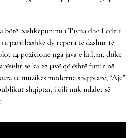
ka bërë bashkëpunimi i
Tayna dhe Ledrit,
rë të parë bashkë dy repera të dashur të
plot 14 pozicione nga java e kaluar, duke
rësisht se ka 22 javë që është futur në
kura të muzikës moderne shqiptare, “Aje”
likut shqiptar, i cili nuk ndalet së
.