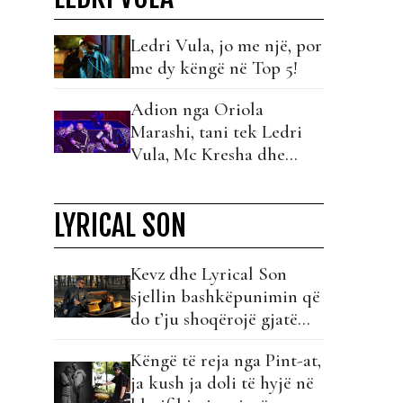
Ledri Vula, jo me një, por
me dy këngë në Top 5!
Adion nga Oriola
Marashi, tani tek Ledri
Vula, Mc Kresha dhe
Lumi B!
LYRICAL SON
Kevz dhe Lyrical Son
sjellin bashkëpunimin që
do t’ju shoqërojë gjatë
gjithë verës!
Këngë të reja nga Pint-at,
ja kush ja doli të hyjë në