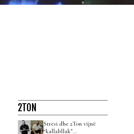
2TON
Stresi dhe 2Ton vijnë
“kallabllak”…