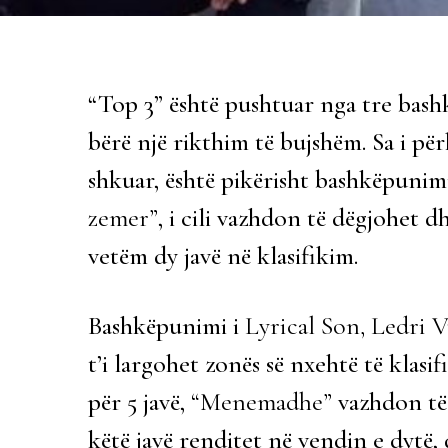
“Top 3” është pushtuar nga tre bashk
bërë një rikthim të bujshëm. Sa i për
shkuar, është pikërisht bashkëpunim
zemer”
, i cili vazhdon të dëgjohet 
vetëm dy javë në klasifikim.
Bashkëpunimi i
Lyrical Son, Ledri 
t’i largohet zonës së nxehtë të klas
për 5 javë,
“Menemadhe”
vazhdon të 
këtë javë renditet në vendin e dytë,