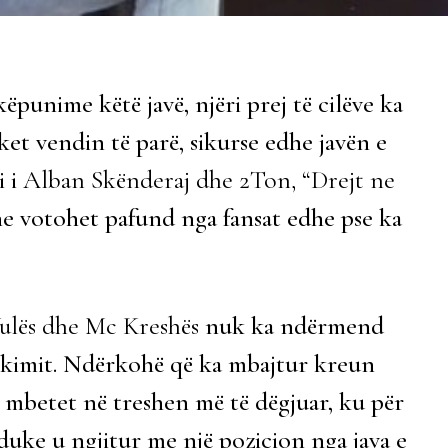
ëpunime këtë javë, njëri prej të cilëve ka
ket vendin të parë, sikurse edhe javën e
i i
Alban Skënderaj dhe 2Ton, “Drejt ne
dhe votohet pafund nga fansat edhe pse ka
Vulës dhe Mc Kreshës
nuk ka ndërmend
ifikimit. Ndërkohë që ka mbajtur kreun
mbetet në treshen më të dëgjuar, ku për
 duke u ngjitur me një pozicion nga java e