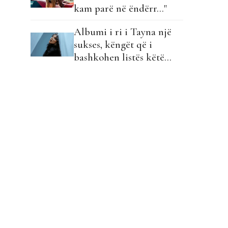
kam parë në ëndërr…"
Albumi i ri i Tayna një
sukses, këngët që i
bashkohen listës këtë
javë…