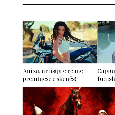
Anixa, artistja e re më
Capita
premtuese e skenës!
fuqis
premto
radhë