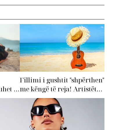
Fillimi i gushtit "shpërthen"
me këngë të reja! Artistët
het të
shqiptarë hapin garën për
hitin e verës!