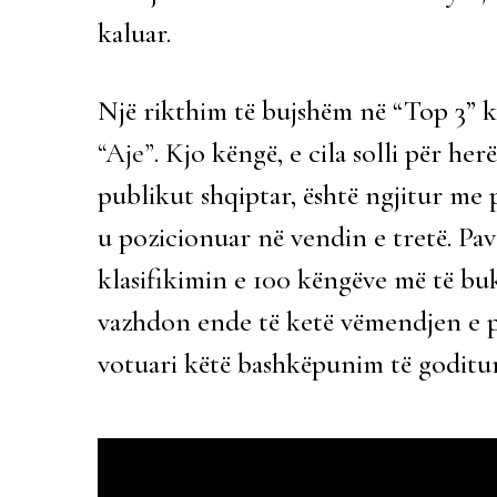
kaluar.
Një rikthim të bujshëm në “Top 3” 
“Aje”
. Kjo këngë, e cila solli për he
publikut shqiptar, është ngjitur me 
u pozicionuar në vendin e tretë. Pava
klasifikimin e 100 këngëve më të bu
vazhdon ende të ketë vëmendjen e pub
votuari këtë bashkëpunim të goditur