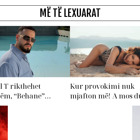
MË TË LEXUARAT
l T rikthehet
Kur provokimi nuk
hëm, “Behane”
mjafton më! A mos du
n të bëhet fiksimi i
‘dorëzohet’ Bleona?
s!