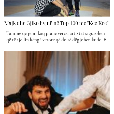
Majk dhe Gjiko hyjnë në Top 100 me "Kce Kce"!
Tanimë që jemi kaq pranë verës, artistët sigurohen
që të sjellin këngë verore që do të dëgjohen kudo. E
në një garë të tillë padyshim që dy janë më mirë se
një, këngëtarët bëhen bashkë. Disa prej tyre na kanë
paralajmëruar se do të vijnë në bashkëpunim e së
fundmi...