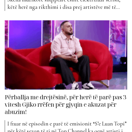
këtë herë nga rikthimi i disa prej artistëve më të
pëlqyer të rap-it dhe hip-hop-it. Po flasim pët Majk,
MC Kresha dhe Gjiko. Artistët kanë bashkuar forcat
për projektin e ri “Gotat Nalt”, një këngë që ka
tërhequr menjëherë vëmendjen e publikut. Reperët
njihen...
Përballja me drejtësinë, për herë të parë pas 3
vitesh Gjiko rrëfen për gjyqin e akuzat për
abuzim!
I ftuar në episodin e parë të emisionit “S’e Luan Topi”
për këtë sezon të ri në Top Channel ka qenë artisti i