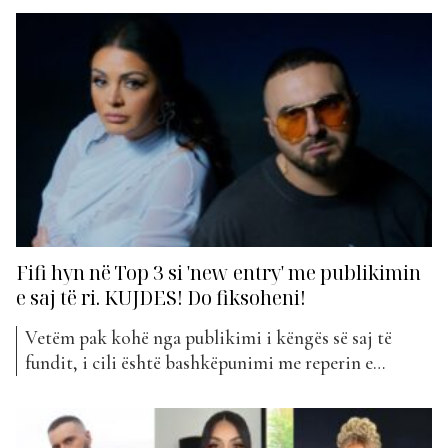
një prej artisteve më të suksesshme dhe më të
njohura shqiptare. Këngët e saj shumë të ndjera që
prekin zemrat e publikut kthehen menjëherë në...
Fifi hyn në Top 3 si 'new entry' me publikimin
e saj të ri. KUJDES! Do fiksoheni!
Vetëm pak kohë nga publikimi i këngës së saj të
fundit, i cili është bashkëpunimi me reperin e
njohur, Gjiko dhe titullohet “Djegi krejt”, Fifi erdhi
me një surprizë të re për ndjekësit e saj. Ishte
partneri i saj Adisi ai që ka postuar fillimisht një