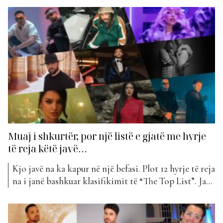
Buta dhe Gjiko dhe “Chilavert” nga Mc Kresha dhe
Lyrical Son. “Chilavert” është një tjetër bashkëpunim
i dy artistëve që sigurisht...
Muaj i shkurtër, por një listë e gjatë me hyrje
të reja këtë javë…
Kjo javë na ka kapur në një befasi. Plot 12 hyrje të reja
na i janë bashkuar klasifikimit të “The Top List”. Ja
se cilat janë ato… Butrint Imeri sjell një histori të
mbushur me dyshime dhe pasiguri në “Lej kto rrena”,
ku kërkon sinqeritet në një marrëdhënie të luhatur....