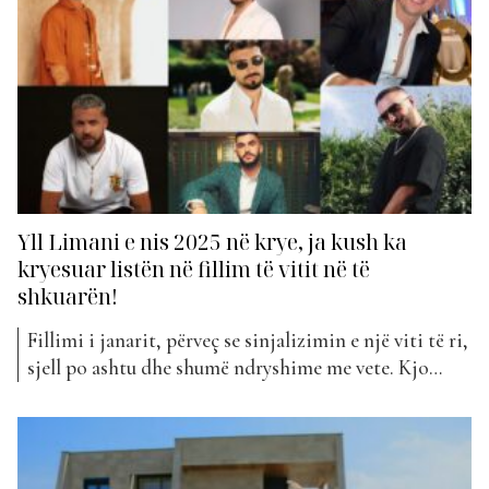
Yll Limani e nis 2025 në krye, ja kush ka
kryesuar listën në fillim të vitit në të
shkuarën!
Fillimi i janarit, përveç se sinjalizimin e një viti të ri,
sjell po ashtu dhe shumë ndryshime me vete. Kjo
ndodh dhe në fushën e muzikës. Kemi parë që shpesh
janari është ‘i vakët’ në prurje të reja muzikore, jo aq
aktiv sa muajt e tjerë të vitit. Kjo do...