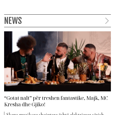
NEWS
“Gotat nalt” për treshen fantastike, Majk, MC
Kresha dhe Gjiko!
Skena muzikore shqiptare është elektrizuar sërish,