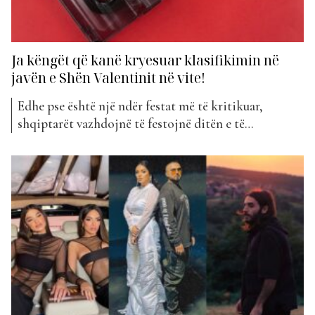
Ja këngët që kanë kryesuar klasifikimin në
javën e Shën Valentinit në vite!
Edhe pse është një ndër festat më të kritikuar,
shqiptarët vazhdojnë të festojnë ditën e të
dashuruarve, Shën Valentinin, me të njëjtën
kënaqësi, duke dhënë dhe marrë dashuri sikurse edhe
dhurata. Nuk mund të themi me bindje nëse të gjithë
artistët e festojnë këtë ditë të shënuar por një gjë...