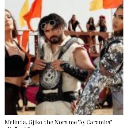
Nora Istrefit dhe Gjikos, “Ay Caramba”, që për këtë
javë është në...
Melinda, Gjiko dhe Nora me "Ay Caramba"