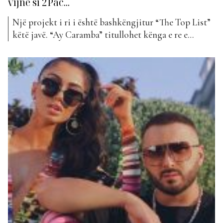
vijnë si 2Pac...
Një projekt i ri i është bashkëngjitur “The Top List”
këtë javë. “Ay Caramba” titullohet kënga e re e
Melidas, Gjikos dhe Nora Istrefit. Treshja e artistëve
kanë sjellë këtë projekt të veçantë dhe plot stil, me
ritme verore dhe një videoklip tejet interesant.
Videoklipi duket se xhirohet në shkretëtirë,...