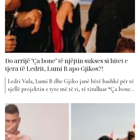
Do arrijë "Ça bone" të njëjtin sukses si hitet e
tjera të Ledrit, Lumi B apo Gjikos?!
Ledri Vula, Lumi B dhe Gjiko janë bërë bashkë për të
sjellë projektin e tyre më të ri, të titulluar “Ça bone”
i cili i është bashkëngjitur klasifikimit të “The Top
List” këtë javë. Ky bashkëpunim është një nga ata që
fansat mezi prisnin që të publikohej dhe shumë
shpejt...