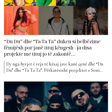
“Du Du” dhe “Ta Ta Ta” duken si belbëzime
fëmijësh por janë tituj këngesh - ja disa
projekte me tituj jo të zakontë…
Dy nga hyrjet e reja të kësaj jave kanë qenë dhe “Du
Du” dhe “Ta Ta Ta”. Përkatësisht projektet e Soni
Malaj me Klemetin dhe Ronela Hajati. Tituj disi të
pazakontë apo jo?! Këto këngë duken sikur të
mbeten menjëherë në mendje duke qenë shumë
‘catchy’. Megjithatë, kjo nuk është...