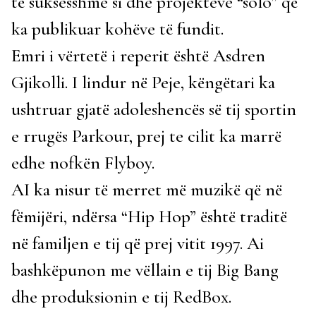
të suksesshme si dhe projekteve “solo” që
ka publikuar kohëve të fundit.
Emri i vërtetë i reperit është Asdren
Gjikolli. I lindur në Peje, këngëtari ka
ushtruar gjatë adoleshencës së tij sportin
e rrugës Parkour, prej te cilit ka marrë
edhe nofkën Flyboy.
AI ka nisur të merret më muzikë që në
fëmijëri, ndërsa “Hip Hop” është traditë
në familjen e tij që prej vitit 1997. Ai
bashkëpunon me vëllain e tij Big Bang
dhe produksionin e tij RedBox.