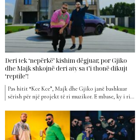
Deri tek ‘nepërkë’ kishim dëgjuar, por Gjiko
dhe Majk shkojnë deri aty sa t’i thonë dikujt
‘reptile’!
Pas hitit “Kce Kce”, Majk dhe Gjiko janë bashkuar
sërish për një projekt të ri muzikor. E mbase, ky i riu
do ta lëri në hije paraardhësin e tij. Majk dhe Gjiko
kanë ardhur me këngën “Reptile” që ka hyrë këtë javë
në klasifikimin e “The Top List”. Një titull...