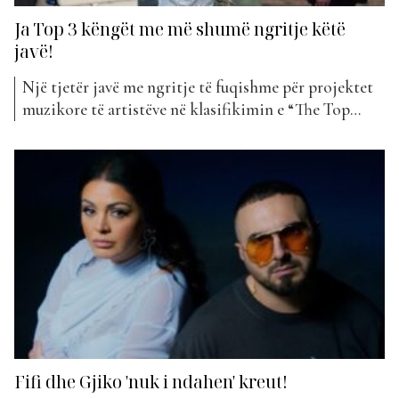
Ja Top 3 këngët me më shumë ngritje këtë
javë!
Një tjetër javë me ngritje të fuqishme për projektet
muzikore të artistëve në klasifikimin e “The Top
List”. Ja se cilat këngë janë rritur në renditje…
“Gjade” nga Dhurata Dora dhe Elvana Gjata rezultoi
mjaft i suksesshëm gjatë verës që lamë pas. E jo më
kot, pasi përveç se ishte...
Fifi dhe Gjiko 'nuk i ndahen' kreut!