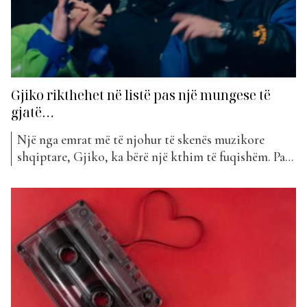
Gjiko rikthehet në listë pas një mungese të
gjatë…
Një nga emrat më të njohur të skenës muzikore
shqiptare, Gjiko, ka bërë një kthim të fuqishëm. Pas
një periudhe të gjatë mungese në muzikë, Gjiko
është kthyer në qendër të vëmendjes me një projekt
të ri. Artisti ka sjellë së fundmi këngë e tij më re në
bashkëpunim me...