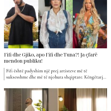
foto në ‘Instastory’ nga...
Fifi dhe Gjiko, apo Fifi dhe Tuna?! Ja çfarë
mendon publiku!
Fifi është padyshim një prej artisteve më të
suksesshme dhe më të njohura shqiptare. Këngëtarja
kohët e fundit ka qenë mjaft e angazhuar me projekte
dhe koncerte të shumta. Fifi ka publikuar mjaft
bashkëpunime këtë periudhë. I fundit ka qenë
pikërisht ai me Gjikon, “Djegi krejt”, që është bërë
pjesë...