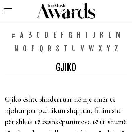
#
A
B
C
D
E
F
G
H
I
J
K
L
M
N
O
P
Q
R
S
T
U
V
W
X
Y
Z
GJIKO
Gjiko është shndërruar në një emër të
njohur për publikun shqiptar, fillimisht
për shkak të bashkëpunimeve të tij shumë