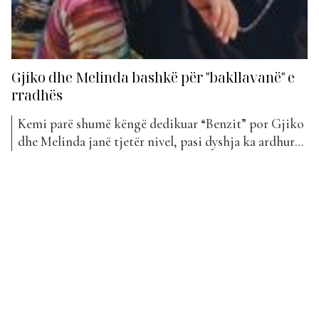
Gjiko dhe Melinda bashkë për "bakllavanë" e
rradhës
Kemi parë shumë këngë dedikuar “Benzit” por Gjiko
dhe Melinda janë tjetër nivel, pasi dyshja ka ardhur
me një këngë dedikuar “X5“. Gjiko, i cili tashmë
njihet për disa hite muzikore, ka bashkuar fuqitë me
Melindën, një tjetër emër i njohur në muzikë, dhe
kanë sjellë një ndër këngët mjaft...