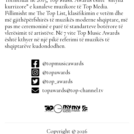
Themeluar në 2015, Top Music Awards është “shtylla
kurrizore” e kanaleve muzikore të Top Media.
Fillimisht me The Top List, klasifikimin e vetëm dhe
më gjithëpërfshirës të muzikës moderne shqiptare, më
pas me ceremoninë e parë të standarteve botërore të
vlerësimit të artistëve. Në 7 vite Top Music Awards
është kthyer në një pikë referimi të muzikës të
shqiptarëve kudondodhen.
@topmusicawards
@topawards
@top_awards
topawards@top-channel.tv
Copyright © 2026