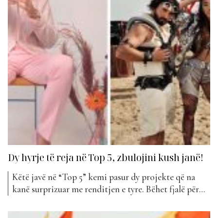
Dy hyrje të reja në Top 5, zbulojini kush janë!
Këtë javë në “Top 5” kemi pasur dy projekte që na
kanë surprizuar me renditjen e tyre. Bëhet fjalë për
David Dreshaj me projektin e tij “Egoiste” që u
rendit në vend të tretë dhe bashkëpunimi i Melindas,