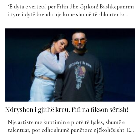
‘E dyta e vërteta’ për Fifin dhe Gjikon! Bashkëpunimi
i tyre i dytë brenda një kohe shumë të shkurtër ka
arritur që të korrë një sukses të padiskutueshëm. Që
me javën e parë të publikimit, “365” ia doli që të
pozicionohej në vend të tretë të klasifikimit të “The
Top...
Ndryshon i gjithë kreu, Fifi na fikson sërish!
Një artiste me kuptimin e plotë të fjalës, shumë e
talentuar, por edhe shumë punëtore njëkohësisht. E
kemi fjalën pikërisht për Fifin. Fifi është padyshim