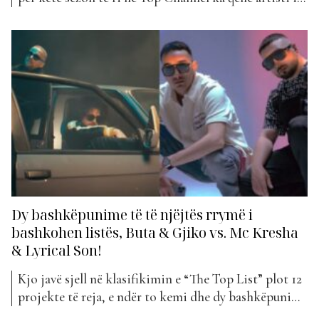
mirënjohur, Gjiko. Ai ka zbuluar më shumë detaje
nga fëmijëria e tij, rrugëtimi drejt muzikës, krijimi i
familjes, pasioni për muzikën dhe jo vetëm kaq… Kur
Erjona...
Dy bashkëpunime të të njëjtës rrymë i
bashkohen listës, Buta & Gjiko vs. Mc Kresha
& Lyrical Son!
Kjo javë sjell në klasifikimin e “The Top List” plot 12
projekte të reja, e ndër to kemi dhe dy bashkëpunime
të rrymës hip-hop. Bëhet fjalë për “Mirëmëngjes” nga