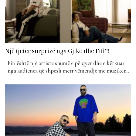
Një tjetër surprizë nga Gjiko dhe Fifi?!
Fifi është një artiste shumë e pëlqyer dhe e kërkuar
nga audienca që shpesh merr vëmendje me muzikën e
saj, por gjithashtu dhe për jetën personale. E duket se
si një verë që padyshim do të quhet vera e
bashkëpunimeve, Fifi prej ditësh na kishte lajmëruar
se do të bashkonte...