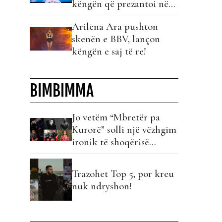
këngën që prezantoi në
finalen e BBV4!
Arilena Ara pushton
skenën e BBV, lançon
këngën e saj të re!
BIMBIMMA
Jo vetëm “Mbretër pa
Kurorë” solli një vëzhgim
ironik të shoqërisë
shqiptare, ja sa artistë
kanë bërë tekste të tilla!
Trazohet Top 5, por kreu
nuk ndryshon!