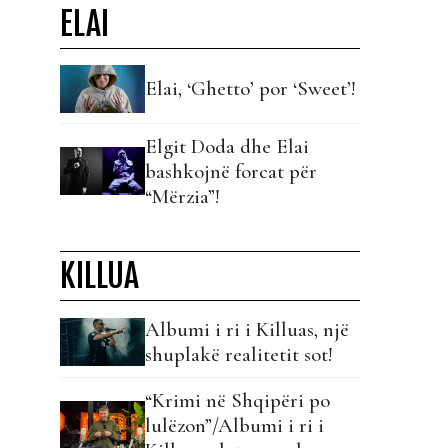
ELAI
Elai, ‘Ghetto’ por ‘Sweet’!
Elgit Doda dhe Elai
bashkojnë forcat për
“Mërzia”!
KILLUA
Albumi i ri i Killuas, një
shuplakë realitetit sot!
“Krimi në Shqipëri po
lulëzon”/Albumi i ri i