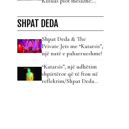
Killuas plot mesazhe:
Fama dhe varësia nuk të
çon askund!
SHPAT DEDA
Shpat Deda & The
Private Jets me “Katarsis”,
një natë e paharrueshme!
“Katarsis”, një udhëtim
shpirtëror që të fton në
reflektim/Shpat Deda
vjen me koncertin e tij në
Top Channel dhe TAR!