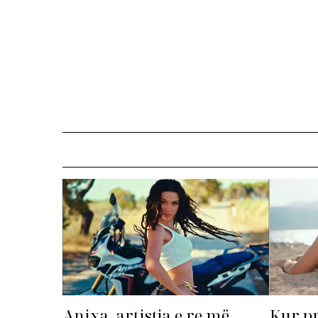
Anixa, artistja e re më
Kur p