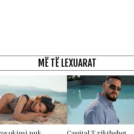
MË TË LEXUARAT
rovokimi nuk
Capital T rikthehet