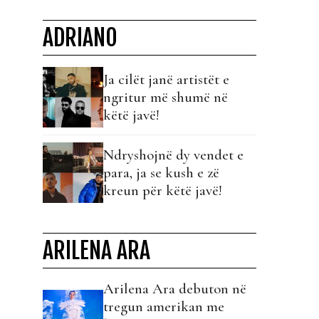
ADRIANO
Ja cilët janë artistët e
ngritur më shumë në
këtë javë!
Ndryshojnë dy vendet e
para, ja se kush e zë
kreun për këtë javë!
ARILENA ARA
Arilena Ara debuton në
tregun amerikan me