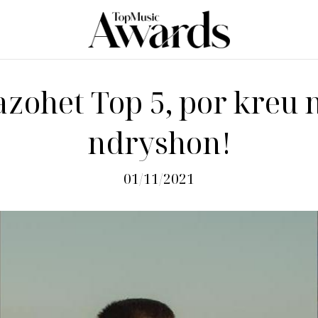
azohet Top 5, por kreu 
ndryshon!
01/11/2021