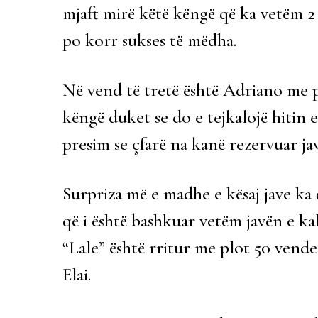
mjaft mirë këtë këngë që ka vetëm 2 j
po korr sukses të mëdha.
Në vend të tretë është Adriano me pro
këngë duket se do e tejkalojë hitin e
presim se çfarë na kanë rezervuar jav
Surpriza më e madhe e kësaj jave ka q
që i është bashkuar vetëm javën e ka
“Lale” është rritur me plot 50 vende
Elai.