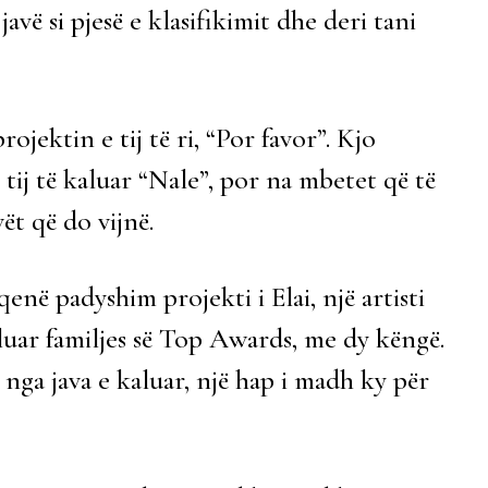
avë si pjesë e klasifikimit dhe deri tani
jektin e tij të ri, “Por favor”. Kjo
 tij të kaluar “Nale”, por na mbetet që të
ët që do vijnë.
enë padyshim projekti i Elai, një artisti
luar familjes së Top Awards, me dy këngë.
 nga java e kaluar, një hap i madh ky për