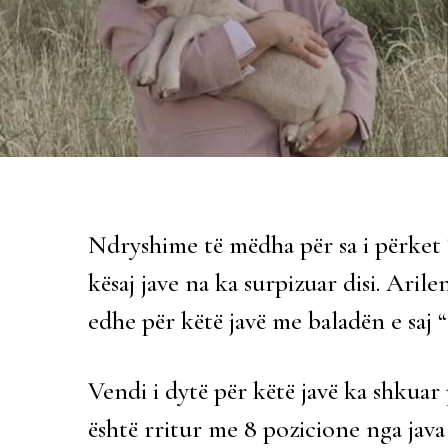
Ndryshime të mëdha për sa i përket 
kësaj jave na ka surpizuar disi. Aril
edhe për këtë javë me baladën e saj
Vendi i dytë për këtë javë ka shkuar p
është rritur me 8 pozicione nga java