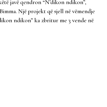
 këtë javë qendron “N’dikon ndikon”,
imma. Një projekt që sjell në vëmendje
N’dikon ndikon” ka zbritur me 3 vende në