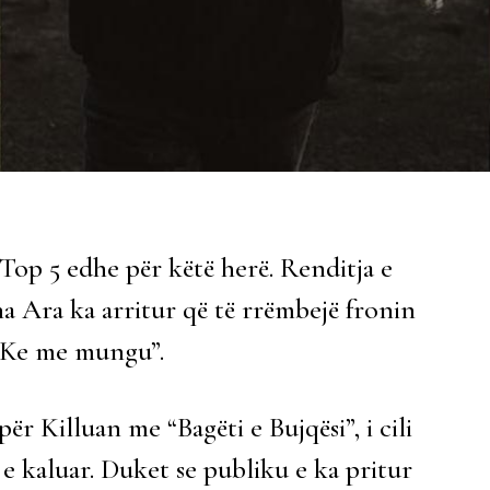
Top 5 edhe për këtë herë. Renditja e
ena Ara ka arritur që të rrëmbejë fronin
 “Ke me mungu”.
ër Killuan me “Bagëti e Bujqësi”, i cili
 e kaluar. Duket se publiku e ka pritur