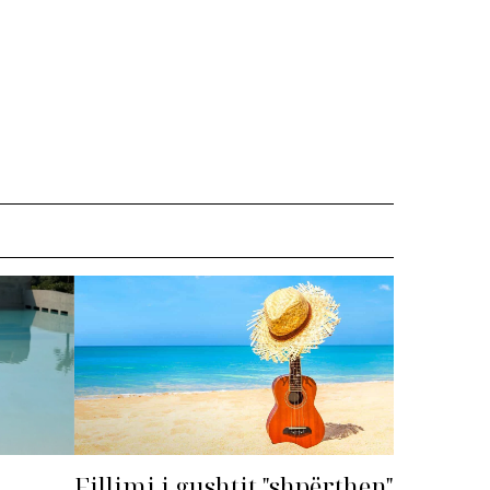
Fillimi i gushtit "shpërthen"