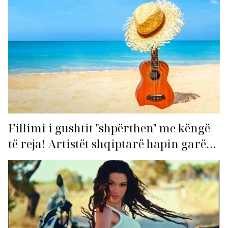
Fillimi i gushtit "shpërthen" me këngë
të reja! Artistët shqiptarë hapin garën
për hitin e verës!