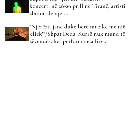
koncerti në 28-29 prill në Tiranë, artisti
zbulon detajet…
“Njerëzit janë duke bërë muzikë me një
‘click'”/Shpat Deda: Kurrë nuk mund të
zëvendësohet performanca live…