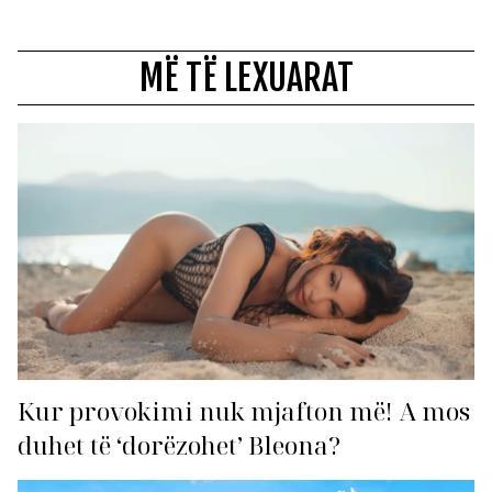
MË TË LEXUARAT
Kur provokimi nuk mjafton më! A mos
duhet të ‘dorëzohet’ Bleona?