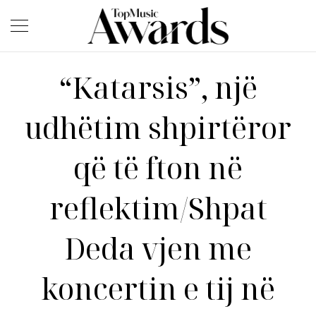
“Katarsis”, një
udhëtim shpirtëror
që të fton në
reflektim/Shpat
Deda vjen me
koncertin e tij në