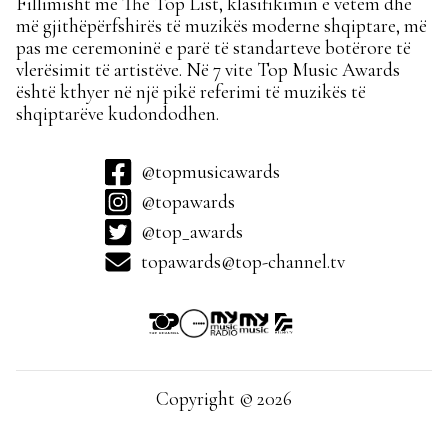
Fillimisht me The Top List, klasifikimin e vetëm dhe
më gjithëpërfshirës të muzikës moderne shqiptare, më
pas me ceremoninë e parë të standarteve botërore të
vlerësimit të artistëve. Në 7 vite Top Music Awards
është kthyer në një pikë referimi të muzikës të
shqiptarëve kudondodhen.
@topmusicawards
@topawards
@top_awards
topawards@top-channel.tv
Copyright © 2026