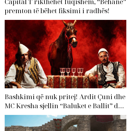
Capital T rikthehet fuqishëm, “Behane”
premton të bëhet fiksimi i radhës!
Bashkimi që nuk pritej! Ardit Çuni dhe
MC Kresha sjellin “Baluket e Ballit” dhe
ndezin rrjetin!