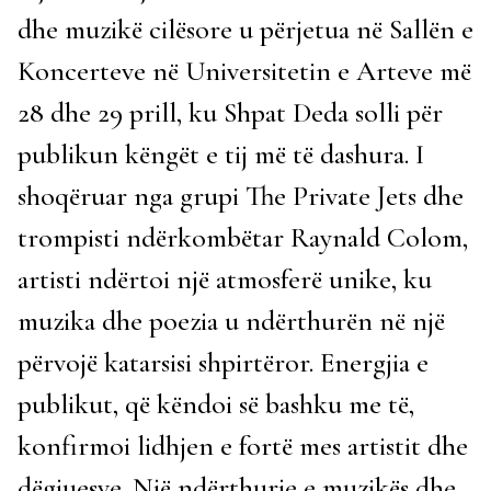
dhe muzikë cilësore u përjetua në Sallën e
Koncerteve në Universitetin e Arteve më
28 dhe 29 prill, ku Shpat Deda solli për
publikun këngët e tij më të dashura. I
shoqëruar nga grupi The Private Jets dhe
trompisti ndërkombëtar Raynald Colom,
artisti ndërtoi një atmosferë unike, ku
muzika dhe poezia u ndërthurën në një
përvojë katarsisi shpirtëror. Energjia e
publikut, që këndoi së bashku me të,
konfirmoi lidhjen e fortë mes artistit dhe
dëgjuesve. Një ndërthurje e muzikës dhe