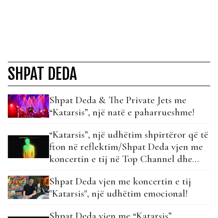
SHPAT DEDA
Shpat Deda & The Private Jets me
“Katarsis”, një natë e paharrueshme!
“Katarsis”, një udhëtim shpirtëror që të
fton në reflektim/Shpat Deda vjen me
koncertin e tij në Top Channel dhe
TAR!
Shpat Deda vjen me koncertin e tij
"Katarsis", një udhëtim emocional!
Shpat Deda vjen me “Katarsis”,