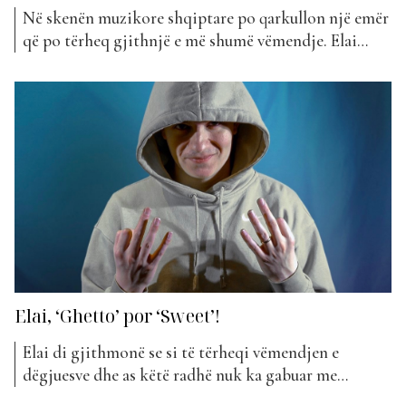
Në skenën muzikore shqiptare po qarkullon një emër
që po tërheq gjithnjë e më shumë vëmendje. Elai
rikthehet me “Ti e Din”, një projekt që nuk kalon pa
u komentuar dhe që vjen me atmosferë, stil dhe një
dozë misterioze që i bën fansat të flasin. Që në
publikimin e...
Elai, ‘Ghetto’ por ‘Sweet’!
Elai di gjithmonë se si të tërheqi vëmendjen e
dëgjuesve dhe as këtë radhë nuk ka gabuar me
publikimin e këngës së fundit. Reperi ka sjellë vetëm