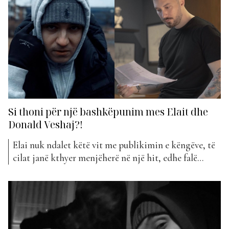
me Elain, të...
Si thoni për një bashkëpunim mes Elait dhe
Donald Veshaj?!
Elai nuk ndalet këtë vit me publikimin e këngëve, të
cilat janë kthyer menjëherë në një hit, edhe falë
platformave të ndryshme sociale. Projekti i tij më i ri
titullohet “Mu nda” dhe u bë dy javë më parë pjesë e
“The Top List”. Elai është kthyer shumë shpejt në
një...