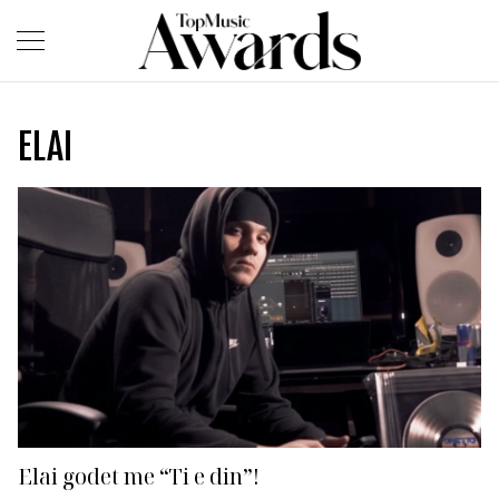
ELAI
Elai godet me “Ti e din”!