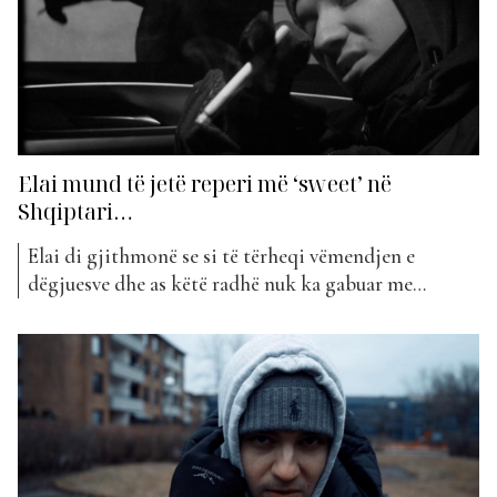
Elai mund të jetë reperi më ‘sweet’ në
Shqiptari…
Elai di gjithmonë se si të tërheqi vëmendjen e
dëgjuesve dhe as këtë radhë nuk ka gabuar me
publikimin e këngës së fundit. Reperi ka sjellë vetëm
pak ditë më parë projektin e tij më të ri që mban
titullin “Mu nda”. “Mu nda” nga Elai është një këngë
që...