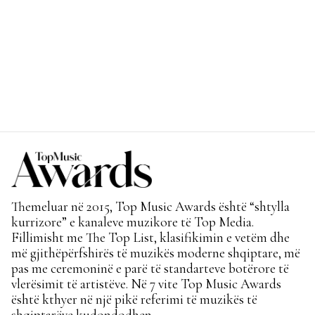
Themeluar në 2015, Top Music Awards është “shtylla
kurrizore” e kanaleve muzikore të Top Media.
Fillimisht me The Top List, klasifikimin e vetëm dhe
më gjithëpërfshirës të muzikës moderne shqiptare, më
pas me ceremoninë e parë të standarteve botërore të
vlerësimit të artistëve. Në 7 vite Top Music Awards
është kthyer në një pikë referimi të muzikës të
shqiptarëve kudondodhen.