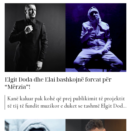
pak ditë më parë projektin e tij më të ri që mban
titullin “Ghetto”. Artisti nuk ndalet këtë vit me
publikimin e këngëve,...
Elgit Doda dhe Elai bashkojnë forcat për
“Mërzia”!
Kanë kaluar pak kohë që prej publikimit të projektit
të tij të fundit muzikor e duket se tashmë Elgit Doda
ka një tjetër hit. Artisti di shumë mirë të sjellë
baladat e dashurisë dhe të godasë në zemrën e
pulikut. Elgiti tashmë ka ardhur me një bashkëpunim