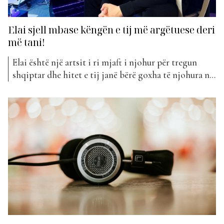
Elai sjell mbase këngën e tij më argëtuese deri
më tani!
Elai është një artsit i ri mjaft i njohur për tregun
shqiptar dhe hitet e tij janë bërë goxha të njohura në
platforma të ndryshme sociale, kryesisht në Tik Tok.
Ai është ndër reperët që ka korrur shumë sukses me
projektet e tij muzikore. Këngët e Elait kanë gjetur
gjithmonë...