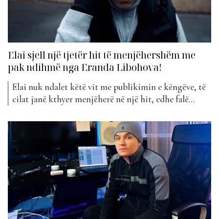
Elai sjell një tjetër hit të menjëhershëm me
pak ndihmë nga Eranda Libohova!
Elai nuk ndalet këtë vit me publikimin e këngëve, të
cilat janë kthyer menjëherë në një hit, edhe falë
platformave të ndryshme sociale. Projekti i tij më i ri
titullohet “Ika”. Elai di gjithmonë se si të tërheqi
vëmendjen e dëgjuesve dhe as këtë radhë nuk ka
gabuar me publikimin e...