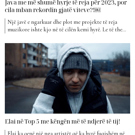
Java me më shumë hyrje të reja për 2023, por
cila mban rekordin gjatë viteve?!￼
Një javë e ngarkuar dhe plot me projekte të reja
muzikore ishte kjo në të cilën kemi hyrë. Le të themi
që artistët paskan rënë në një mendje për të
publikuar këngët e tyre. Deri më tani kjo është java
me më shumë hyrje të reja për vitin 2023. Këtë...
Elai në Top 5 me këngën më të ndjerë të tij!
Elai ka qenë një nga artistët që ka hyrë fuqishëm në