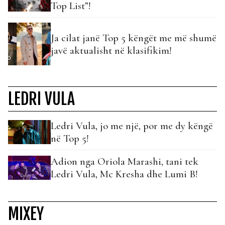
Top List”!
Ja cilat janë Top 5 këngët me më shumë
javë aktualisht në klasifikim!
LEDRI VULA
Ledri Vula, jo me një, por me dy këngë
në Top 5!
Adion nga Oriola Marashi, tani tek
Ledri Vula, Mc Kresha dhe Lumi B!
MIXEY