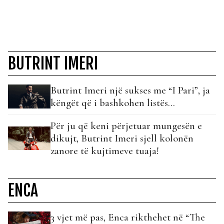
BUTRINT IMERI
Butrint Imeri një sukses me “I Pari”, ja
këngët që i bashkohen listës…
Për ju që keni përjetuar mungesën e
dikujt, Butrint Imeri sjell kolonën
zanore të kujtimeve tuaja!
ENCA
3 vjet më pas, Enca rikthehet në “The