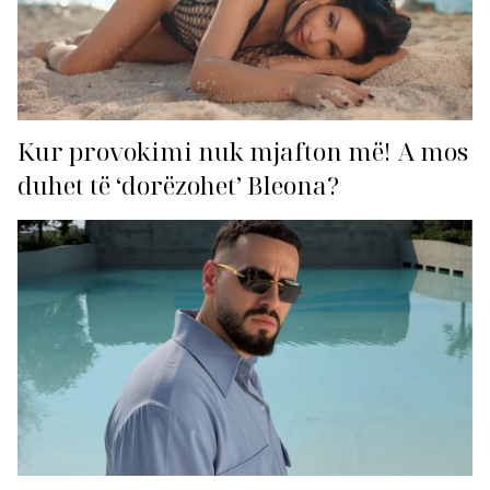
Kur provokimi nuk mjafton më! A mos
duhet të ‘dorëzohet’ Bleona?