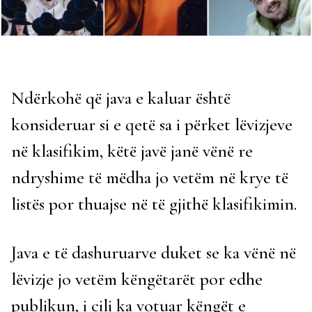
Ndërkohë që java e kaluar është
konsideruar si e qetë sa i përket lëvizjeve
në klasifikim, këtë javë janë vënë re
ndryshime të mëdha jo vetëm në krye të
listës por thuajse në të gjithë klasifikimin.
Java e të dashuruarve duket se ka vënë në
lëvizje jo vetëm këngëtarët por edhe
publikun, i cili ka votuar këngët e