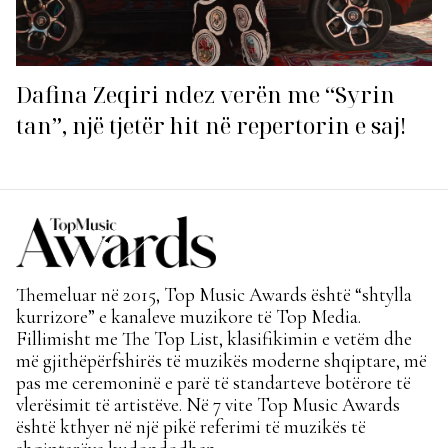
Dafina Zeqiri ndez verën me “Syrin
tan”, një tjetër hit në repertorin e saj!
Themeluar në 2015, Top Music Awards është “shtylla
kurrizore” e kanaleve muzikore të Top Media.
Fillimisht me The Top List, klasifikimin e vetëm dhe
më gjithëpërfshirës të muzikës moderne shqiptare, më
pas me ceremoninë e parë të standarteve botërore të
vlerësimit të artistëve. Në 7 vite Top Music Awards
është kthyer në një pikë referimi të muzikës të