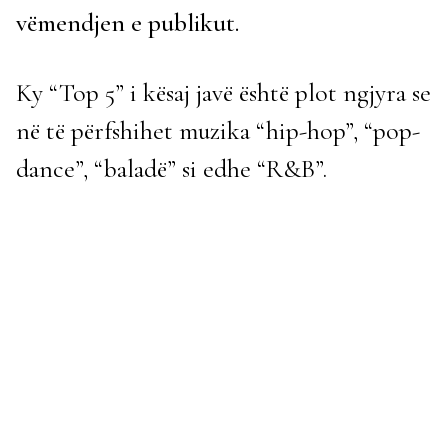
vëmendjen e publikut.
Ky “Top 5” i kësaj javë është plot ngjyra se
në të përfshihet muzika “hip-hop”, “pop-
dance”, “baladë” si edhe “R&B”.