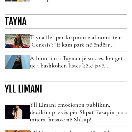
TAYNA
Tayna flet për krijimin e albumit të ri
"Genesis": "E kam parë në ëndërr…"
Albumi i ri i Tayna një sukses, këngët
që i bashkohen listës këtë javë…
YLL LIMANI
Yll Limani emocionon publikun,
dedikim prekës për Shpat Kasapin para
mijëra fansave në Shkup!