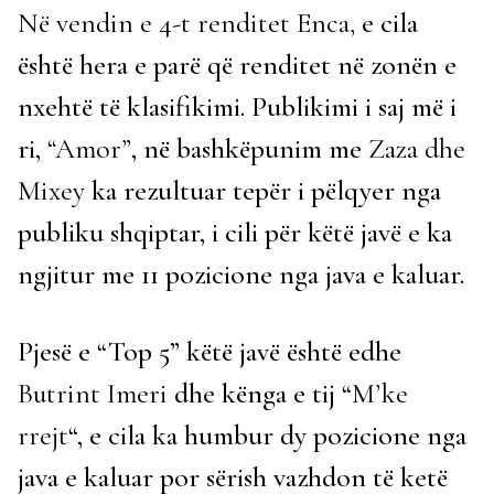
Në vendin e 4-t renditet Enca,
e cila
është hera e parë që renditet në zonën e
nxehtë të klasifikimi. Publikimi i saj më i
ri,
“Amor”
, në bashkëpunim me
Zaza dhe
Mixey
ka rezultuar tepër i pëlqyer nga
publiku shqiptar, i cili për këtë javë e ka
ngjitur me 11 pozicione nga java e kaluar.
Pjesë e “Top 5” këtë javë është edhe
Butrint Imeri
dhe kënga e tij “
M’ke
rrejt
“, e cila ka humbur dy pozicione nga
java e kaluar por sërish vazhdon të ketë