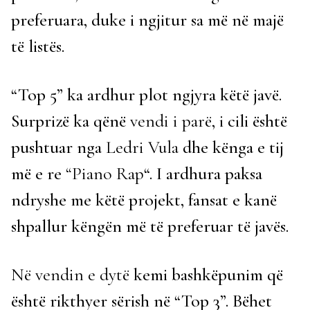
preferuara, duke i ngjitur sa më në majë
të listës.
“Top 5” ka ardhur plot ngjyra këtë javë.
Surprizë ka qënë
vendi i parë
, i cili është
pushtuar nga
Ledri Vula
dhe kënga e tij
më e re
“Piano Rap
“. I ardhura paksa
ndryshe me këtë projekt, fansat e kanë
shpallur këngën më të preferuar të javës.
Në vendin e dytë
kemi bashkëpunim që
është rikthyer sërish në “Top 3”. Bëhet