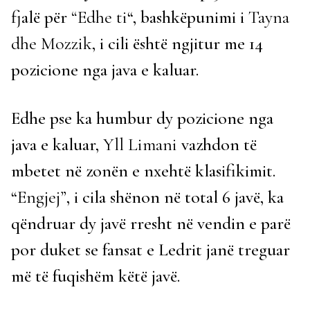
fjalë për
“Edhe ti
“, bashkëpunimi i
Tayna
dhe Mozzik
, i cili është ngjitur me 14
pozicione nga java e kaluar.
Edhe pse ka humbur dy pozicione nga
java e kaluar,
Yll Limani
vazhdon të
mbetet në zonën e nxehtë klasifikimit.
“
Engjej”
, i cila shënon në total 6 javë, ka
qëndruar dy javë rresht në vendin e parë
por duket se fansat e Ledrit janë treguar
më të fuqishëm këtë javë.