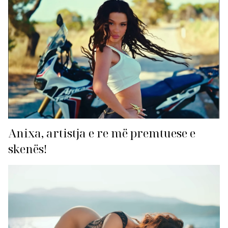
Anixa, artistja e re më premtuese e
skenës!