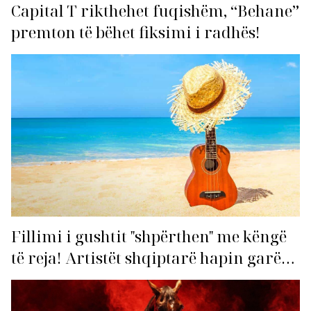
Capital T rikthehet fuqishëm, “Behane”
premton të bëhet fiksimi i radhës!
Fillimi i gushtit "shpërthen" me këngë
të reja! Artistët shqiptarë hapin garën
për hitin e verës!