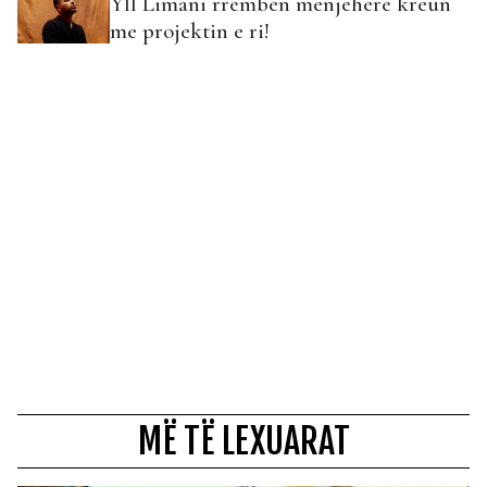
Yll Limani rrëmben menjëherë kreun
me projektin e ri!
MË TË LEXUARAT