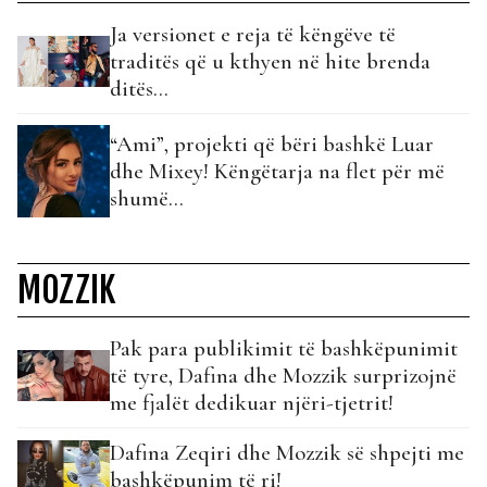
Ja versionet e reja të këngëve të
traditës që u kthyen në hite brenda
ditës...
“Ami”, projekti që bëri bashkë Luar
dhe Mixey! Këngëtarja na flet për më
shumë…
MOZZIK
Pak para publikimit të bashkëpunimit
të tyre, Dafina dhe Mozzik surprizojnë
me fjalët dedikuar njëri-tjetrit!
Dafina Zeqiri dhe Mozzik së shpejti me
bashkëpunim të ri!