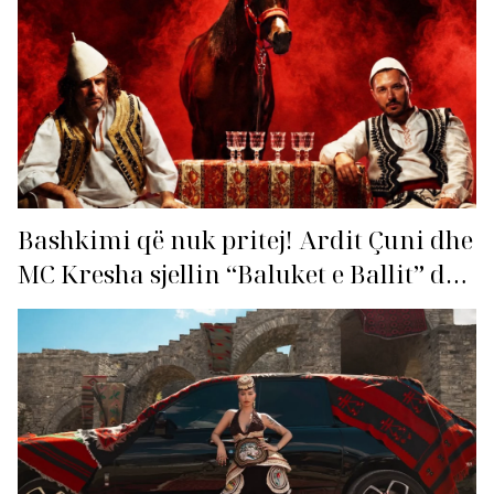
Bashkimi që nuk pritej! Ardit Çuni dhe
MC Kresha sjellin “Baluket e Ballit” dhe
ndezin rrjetin!