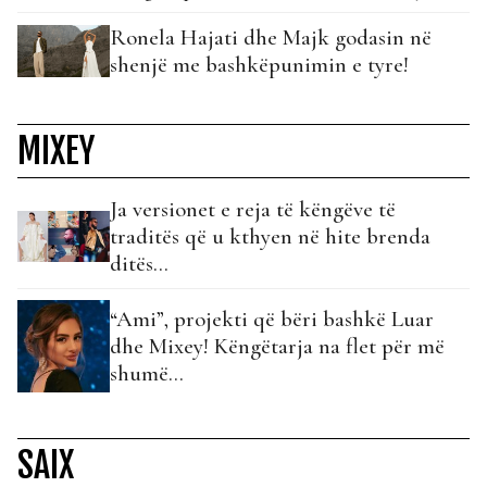
Ronela Hajati dhe Majk godasin në
shenjë me bashkëpunimin e tyre!
MIXEY
Ja versionet e reja të këngëve të
traditës që u kthyen në hite brenda
ditës...
“Ami”, projekti që bëri bashkë Luar
dhe Mixey! Këngëtarja na flet për më
shumë…
SAIX