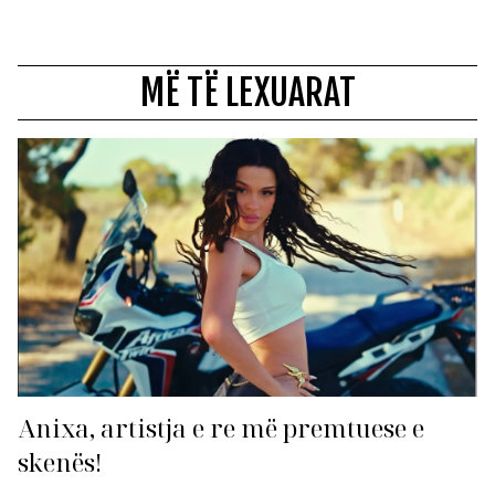
MË TË LEXUARAT
Anixa, artistja e re më premtuese e
skenës!