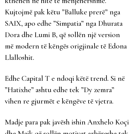
kthehen në hite të menjëhershme.
Kujtojmë pak këtu ”Balluke prerë” nga
SAIX, apo edhe ”Simpatia” nga Dhurata
Dora dhe Lumi B, që sollën një version
më modern të këngës origjinale të Edona
Llalloshit.
Edhe Capital T e ndoqi këtë trend. Si në
”Hatixhe” ashtu edhe tek ”Dy zemra”
vihen re gjurmët e këngëve të vjetra.
Madje para pak javësh ishin Anxhelo Koçi
dhe Majk që sollën motivet arbëreshe tek