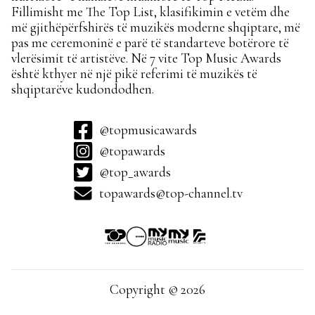
Fillimisht me The Top List, klasifikimin e vetëm dhe
më gjithëpërfshirës të muzikës moderne shqiptare, më
pas me ceremoninë e parë të standarteve botërore të
vlerësimit të artistëve. Në 7 vite Top Music Awards
është kthyer në një pikë referimi të muzikës të
shqiptarëve kudondodhen.
@topmusicawards
@topawards
@top_awards
topawards@top-channel.tv
Copyright © 2026