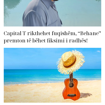
Capital T rikthehet fuqishëm, “Behane”
premton të bëhet fiksimi i radhës!