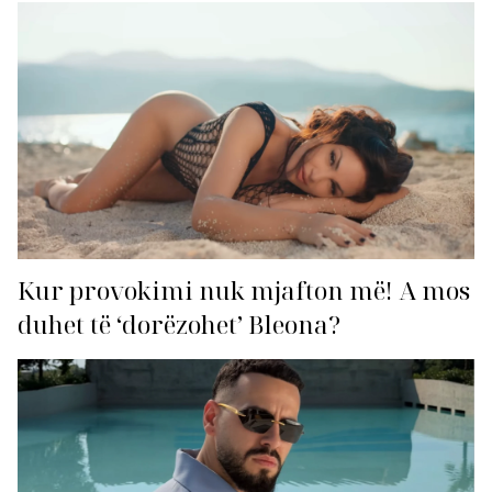
Kur provokimi nuk mjafton më! A mos
duhet të ‘dorëzohet’ Bleona?