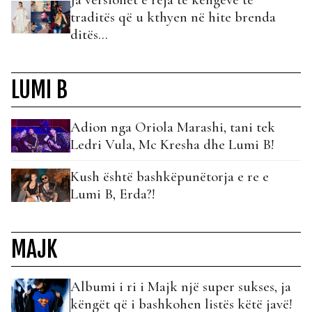
traditës që u kthyen në hite brenda
ditës...
LUMI B
Adion nga Oriola Marashi, tani tek
Ledri Vula, Mc Kresha dhe Lumi B!
Kush është bashkëpunëtorja e re e
Lumi B, Erda?!
MAJK
Albumi i ri i Majk një super sukses, ja
këngët që i bashkohen listës këtë javë!