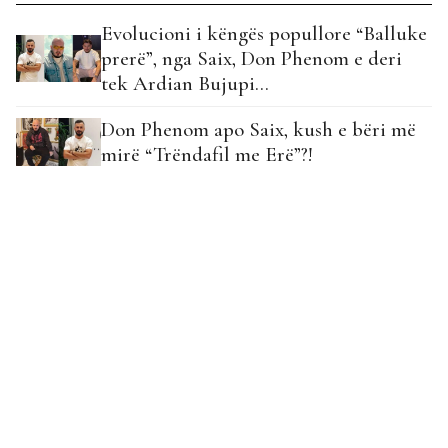
Evolucioni i këngës popullore “Balluke
prerë”, nga Saix, Don Phenom e deri
tek Ardian Bujupi…
Don Phenom apo Saix, kush e bëri më
mirë “Trëndafil me Erë”?!