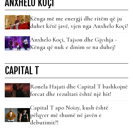
ANXHELO KOÇI
Kënga më me energji dhe ritëm që ju
duhet këtë javë, vjen nga Anxhelo Koçi!
Anxhelo Koçi, Tajson dhe Gjyshja -
Kënga që nuk e dinim se na duhej!
CAPITAL T
Ronela Hajati dhe Capital T bashkojnë
forcat dhe rezultati është një hit!
Capital T apo Noizy, kush është
pëlqyer më shumë në javën e
debutimit?!