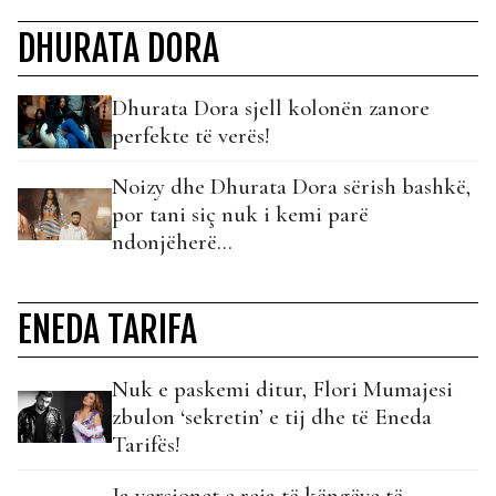
DHURATA DORA
Dhurata Dora sjell kolonën zanore
perfekte të verës!
Noizy dhe Dhurata Dora sërish bashkë,
por tani siç nuk i kemi parë
ndonjëherë…
ENEDA TARIFA
Nuk e paskemi ditur, Flori Mumajesi
zbulon ‘sekretin’ e tij dhe të Eneda
Tarifës!
Ja versionet e reja të këngëve të