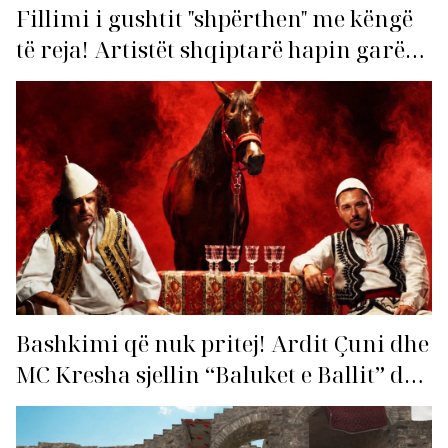
Fillimi i gushtit "shpërthen" me këngë
të reja! Artistët shqiptarë hapin garën
për hitin e verës!
Bashkimi që nuk pritej! Ardit Çuni dhe
MC Kresha sjellin “Baluket e Ballit” dhe
ndezin rrjetin!