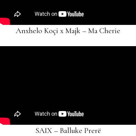
Anxhelo Koçi x Majk – Ma Cherie
SAIX – Balluke Prerë