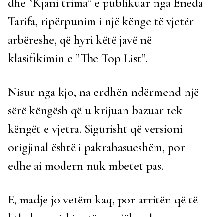
dhe ”Kjani trima” e publikuar nga Eneda
Tarifa, ripërpunim i një kënge të vjetër
arbëreshe, që hyri këtë javë në
klasifikimin e ”The Top List”.
Nisur nga kjo, na erdhën ndërmend një
sërë këngësh që u krijuan bazuar tek
këngët e vjetra. Sigurisht që versioni
origjinal është i pakrahasueshëm, por
edhe ai modern nuk mbetet pas.
E, madje jo vetëm kaq, por arritën që të