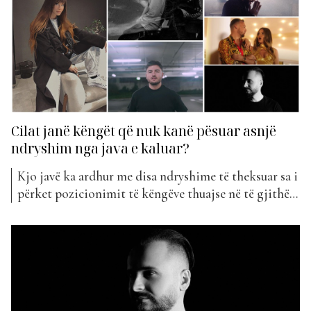
shpresëdhënëse dhe energjike....
Cilat janë këngët që nuk kanë pësuar asnjë
ndryshim nga java e kaluar?
Kjo javë ka ardhur me disa ndryshime të theksuar sa i
përket pozicionimit të këngëve thuajse në të gjithë
listën. Vendi i parë nuk ka ndryshuar aspak krahasuar
me një javë më parë, pasi është Capital T dhe kënga e
tij më e re, “Fjalt e Nanes”, e cila mban...