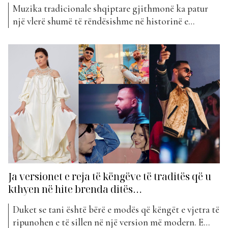
Muzika tradicionale shqiptare gjithmonë ka patur
një vlerë shumë të rëndësishme në historinë e
popullit shqiptar. Edhe pse shumë vite kanë kaluar
nga krijimi i tyre, njerëzit janë munduar ta ruajnë atë
duke e trashëguar brez pas brezi. Influenca e kësaj
muzike duket sikur ka marrë përhapje të gjerë edhe...
Ja versionet e reja të këngëve të traditës që u
kthyen në hite brenda ditës…
Duket se tani është bërë e modës që këngët e vjetra të
ripunohen e të sillen në një version më modern. E