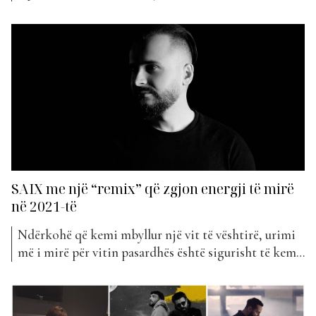
tillë ishte dhe ”Kjani trima” e publikuar nga Eneda
Tarifa, ripërpunim i një kënge të vjetër arbëreshe, që
hyri këtë javë në klasifikimin e ”The Top List”.
Nisur...
SAIX me një “remix” që zgjon energji të mirë
në 2021-të
Ndërkohë që kemi mbyllur një vit të vështirë, urimi
më i mirë për vitin pasardhës është sigurisht të kemi
një shëndet të mirë. Edhe pse fillimi 2021-të ende nuk
po duket aq pozitiv por të pakën muzika që po
shoqëron ditët e para të vitit duket mjaft