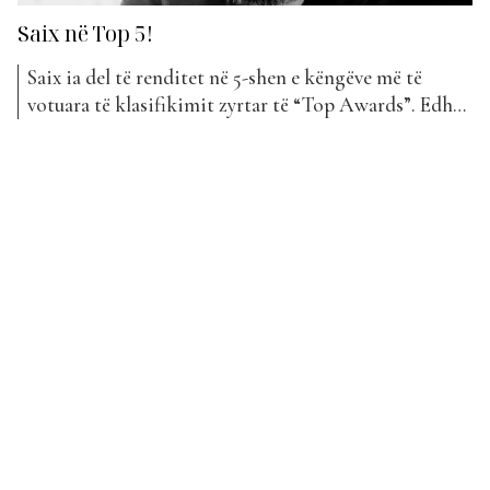
Saix në Top 5!
Saix ia del të renditet në 5-shen e këngëve më të
votuara të klasifikimit zyrtar të “Top Awards”. Edhe
pse është hera e parë që bëhet pjesë e “The Top List”,
Saix ia ka arritur të rrëmbejë zemrat e publikut
shqiptar me “remake” të “Qyteti i Vjetër”, kënduar
nga Elton...