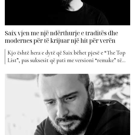
Saix vjen me një ndërthurje e traditës dhe
modernes për të krijuar një hit për verën
Kjo është hera e dytë që Saix bëhet pjesë e “The Top
List”, pas suksesit që pati me versioni “remake” të
“Qyteti i Vjeter” nga Elton Deda. Prurja e tij më e re
muzikore titullohet “Balluke Prere”, një ndërthurje e
tradicionales dhe modernes për të sjellë një melodi
për verën....