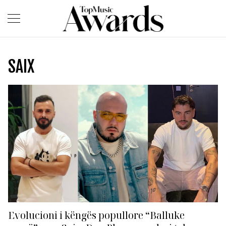
SAIX
Evolucioni i këngës popullore “Balluke