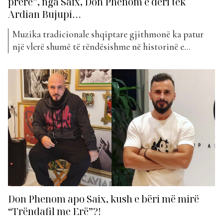
prerë”, nga Saix, Don Phenom e deri tek
Ardian Bujupi…
Muzika tradicionale shqiptare gjithmonë ka patur
një vlerë shumë të rëndësishme në historinë e
popullit shqiptar. Edhe pse shumë vite kanë kaluar
nga krijimi i tyre, njerëzit janë munduar ta ruajnë atë
duke e trashëguar brez pas brezi. Influenca e kësaj
muzike duket sikur ka marrë përhapje të gjerë edhe...
Don Phenom apo Saix, kush e bëri më mirë
“Trëndafil me Erë”?!