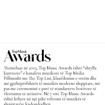
Themeluar në 2015, Top Music Awards është “shtylla
kurrizore” e kanaleve muzikore të Top Media.
Fillimisht me The Top List, klasifikimin e vetëm dhe
më gjithëpërfshirës të muzikës moderne shqiptare, më
pas me ceremoninë e parë të standarteve botërore të
vlerësimit të artistëve. Në 7 vite Top Music Awards
është kthyer në një pikë referimi të muzikës të
shqiptarëve kudondodhen.