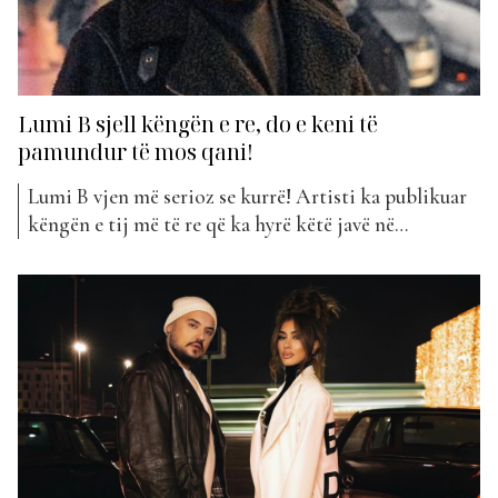
Lumi B sjell këngën e re, do e keni të
pamundur të mos qani!
Lumi B vjen më serioz se kurrë! Artisti ka publikuar
këngën e tij më të re që ka hyrë këtë javë në
klasifikimin e “The Top List”. “Për vllazni” është
projekti që na surprizoi të gjithëve që me dëgjimin e
parë. Edhe tek ky projekt, Lumi B është siguruar që...