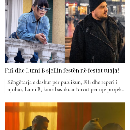
pamje që duket se pasqyron stilin dhe energjinë e
muzikës që pritet të përmbajë albumi....
Fifi dhe Lumi B sjellin festën në festat tuaja!
Këngëtarja e dashur për publikun, Fifi dhe reperi i
njohur, Lumi B, kanë bashkuar forcat për një projekt
të ri muzikor që ka tërhequr vëmendjen e
menjëhershme të fansave. “Taj Taj” mban titullin
bashkëpunimi i tyre i ri që vjen këtë javë në “The Top
List”. “Taj Taj”, një këngë...