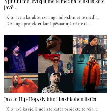
Njihuni me lëvizjet më të mëdha të listës këtë
javë…
Kjo javë u karakterizua nga ndryshimet të mëdha.
Disa nga projektet kanë pësuar një rritje të
konsiderueshme në pozicionim e disa të tjera kanë
pësuar një rënie të konsiderueshme. Ndiqni më
poshtë se cilat janë ato… Klodiana Vata – Jetë (+59
vende) Sergio – Lambo (+51 vende) Ago ft. Buta...
Java e Hip-Hop, dy hite i bashkohen listës!
Kjo javë ka sjellë në listë katër projekte të reja, e