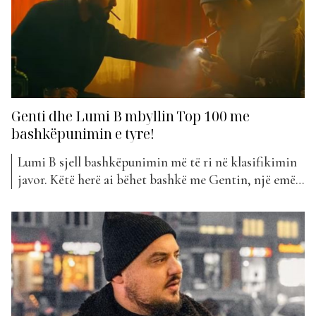
Genti dhe Lumi B mbyllin Top 100 me
bashkëpunimin e tyre!
Lumi B sjell bashkëpunimin më të ri në klasifikimin
javor. Këtë herë ai bëhet bashkë me Gentin, një emër
i ri në listën e Top Awards. “Kriminale” është hyrja
më e re e javës në “The Top List”. Genti dhe Lumi B
sjellin një atmosferë të fuqishme dhe ritmike me...