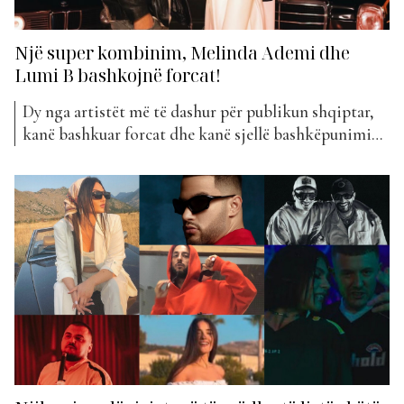
Një super kombinim, Melinda Ademi dhe
Lumi B bashkojnë forcat!
Dy nga artistët më të dashur për publikun shqiptar,
kanë bashkuar forcat dhe kanë sjellë bashkëpunimin
më të ri në tregun muzikor. Bëhet fjalë për Melindën
dhe Lumi B. Reperja e njohur, Melinda Ademi, ka
publikuar projektin e parë nga albumi i saj. Kjo
këngë vjen në bashkëpunim me reperin...