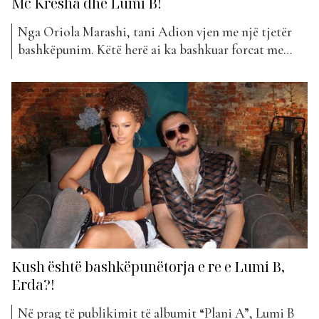
Mc Kresha dhe Lumi B!
Nga Oriola Marashi, tani Adion vjen me një tjetër
bashkëpunim. Këtë herë ai ka bashkuar forcat me
Ledri Vulën, Mc Kresha dhe Lumi B. “Kush o ktu?”
mban titullin kënga që vjen këtë javë në klasifikimin
e “The Top List”. Ky projekt vjen me një vibe krejt
tjetër dhe pozicionohet...
Kush është bashkëpunëtorja e re e Lumi B,
Erda?!
Në prag të publikimit të albumit “Plani A”, Lumi B