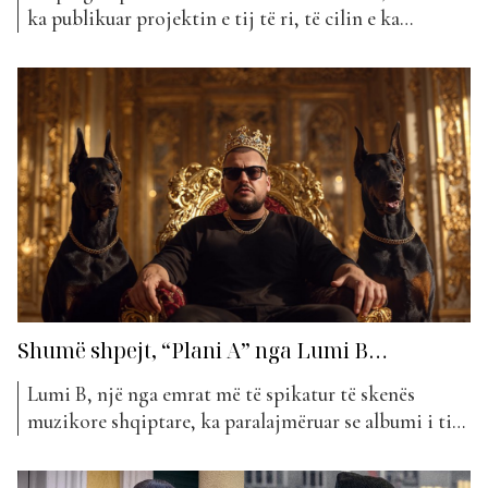
ka publikuar projektin e tij të ri, të cilin e ka
përshkruar si ndër më të preferuarit e tij. Bëhet fjalë
për një bashkëpunim me këngëtaren Erda, të cilën ai
e konsideron si një nga artistet më të talentuara
dhe...
Shumë shpejt, “Plani A” nga Lumi B…
Lumi B, një nga emrat më të spikatur të skenës
muzikore shqiptare, ka paralajmëruar se albumi i tij i
shumëpritur, “Plani A”, është në prag të publikimit.
Reperi ka publikuar foton zyrtare të projektit, një