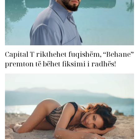
Capital T rikthehet fuqishëm, “Behane”
premton të bëhet fiksimi i radhës!