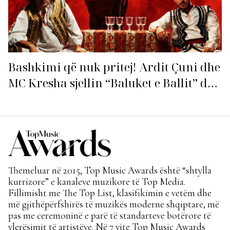
Bashkimi që nuk pritej! Ardit Çuni dhe
MC Kresha sjellin “Baluket e Ballit” dhe
ndezin rrjetin!
Themeluar në 2015, Top Music Awards është “shtylla
kurrizore” e kanaleve muzikore të Top Media.
Fillimisht me The Top List, klasifikimin e vetëm dhe
më gjithëpërfshirës të muzikës moderne shqiptare, më
pas me ceremoninë e parë të standarteve botërore të
vlerësimit të artistëve. Në 7 vite Top Music Awards