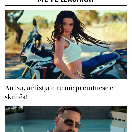
Anixa, artistja e re më premtuese e
skenës!