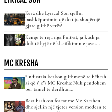
Kevz dhe Lyrical Son sjellin
bashkëpunimin që do t’ju shoqërojë
gjatë gjithë verës!
Këngë të reja nga Pint-at, ja kush ja
doli të hyjë në klasifikimin e javës…
MC KRESHA
“Industria kërkon gjithmonë të bëhesh
ai që s’je”/ MC Kresha: Nuk pendohem
për tamël të derdhun…
Besa bashkon forcat me Mc Kreshën
dhe sjellin një tjetër version modern të