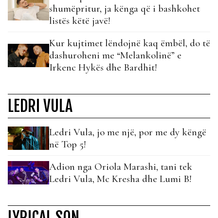
shumëpritur, ja kënga që i bashkohet
listës këtë javë!
Kur kujtimet lëndojnë kaq ëmbël, do të
dashuroheni me “Melankolinë” e
Irkenc Hykës dhe Bardhit!
LEDRI VULA
Ledri Vula, jo me një, por me dy këngë
në Top 5!
Adion nga Oriola Marashi, tani tek
Ledri Vula, Mc Kresha dhe Lumi B!
LYRICAL SON