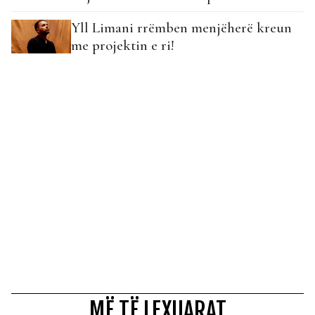
Yll Limani rrëmben menjëherë kreun
me projektin e ri!
MË TË LEXUARAT