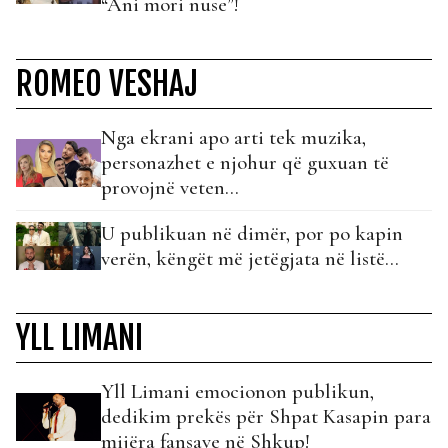
“Ani mori nuse”!
ROMEO VESHAJ
Nga ekrani apo arti tek muzika,
personazhet e njohur që guxuan të
provojnë veten…
U publikuan në dimër, por po kapin
verën, këngët më jetëgjata në listë...
YLL LIMANI
Yll Limani emocionon publikun,
dedikim prekës për Shpat Kasapin para
mijëra fansave në Shkup!