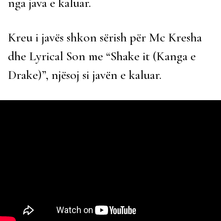
nga java e kaluar.
Kreu i javës shkon sërish për Mc Kresha
dhe Lyrical Son me “Shake it (Kanga e
Drake)”, njësoj si javën e kaluar.