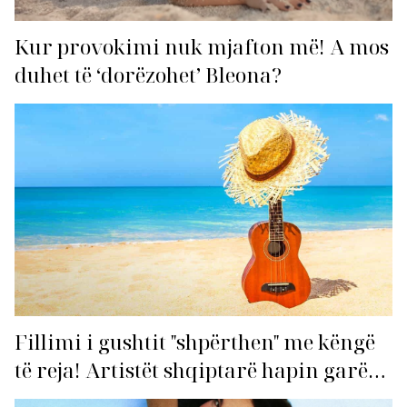
Kur provokimi nuk mjafton më! A mos
duhet të ‘dorëzohet’ Bleona?
Fillimi i gushtit "shpërthen" me këngë
të reja! Artistët shqiptarë hapin garën
për hitin e verës!