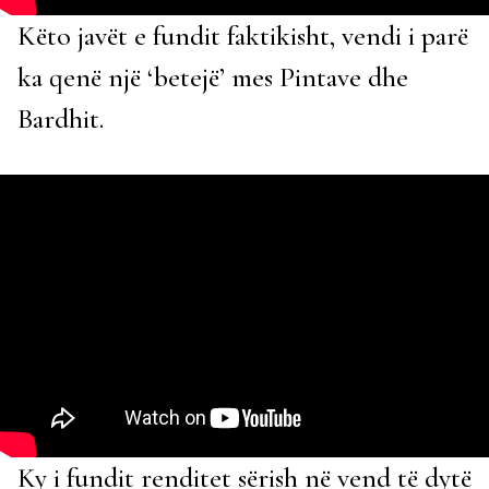
Këto javët e fundit faktikisht, vendi i parë
ka qenë një ‘betejë’ mes Pintave dhe
Bardhit.
Ky i fundit renditet sërish në vend të dytë