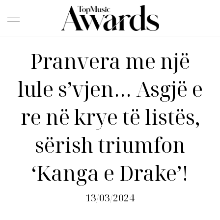
Pranvera me një
lule s’vjen… Asgjë e
re në krye të listës,
sërish triumfon
‘Kanga e Drake’!
13/03/2024