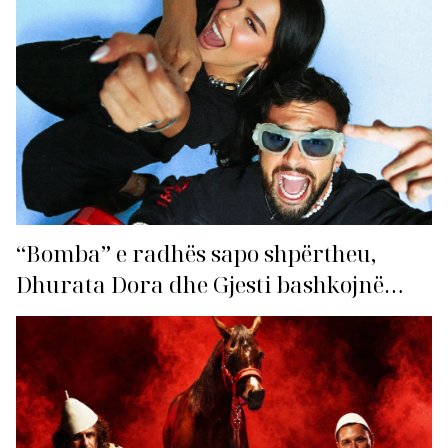
“Bomba” e radhës sapo shpërtheu,
Dhurata Dora dhe Gjesti bashkojnë
fuqitë me “Gasolina”!