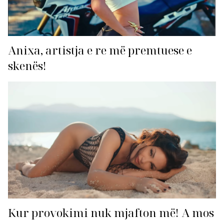
Anixa, artistja e re më premtuese e
skenës!
Kur provokimi nuk mjafton më! A mos