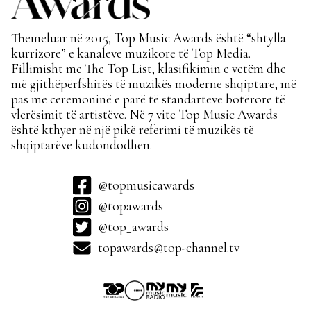
Themeluar në 2015, Top Music Awards është “shtylla
kurrizore” e kanaleve muzikore të Top Media.
Fillimisht me The Top List, klasifikimin e vetëm dhe
më gjithëpërfshirës të muzikës moderne shqiptare, më
pas me ceremoninë e parë të standarteve botërore të
vlerësimit të artistëve. Në 7 vite Top Music Awards
është kthyer në një pikë referimi të muzikës të
shqiptarëve kudondodhen.
@topmusicawards
@topawards
@top_awards
topawards@top-channel.tv