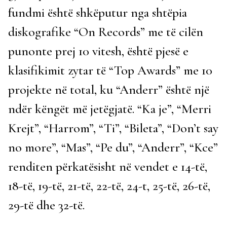
fundmi është shkëputur nga shtëpia
diskografike “On Records” me të cilën
punonte prej 10 vitesh, është pjesë e
klasifikimit zytar të “Top Awards” me 10
projekte në total, ku “Anderr” është një
ndër këngët më jetëgjatë. “Ka je”, “Merri
Krejt”, “Harrom”, “Ti”, “Bileta”, “Don’t say
no more”, “Mas”, “Pe du”, “Anderr”, “Kce”
renditen përkatësisht në vendet e 14-të,
18-të, 19-të, 21-të, 22-të, 24-t, 25-të, 26-të,
29-të dhe 32-të.