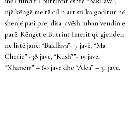
më i fundit i Butrintit është “Bakllava”,
një këngë me të cilin artisti ka goditur në
shenjë pasi prej disa javësh mban vendin e
parë. Këngët e Butrint Imerit që gjenden
në listë janë: “Bakllava”- 7 javë, “Ma
Cherie” -38 javë, “Kush?”- 15 javë,
“Xhanem” – 60 javë dhe “Alea” – 31 javë.