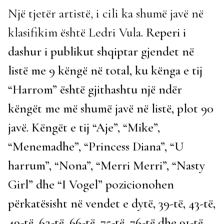
Një tjetër artistë, i cili ka shumë javë në
klasifikim është Ledri Vula
. Reperi i
dashur i publikut shqiptar gjendet në
listë me 9 këngë në total, ku kënga e tij
“Harrom” është gjithashtu një ndër
këngët me më shumë javë në listë, plot 90
javë. Këngët e tij “Aje”, “Mike”,
“Menemadhe”, “Princess Diana”, “U
harrum”, “Nona”, “Merri Merri”, “Nasty
Girl” dhe “I Vogel” pozicionohen
përkatësisht në vendet e dytë, 39-të, 43-të,
49-të, 62-të, 66-të, 75-të, 76-të dhe 91-të.