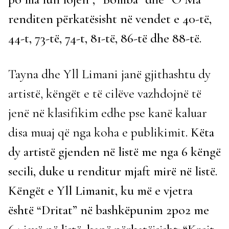
renditen përkatësisht në vendet e 40-të,
44-t, 73-të, 74-t, 81-të, 86-të dhe 88-të.
Tayna dhe Yll Limani janë gjithashtu dy
artistë, këngët e të cilëve vazhdojnë të
jenë në klasifikim edhe pse kanë kaluar
disa muaj që nga koha e publikimit
. Këta
dy artistë gjenden në listë me nga 6 këngë
secili, duke u renditur mjaft mirë në listë.
Këngët e Yll Limanit, ku më e vjetra
është “Dritat” në bashkëpunim 2po2 me