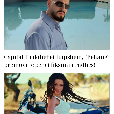
Capital T rikthehet fuqishëm, “Behane”
premton të bëhet fiksimi i radhës!