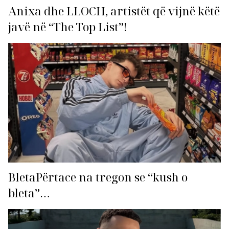
Anixa dhe LLOCH, artistët që vijnë këtë
javë në “The Top List”!
BletaPërtace na tregon se “kush o
bleta”…