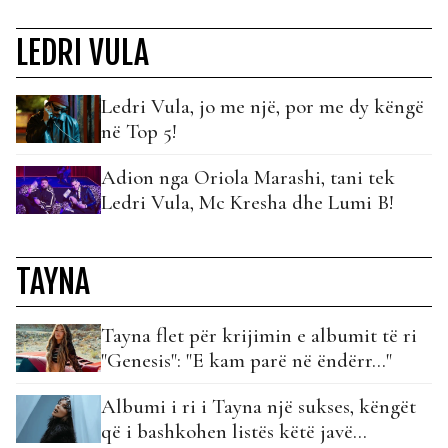
LEDRI VULA
Ledri Vula, jo me një, por me dy këngë
në Top 5!
Adion nga Oriola Marashi, tani tek
Ledri Vula, Mc Kresha dhe Lumi B!
TAYNA
Tayna flet për krijimin e albumit të ri
"Genesis": "E kam parë në ëndërr…"
Albumi i ri i Tayna një sukses, këngët
që i bashkohen listës këtë javë…