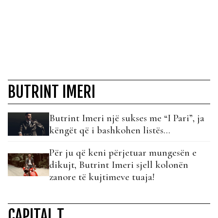
BUTRINT IMERI
Butrint Imeri një sukses me “I Pari”, ja
këngët që i bashkohen listës…
Për ju që keni përjetuar mungesën e
dikujt, Butrint Imeri sjell kolonën
zanore të kujtimeve tuaja!
CAPITAL T