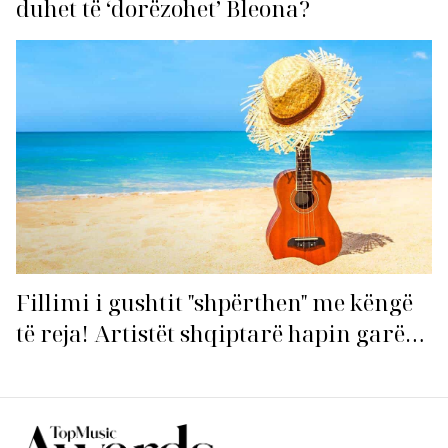
duhet të ‘dorëzohet’ Bleona?
Fillimi i gushtit "shpërthen" me këngë
të reja! Artistët shqiptarë hapin garën
për hitin e verës!