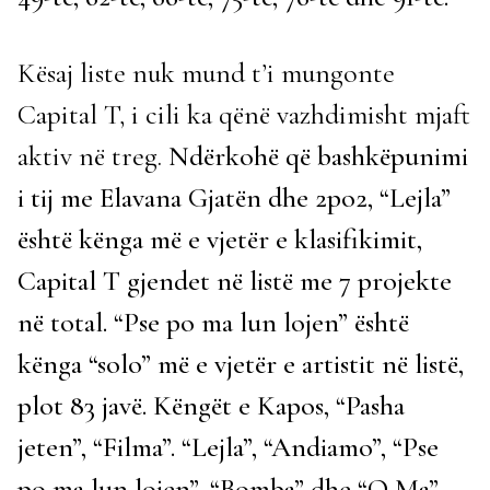
Kësaj liste nuk mund t’i mungonte
Capital T, i cili ka qënë vazhdimisht mjaft
aktiv në treg.
Ndërkohë që bashkëpunimi
i tij me Elavana Gjatën dhe 2po2, “Lejla”
është kënga më e vjetër e klasifikimit,
Capital T gjendet në listë me 7 projekte
në total. “Pse po ma lun lojen” është
kënga “solo” më e vjetër e artistit në listë,
plot 83 javë. Këngët e Kapos, “Pasha
jeten”, “Filma”. “Lejla”, “Andiamo”, “Pse
po ma lun lojen”, “Bomba” dhe “O Ma”