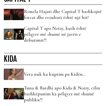
Ronela Hajati dhe Capital T bashkojnë
forcat dhe rezultati është një hit!
Capital T apo Noizy, kush është
pëlqyer më shumë në javën e
debutimit?!
KIDA
Vera nuk ka kuptim pa Kidën…
Tuna & Bardhi apo Kida & Noizy, cilin
bashkëpunim ka pëlqyer më shumë
publiku?!