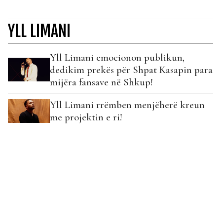
YLL LIMANI
Yll Limani emocionon publikun,
dedikim prekës për Shpat Kasapin para
mijëra fansave në Shkup!
Yll Limani rrëmben menjëherë kreun
me projektin e ri!