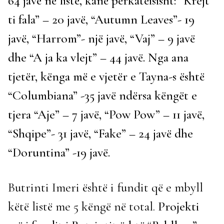
64 javë në listë, kanë përkatëisisht: “Krejt
ti fala” – 20 javë, “Autumn Leaves”- 19
javë, “Harrom”- një javë, “Vaj” – 9 javë
dhe “A ja ka vlejt” – 44 javë. Nga ana
tjetër, kënga më e vjetër e Tayna-s është
“Columbiana” -35 javë ndërsa këngët e
tjera “Aje” – 7 javë, “Pow Pow” – 11 javë,
“Shqipe”- 31 javë, “Fake” – 24 javë dhe
“Doruntina” -19 javë.
Butrinti Imeri është i fundit që e mbyll
këtë listë me 5 këngë në total.
Projekti