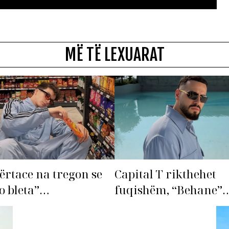
MË TË LEXUARAT
ërtace na tregon se
Capital T rikthehet
o bleta”…
fuqishëm, “Behane”
premton të bëhet fiks
radhës!