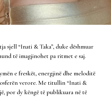
ja sjell “Inati & Taka”, duke dëshmuar
mund të imagjinohet pa ritmet e saj.
rymën e freskët, energjinë dhe meloditë
sferën verore. Me titullin “Inati &
një, por dy këngë të publikuara në të