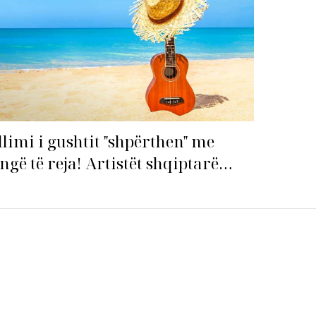
llimi i gushtit "shpërthen" me
ngë të reja! Artistët shqiptarë
pin garën për hitin e verës!