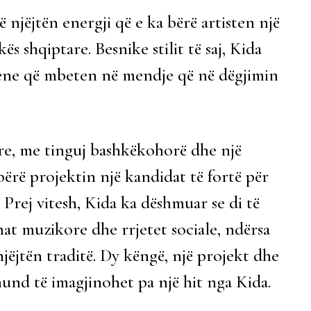
njëjtën energji që e ka bërë artisten një
 shqiptare. Besnike stilit të saj, Kida
ne që mbeten në mendje që në dëgjimin
ore, me tinguj bashkëkohorë dhe një
ërë projektin një kandidat të fortë për
. Prej vitesh, Kida ka dëshmuar se di të
at muzikore dhe rrjetet sociale, ndërsa
jëjtën traditë. Dy këngë, një projekt dhe
 mund të imagjinohet pa një hit nga Kida.