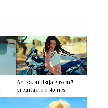
Anixa, artistja e re më
premtuese e skenës!
imi i