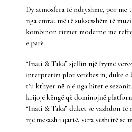
Dy atmosfera të ndryshme, por me të 
nga emrat më të suksesshëm të muzikës
kombinon ritmet moderne me refre
e parë.
“Inati & Taka” sjellin një frymë ver
interpretim plot vetëbesim, duke e b
t’u kthyer në një nga hitet e sezonit
krijojë këngë që dominojnë platform
“Inati & Taka” duket se vazhdon të n
një mesazh i qartë, vera vështirë se