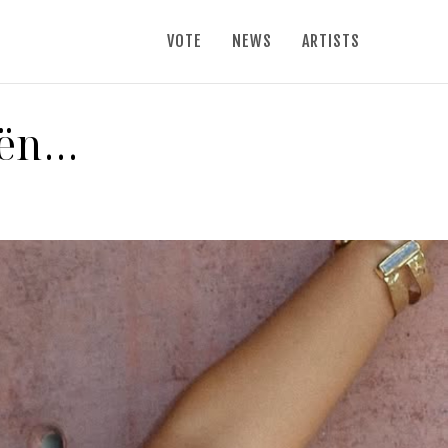
VOTE
NEWS
ARTISTS
dën…