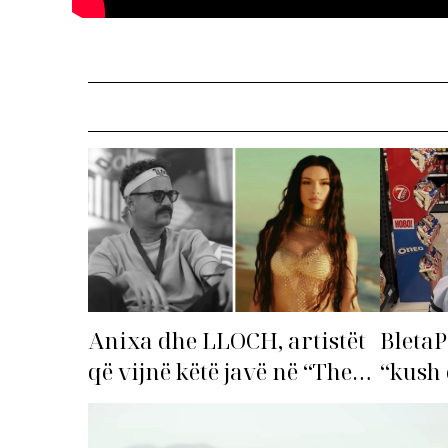
Anixa dhe LLOCH, artistët
BletaP
që vijnë këtë javë në “The
“kush 
Top List”!