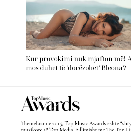
Kur provokimi nuk mjafton më! 
mos duhet të ‘dorëzohet’ Bleona?
Themeluar në 2015, Top Music Awards është “shtyl
muzikore të Top Media. Fillimisht me The Top Lis