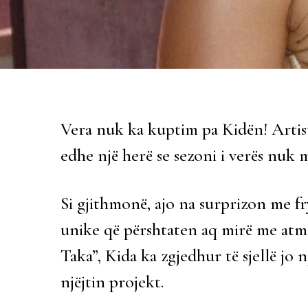
Vera nuk ka kuptim pa Kidën! Artist
edhe një herë se sezoni i verës nuk 
Si gjithmonë, ajo na surprizon me f
unike që përshtaten aq mirë me atmo
Taka”, Kida ka zgjedhur të sjellë jo 
njëjtin projekt.