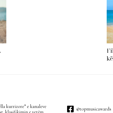
Fi
A
kë
ha
la kurrizore” e kanaleve
@topmusicawards
t, klasifikimin e vetëm