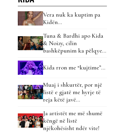
Vera nuk ka kuptim pa
Kidën…
Tuna & Bardhi apo Kida
& Noizy, cilin
bashkëpunim ka pëlqyer
më shumë publiku?!
Kida rron me “kujtime”…
Muaj i shkurtër, por një
listë e gjatë me hyrje të
reja këtë javë…
Ja artistët me më shumë
këngë në listë
njëkohësisht ndër vite!