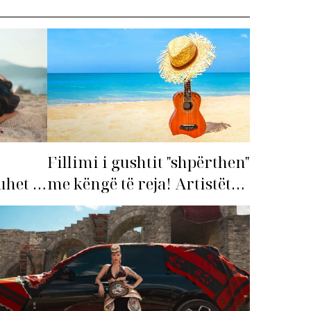
Fillimi i gushtit "shpërthen"
me këngë të reja! Artistët
het të
shqiptarë hapin garën për
hitin e verës!