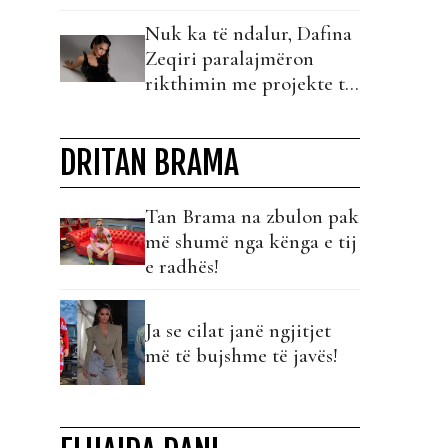
fjalë?!
Nuk ka të ndalur, Dafina
Zeqiri paralajmëron
rikthimin me projekte të
reja!
DRITAN BRAMA
Tan Brama na zbulon pak
më shumë nga kënga e tij
e radhës!
Ja se cilat janë ngjitjet
më të bujshme të javës!