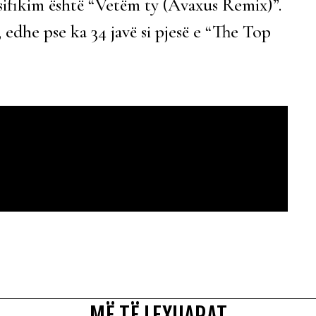
sifikim është “Vetëm ty (Avaxus Remix)”.
 edhe pse ka 34 javë si pjesë e “The Top