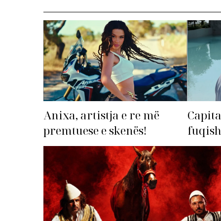
Anixa, artistja e re më
Capita
premtuese e skenës!
fuqis
premto
radhë