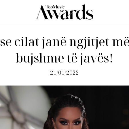
 se cilat janë ngjitjet më
bujshme të javës!
21/01/2022