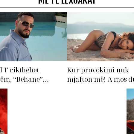
MË TË LEXUARAT
l T rikthehet
Kur provokimi nuk
hëm, “Behane”
mjafton më! A mos du
n të bëhet fiksimi i
‘dorëzohet’ Bleona?
s!