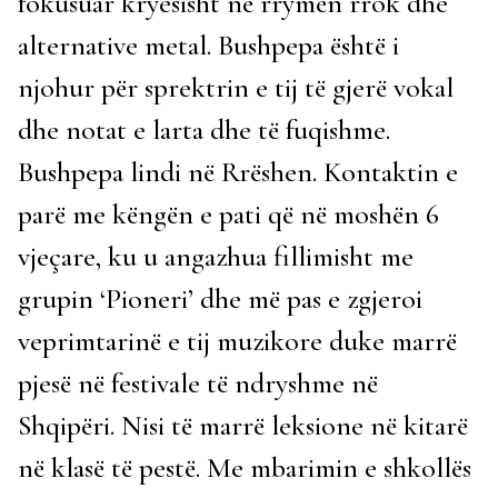
fokusuar kryesisht në rrymën rrok dhe
alternative metal. Bushpepa është i
njohur për sprektrin e tij të gjerë vokal
dhe notat e larta dhe të fuqishme.
Bushpepa lindi në Rrëshen. Kontaktin e
parë me këngën e pati që në moshën 6
vjeçare, ku u angazhua fillimisht me
grupin ‘Pioneri’ dhe më pas e zgjeroi
veprimtarinë e tij muzikore duke marrë
pjesë në festivale të ndryshme në
Shqipëri. Nisi të marrë leksione në kitarë
në klasë të pestë. Me mbarimin e shkollës