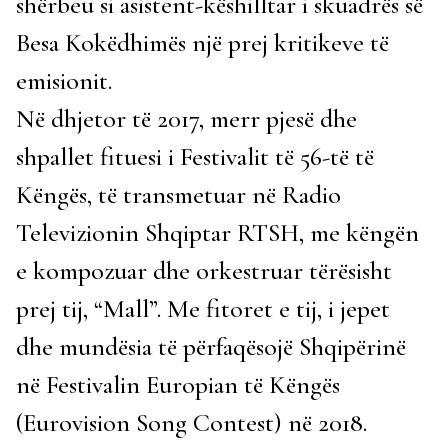
shërbeu si asistent-këshilltar i skuadrës së
Besa Kokëdhimës një prej kritikeve të
emisionit.
Në dhjetor të 2017, merr pjesë dhe
shpallet fituesi i Festivalit të 56-të të
Këngës, të transmetuar në Radio
Televizionin Shqiptar RTSH, me këngën
e kompozuar dhe orkestruar tërësisht
prej tij, “Mall”. Me fitoret e tij, i jepet
dhe mundësia të përfaqësojë Shqipërinë
në Festivalin Europian të Këngës
(Eurovision Song Contest) në 2018.