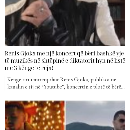
Renis Gjoka me një koncert që bëri bashkë yje
të muzikës në shtëpinë e diktatorit hyn në listë
me 3 këngë të reja!
Këngëtari i mirënjohur Renis Gjoka, publikoi në
kanalin e tij në “Youtube”, koncertin e plotë të bërë
para pak kohësh, i titulluar “Rock The Dictator”, si
dhe këngët e ndara gjatë tij. Renisin mund t’a
kujtojmë me daljet e tij të para në “Top Fest” si pjesë
e grupit “Burn”...