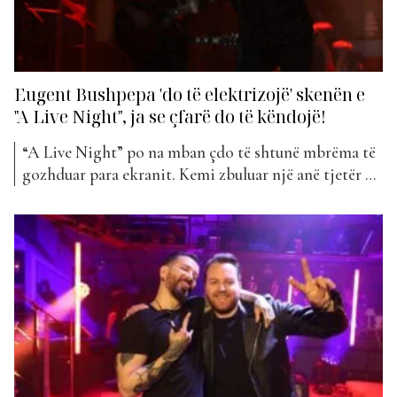
Eugent Bushpepa 'do të elektrizojë' skenën e
"A Live Night", ja se çfarë do të këndojë!
“A Live Night” po na mban çdo të shtunë mbrëma të
gozhduar para ekranit. Kemi zbuluar një anë tjetër që
nuk e njihnim më parë të artistëve më në zë dhe kemi
ndjekur disa nga hitet e tyre më të mira ndër vite.
Artisti i kësaj jave i ”A Live...