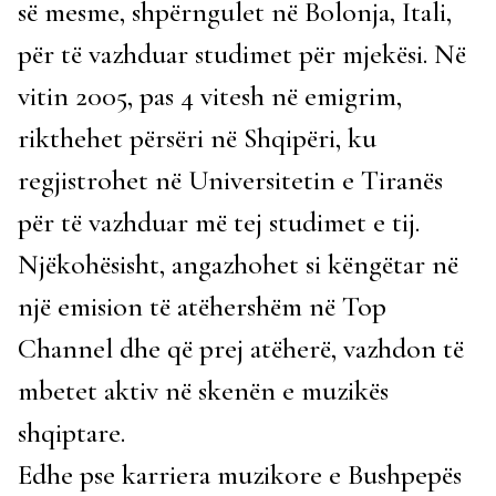
së mesme, shpërngulet në Bolonja, Itali,
për të vazhduar studimet për mjekësi. Në
vitin 2005, pas 4 vitesh në emigrim,
rikthehet përsëri në Shqipëri, ku
regjistrohet në Universitetin e Tiranës
për të vazhduar më tej studimet e tij.
Njëkohësisht, angazhohet si këngëtar në
një emision të atëhershëm në Top
Channel dhe që prej atëherë, vazhdon të
mbetet aktiv në skenën e muzikës
shqiptare.
Edhe pse karriera muzikore e Bushpepës