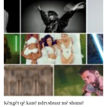
publiku i “Top Awards” vazhdon të mbështesë
artistët e tyre të preferuar...
Këngët që kanë ndryshuar më shumë