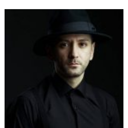
Me Tonight”. Përveç zërit, muzikës dhe tekstit, një
bukuri të veçantë të gjithë këtij projekti i ka dhënë
prania e Adrola Dushit, një prej femrave më të
bukura në Shqipëri. Në...