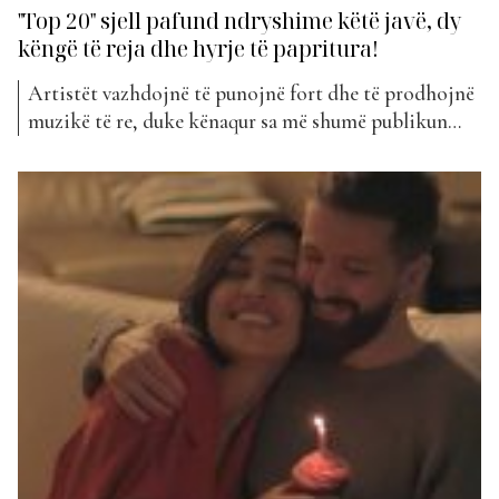
"Top 20" sjell pafund ndryshime këtë javë, dy
këngë të reja dhe hyrje të papritura!
Artistët vazhdojnë të punojnë fort dhe të prodhojnë
muzikë të re, duke kënaqur sa më shumë publikun
por vecanërisht fansat e tyre. Jemi në javën e 240-të të
klasifikimit zyrtar të “Top Awards”, i cili ka ardhur
me ndryshime, jo vetëm sa i përket kreut por edhe
“Top 20”. Gjatë...