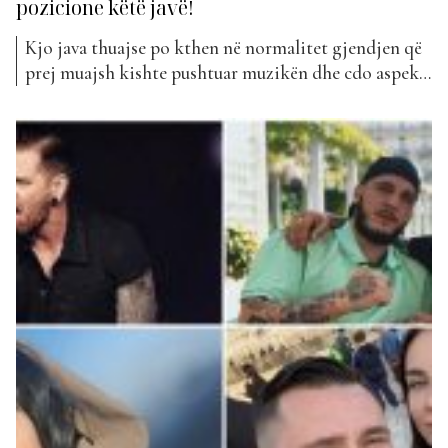
pozicione këtë javë!
Kjo java thuajse po kthen në normalitet gjendjen që
prej muajsh kishte pushtuar muzikën dhe cdo aspekt
tjetër të jetës. Artistët kanë filluar të publikojnë
muzikë të re ndërsa publiku jo vetëm që vazhdon t’i
votojë por gjithashtu ka filluar tashmë ta shijojë
muzikën nëpër lokale të ndryshme, duke qënë...