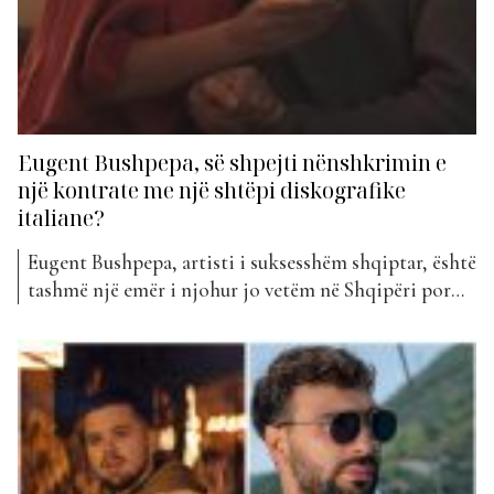
Eugent Bushpepa, së shpejti nënshkrimin e
një kontrate me një shtëpi diskografike
italiane?
Eugent Bushpepa, artisti i suksesshëm shqiptar, është
tashmë një emër i njohur jo vetëm në Shqipëri por
edhe jashtë saj. Pjesëmarrja e tij në Eurovizion, bëri
që artisti të krijojë fansa nga e gjitha bota dhe kjo
për shkak të vokalit tij të fuqishëm. Momentlisht
artisti është ende duke shijuar...