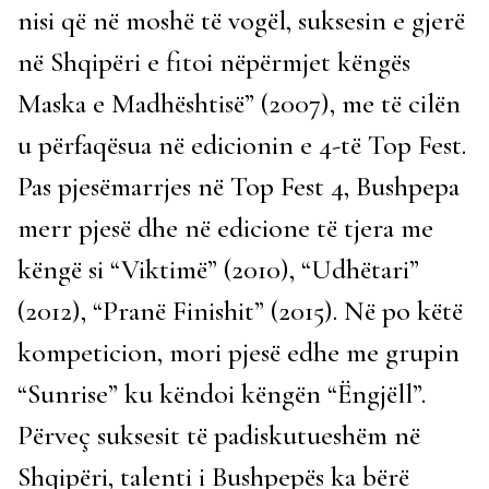
nisi që në moshë të vogël, suksesin e gjerë
në Shqipëri e fitoi nëpërmjet këngës
Maska e Madhështisë” (2007), me të cilën
u përfaqësua në edicionin e 4-të Top Fest.
Pas pjesëmarrjes në Top Fest 4, Bushpepa
merr pjesë dhe në edicione të tjera me
këngë si “Viktimë” (2010), “Udhëtari”
(2012), “Pranë Finishit” (2015). Në po këtë
kompeticion, mori pjesë edhe me grupin
“Sunrise” ku këndoi këngën “Ëngjëll”.
Përveç suksesit të padiskutueshëm në
Shqipëri, talenti i Bushpepës ka bërë