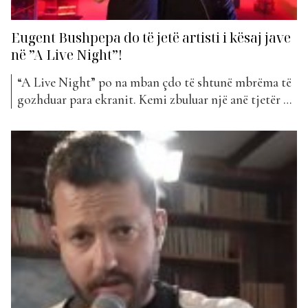
Eugent Bushpepa do të jetë artisti i kësaj jave
në ”A Live Night”!
“A Live Night” po na mban çdo të shtunë mbrëma të
gozhduar para ekranit. Kemi zbuluar një anë tjetër që
nuk e njihnim më parë të artistëve më në zë dhe kemi
ndjekur disa nga hitet e tyre më të mira ndër vite.
Artisti i kësaj jave i ”A Live...