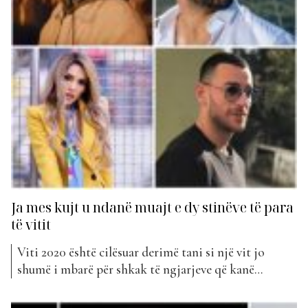
Ja mes kujt u ndanë muajt e dy stinëve të para
të vitit
Viti 2020 është cilësuar derimë tani si një vit jo
shumë i mbarë për shkak të ngjarjeve që kanë
ndodhur por duket se cdo gjë i përket të shkuarës
tani. Muzika është ajo që shëron cdo plagë dhe