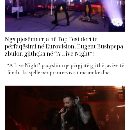
Nga pjesëmarrja në Top Fest deri te
përfaqësimi në Eurovision, Eugent Bushpepa
zbulon gjithçka në “A Live Night”!
“A Live Night” padyshim që përgjatë gjithë javëve të
fundit ka sjellë për ju intervistat më unike dhe
muzikën ‘live’ më të mirë nga artistët më në zë dhe të
talentuar të showbiz-it tonë. Këtë të shtunë, Eugent
Bushpepa ka rrëfyer gjithë jetën e tij, duke nisur nga
fëmijëria, sakrificat...