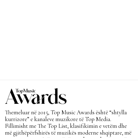
Themeluar në 2015, Top Music Awards është “shtylla
kurrizore” e kanaleve muzikore të Top Media.
Fillimisht me The Top List, klasifikimin e vetëm dhe
më gjithëpërfshirës të muzikës moderne shqiptare, më