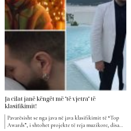
Ja cilat janë këngët më "të vjetra" të
klasifikimit!
Pavarësisht se nga java në java klasifikimit të “Top
Awards”, i shtohet projekte të reja muzikore, disa