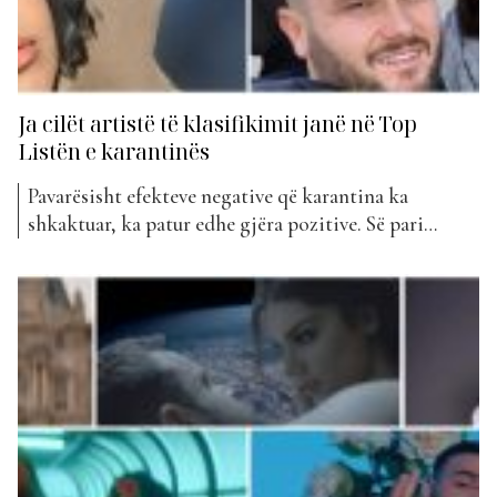
Ja cilët artistë të klasifikimit janë në Top
Listën e karantinës
Pavarësisht efekteve negative që karantina ka
shkaktuar, ka patur edhe gjëra pozitive. Së pari
thuajse të gjithë po kalojnë disa ditë të
mrekullueshme pranë familjarëve të tyre dhe së dyti
artistët kanë vendosur të zbulojnë më shumë rreth
jetës së tyre familjare por edhe të gjenden pranë
fansave të tyre...