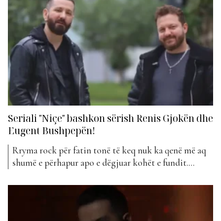
Seriali "Niçe" bashkon sërish Renis Gjokën dhe
Eugent Bushpepën!
Rryma rock për fatin tonë të keq nuk ka qenë më aq
shumë e përhapur apo e dëgjuar kohët e fundit.
Madje, gjatë viteve të fundit, ka pasur një rritje të
projekteve muzikore pak më komerciale. Megjithatë,
patjetër që kemi dhe përjashtime. Një këngë rock i
bashkohet kësaj jave klasifikimit...