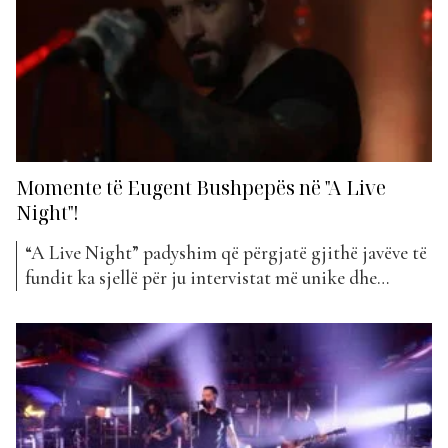
Momente të Eugent Bushpepës në "A Live
Night"!
“A Live Night” padyshim që përgjatë gjithë javëve të
fundit ka sjellë për ju intervistat më unike dhe
muzikën live më të mirë nga artistët më në zë dhe të
talentuar të showbiz-it tonë. Këtë të shtunë, Eugent
Bushpepa ka rrëfyer gjithë jetën e tij, duke nisur nga
fëmijëria, sakrificat...