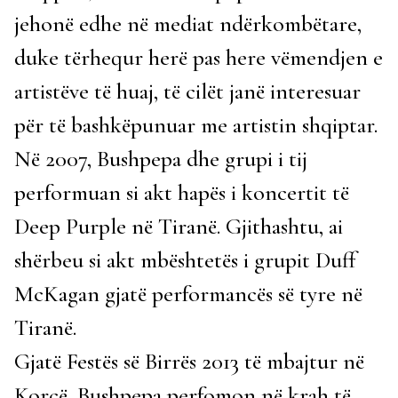
jehonë edhe në mediat ndërkombëtare,
duke tërhequr herë pas here vëmendjen e
artistëve të huaj, të cilët janë interesuar
për të bashkëpunuar me artistin shqiptar.
Në 2007, Bushpepa dhe grupi i tij
performuan si akt hapës i koncertit të
Deep Purple në Tiranë. Gjithashtu, ai
shërbeu si akt mbështetës i grupit Duff
McKagan gjatë performancës së tyre në
Tiranë.
Gjatë Festës së Birrës 2013 të mbajtur në
Korçë, Bushpepa perfomon në krah të