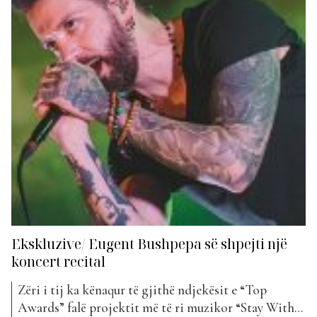
Ekskluzive/ Eugent Bushpepa së shpejti një
koncert recital
Zëri i tij ka kënaqur të gjithë ndjekësit e “Top
Awards” falë projektit më të ri muzikor “Stay With