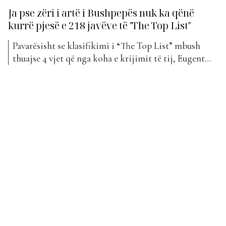
Ja pse zëri i artë i Bushpepës nuk ka qënë
kurrë pjesë e 218 javëve të "The Top List"
Pavarësisht se klasifikimi i “The Top List” mbush
thuajse 4 vjet që nga koha e krijimit të tij, Eugent
Bushpepa, një prej artistëve më vokalin më të
mrekullueshëm, nuk ka qënë asnjëherë pjesë e tij.
Artisti, i cili dallohet për performancat e tij “live” të
fuqishme, ka bërë debutimin e...