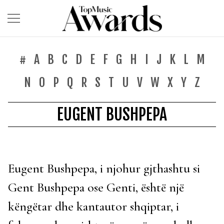
#
A
B
C
D
E
F
G
H
I
J
K
L
M
N
O
P
Q
R
S
T
U
V
W
X
Y
Z
EUGENT BUSHPEPA
Eugent Bushpepa, i njohur gjthashtu si
Gent Bushpepa ose Genti, është një
këngëtar dhe kantautor shqiptar, i