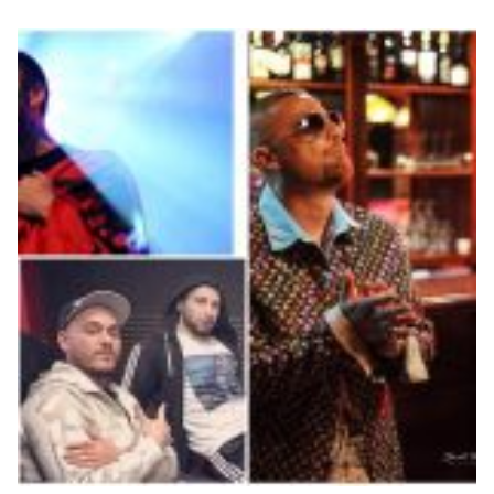
këngë ia kanë dalë ta përballojnë konkurrencën, duke
qëndruar për një kohë të gjatë në listë. Po cilat janë
këngët më “jetëgjatë” në klasifikimin e “The Top
List”? Kënga që mban titullin si...