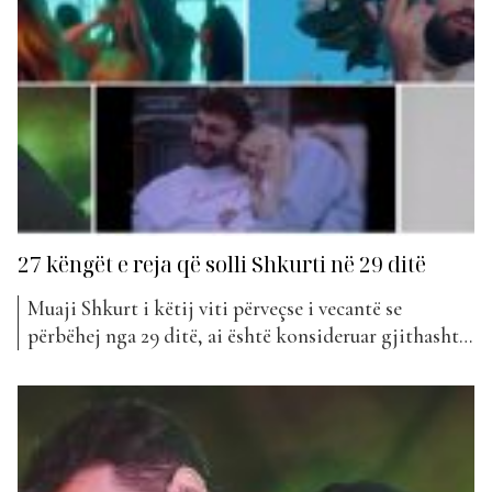
27 këngët e reja që solli Shkurti në 29 ditë
Muaji Shkurt i këtij viti përveçse i vecantë se
përbëhej nga 29 ditë, ai është konsideruar gjithashtu
special për publikimet e shumta muzikore që ka
patur. Duket se fakti që është muaji i dashurisë,
artistët vihen në lëvizje duke publikuar projekte
muzikore, të cilat i dedikohet dashurisë por edhe
tradhëtarëve....