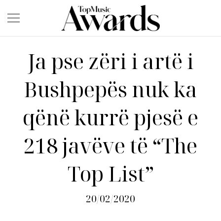
Ja pse zëri i artë i
Bushpepës nuk ka
qënë kurrë pjesë e
218 javëve të “The
Top List”
20/02/2020