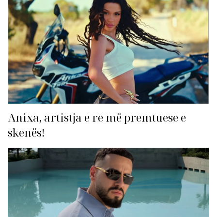
Anixa, artistja e re më premtuese e
skenës!