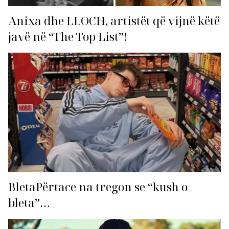
Anixa dhe LLOCH, artistët që vijnë këtë
javë në “The Top List”!
BletaPërtace na tregon se “kush o
bleta”…