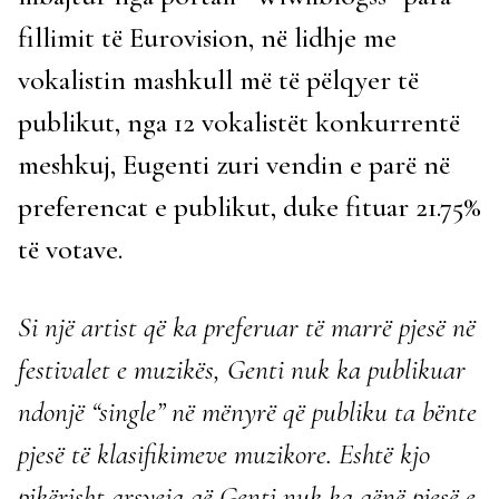
fillimit të Eurovision, në lidhje me
vokalistin mashkull më të pëlqyer të
publikut, nga 12 vokalistët konkurrentë
meshkuj, Eugenti zuri vendin e parë në
preferencat e publikut, duke fituar 21.75%
të votave.
Si një artist që ka preferuar të marrë pjesë në
festivalet e muzikës, Genti nuk ka publikuar
ndonjë “single” në mënyrë që publiku ta bënte
pjesë të klasifikimeve muzikore. Eshtë kjo
pikërisht arsyeja që Genti nuk ka qënë pjesë e