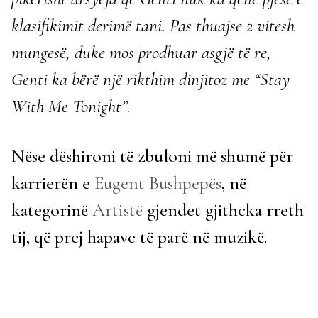
klasifikimit derimë tani. Pas thuajse 2 vitesh
mungesë, duke mos prodhuar asgjë të re,
Genti ka bërë një rikthim dinjitoz me “Stay
With Me Tonight”
.
Nëse dëshironi të zbuloni më shumë për
karrierën e
Eugent Bushpepës
, në
kategorinë
Artistë
gjendet gjithcka rreth
tij, që prej hapave të parë në muzikë.