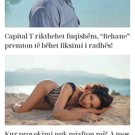
Capital T rikthehet fuqishëm, “Behane”
premton të bëhet fiksimi i radhës!
Kur provokimi nuk mjafton më! A mos