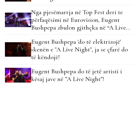
Nga pjesëmarrja në Top Fest deri te
përfaqësimi në Eurovision, Eugent
Bushpepa zbulon gjithçka në “A Live
Night”!
Eugent Bushpepa 'do të elektrizojë'
skenën e "A Live Night", ja se çfarë do
të këndojë!
Eugent Bushpepa do të jetë artisti i
kësaj jave në ”A Live Night”!