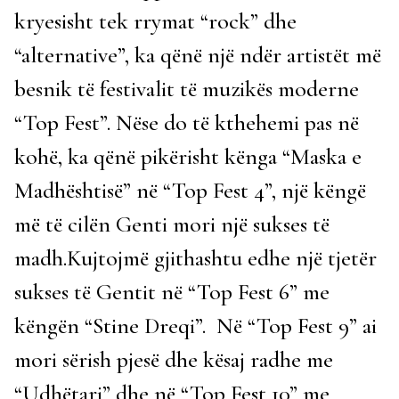
kryesisht tek rrymat “rock” dhe
“alternative”, ka qënë një ndër artistët më
besnik të festivalit të muzikës moderne
“Top Fest”. Nëse do të kthehemi pas në
kohë, ka qënë pikërisht kënga “Maska e
Madhështisë” në “Top Fest 4”, një këngë
më të cilën Genti mori një sukses të
madh.Kujtojmë gjithashtu edhe një tjetër
sukses të Gentit në “Top Fest 6” me
këngën “Stine Dreqi”. Në “Top Fest 9” ai
mori sërish pjesë dhe kësaj radhe me
“Udhëtari” dhe në “Top Fest 10” me