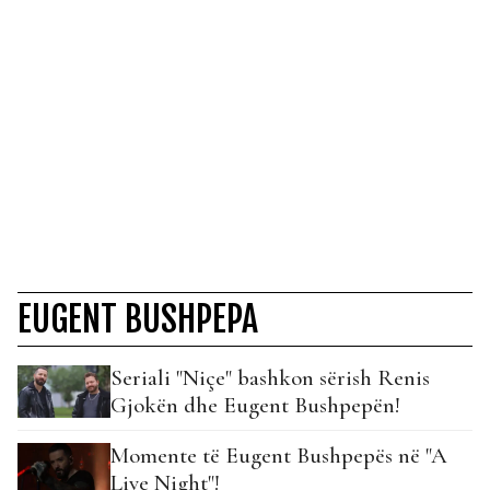
EUGENT BUSHPEPA
Seriali "Niçe" bashkon sërish Renis
Gjokën dhe Eugent Bushpepën!
Momente të Eugent Bushpepës në "A
Live Night"!