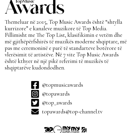
Themeluar në 2015, Top Music Awards është “shtylla
kurrizore” e kanaleve muzikore të Top Media.
Fillimisht me The Top List, klasifikimin e vetëm dhe
më gjithëpërfshirës të muzikës moderne shqiptare, më
pas me ceremoninë e parë të standarteve botërore të
vlerësimit të artistëve. Në 7 vite Top Music Awards
është kthyer në një pikë referimi të muzikës të
shqiptarëve kudondodhen.
@topmusicawards
@topawards
@top_awards
topawards@top-channel.tv