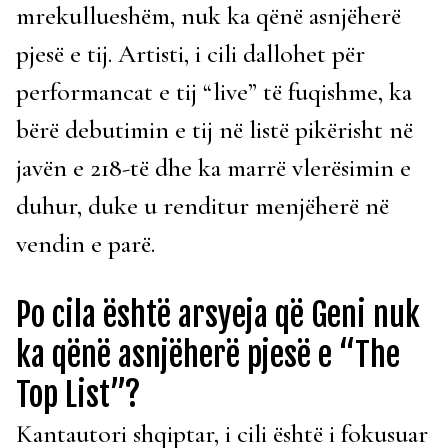
mrekullueshëm, nuk ka qënë asnjëherë
pjesë e tij. Artisti, i cili dallohet për
performancat e tij “live” të fuqishme, ka
bërë debutimin e tij në listë pikërisht në
javën e 218-të dhe ka marrë vlerësimin e
duhur, duke u renditur menjëherë në
vendin e parë.
Po cila është arsyeja që Geni nuk
ka qënë asnjëherë pjesë e “The
Top List”?
Kantautori shqiptar, i cili është i fokusuar