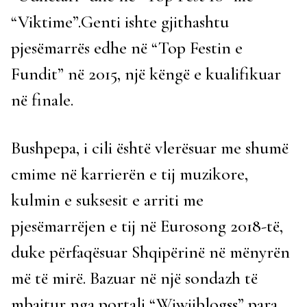
“Viktime”.Genti ishte gjithashtu
pjesëmarrës edhe në “Top Festin e
Fundit” në 2015, një këngë e kualifikuar
në finale.
Bushpepa, i cili është vlerësuar me shumë
cmime në karrierën e tij muzikore,
kulmin e suksesit e arriti me
pjesëmarrëjen e tij në Eurosong 2018-të,
duke përfaqësuar Shqipërinë në mënyrën
më të mirë. Bazuar në një sondazh të
mbajtur nga portali “Wiwiiblogss” para