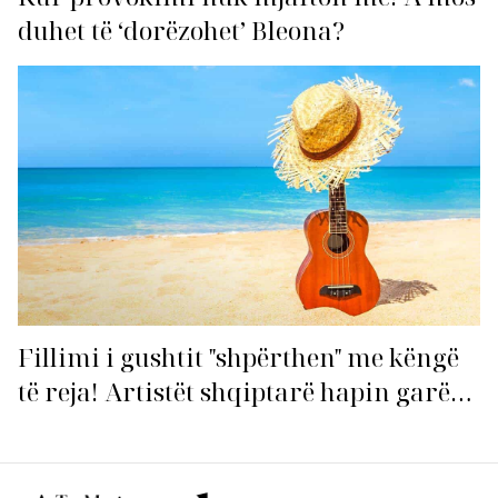
duhet të ‘dorëzohet’ Bleona?
Fillimi i gushtit "shpërthen" me këngë
të reja! Artistët shqiptarë hapin garën
për hitin e verës!