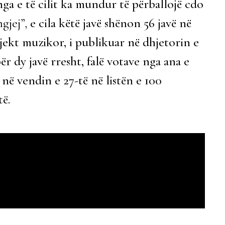
ënga e të cilit ka mundur të përballojë cdo
gjej”,
e cila këtë javë shënon 56 javë në
jekt muzikor, i publikuar në dhjetorin e
ër dy javë rresht, falë votave nga ana e
 në vendin e 27-të në listën e 100
të.