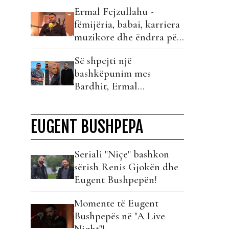
Ermal Fejzullahu -
fëmijëria, babai, karriera
muzikore dhe ëndrra për
bashkimin kombëtar...
Së shpejti një
bashkëpunim mes
Bardhit, Ermal
Fejzullahut dhe Luizit?!
EUGENT BUSHPEPA
Seriali "Niçe" bashkon
sërish Renis Gjokën dhe
Eugent Bushpepën!
Momente të Eugent
Bushpepës në "A Live
Night"!