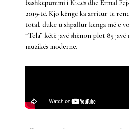
bashkëpunimi i
Kidës dhe Ermal Fej
2019-të. Kjo këngë ka arritur të rend
total, duke u shpallur kënga më e v
“Tela” këtë javë shënon plot 85 javë
muzikës moderne.