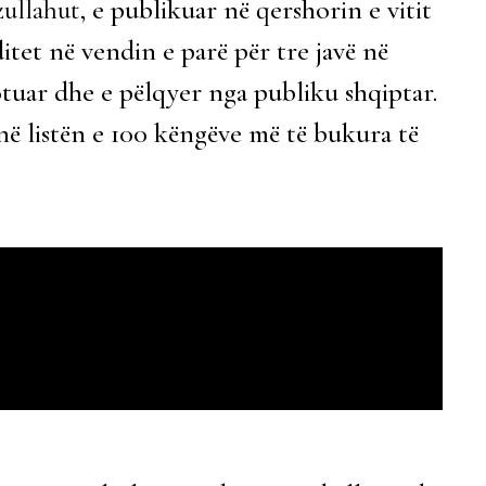
zullahut
, e publikuar në qershorin e vitit
itet në vendin e parë për tre javë në
otuar dhe e pëlqyer nga publiku shqiptar.
 në listën e 100 këngëve më të bukura të