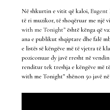
Në shkurtin e vitit që kaloi,
Eugent 
të ri muzikor, të shoqëruar me një vid
with me Tonight”
është kënga që va
ana e publikut shqiptare dhe falë mb
e listës së këngëve më të vjetra të k
poziconuar dy javë rresht në vendin 
renditur tek treshja e këngëve më të 
with me Tonight” shënon 50 javë në 