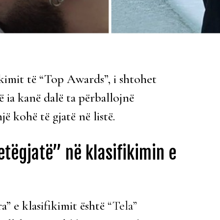
fikimit të “Top Awards”, i shtohet
ë ia kanë dalë ta përballojnë
 kohë të gjatë në listë.
etëgjatë” në klasifikimin e
a” e klasifikimit është
“Tela”