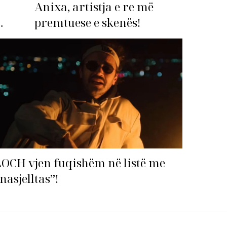
Anixa, artistja e re më
premtuese e skenës!
imi i
OCH vjen fuqishëm në listë me
nasjelltas”!