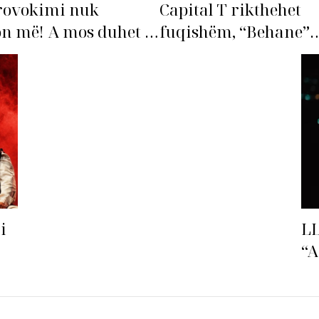
rovokimi nuk
Capital T rikthehet
n më! A mos duhet të
fuqishëm, “Behane”
ohet’ Bleona?
premton të bëhet fiks
radhës!
i
LL
“A