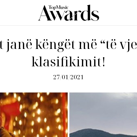
at janë këngët më “të vje
klasifikimit!
27/01/2021