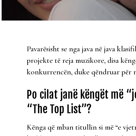
Pavarësisht se nga java në java klasi
projekte të reja muzikore, disa këng
konkurrencën, duke qëndruar për një
Po cilat janë këngët më “j
“The Top List”?
Kënga që mban titullin si më “e vjetr