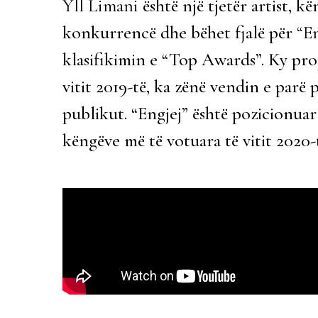
Yll Limani
është një tjetër artist, k
konkurrencë dhe bëhet fjalë për
“En
klasifikimin e “Top Awards”. Ky pro
vitit 2019-të, ka zënë vendin e parë p
publikut. “Engjej” është pozicionuar
këngëve më të votuara të vitit 2020-