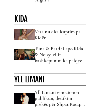
KIDA
Vera nuk ka kuptim pa
Kidën…
Tuna & Bardhi apo Kida
& Noizy, cilin
bashkëpunim ka pëlqyer
më shumë publiku?!
YLL LIMANI
Yll Limani emocionon
publikun, dedikim
prekës për Shpat Kasapin