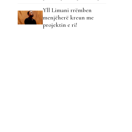
para mijëra fansave në
Yll Limani rrëmben
Shkup!
menjëherë kreun me
projektin e ri!