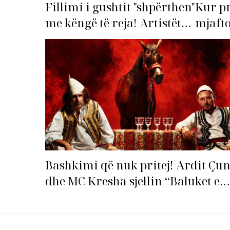
Fillimi i gushtit "shpërthen"
Kur p
me këngë të reja! Artistët
mjafto
shqiptarë hapin garën për
‘dorëz
hitin e verës!
Bashkimi që nuk pritej! Ardit Çun
dhe MC Kresha sjellin “Baluket e
Ballit” dhe ndezin rrjetin!