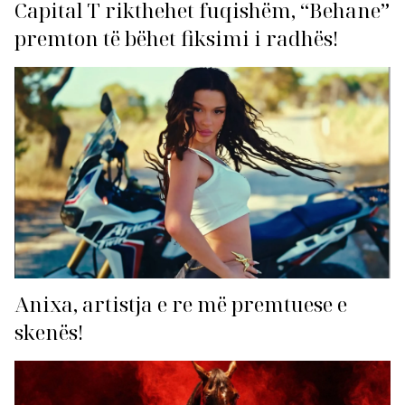
Capital T rikthehet fuqishëm, “Behane”
premton të bëhet fiksimi i radhës!
Anixa, artistja e re më premtuese e
skenës!