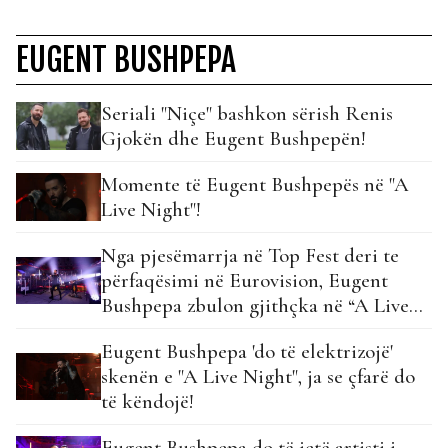
EUGENT BUSHPEPA
Seriali "Niçe" bashkon sërish Renis
Gjokën dhe Eugent Bushpepën!
Momente të Eugent Bushpepës në "A
Live Night"!
Nga pjesëmarrja në Top Fest deri te
përfaqësimi në Eurovision, Eugent
Bushpepa zbulon gjithçka në “A Live
Night”!
Eugent Bushpepa 'do të elektrizojë'
skenën e "A Live Night", ja se çfarë do
të këndojë!
Eugent Bushpepa do të jetë artisti i