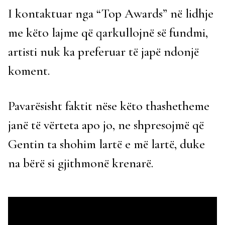
I kontaktuar nga “Top Awards” në lidhje
me këto lajme që qarkullojnë së fundmi,
artisti nuk ka preferuar të japë ndonjë
koment.
Pavarësisht faktit nëse këto thashetheme
janë të vërteta apo jo, ne shpresojmë që
Gentin ta shohim lartë e më lartë, duke
na bërë si gjithmonë krenarë.