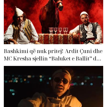
Bashkimi që nuk pritej! Ardit Çuni dhe
MC Kresha sjellin “Baluket e Ballit” dhe
ndezin rrjetin!