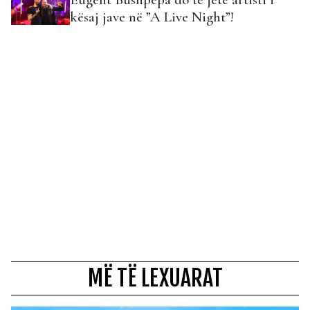
kësaj jave në ”A Live Night”!
MË TË LEXUARAT