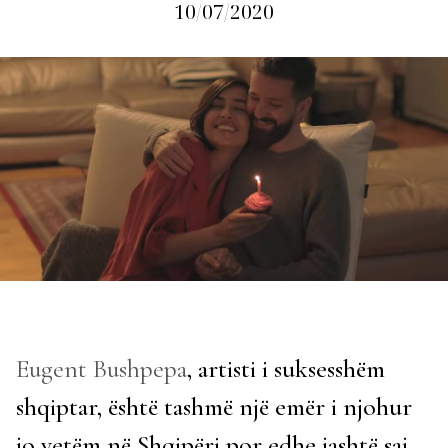
10/07/2020
Eugent Bushpepa
, artisti i suksesshëm
shqiptar, është tashmë një emër i njohur
jo vetëm në Shqipëri por edhe jashtë saj.