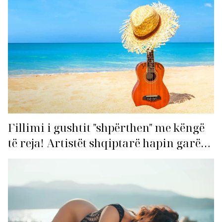
Fillimi i gushtit "shpërthen" me këngë
të reja! Artistët shqiptarë hapin garën
për hitin e verës!