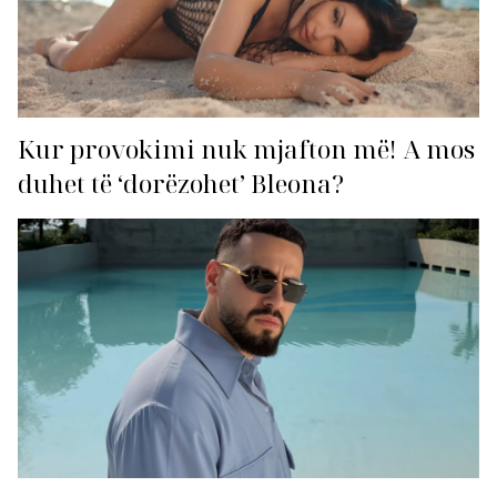
Kur provokimi nuk mjafton më! A mos
duhet të ‘dorëzohet’ Bleona?