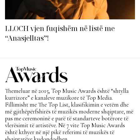
LLOCH vjen fuqishëm në listë me
“Anasjelltas”!
Themeluar në 2015, Top Music Awards është “shtylla
kurrizore” e kanaleve muzikore të Top Media.
Fillimisht me The Top List, klasifikimin e vetëm dhe
më gjithëpërfshirës të muzikës moderne shqiptare, më
pas me ceremoninë e parë të standarteve botërore të
vlerësimit të artistëve. Në 7 vite Top Music Awards
është kthyer në një pikë referimi të muzikës të
shqiptarëve kudondodhen.