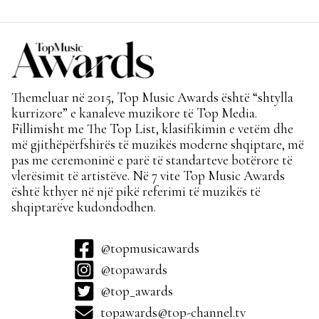
Themeluar në 2015, Top Music Awards është “shtylla
kurrizore” e kanaleve muzikore të Top Media.
Fillimisht me The Top List, klasifikimin e vetëm dhe
më gjithëpërfshirës të muzikës moderne shqiptare, më
pas me ceremoninë e parë të standarteve botërore të
vlerësimit të artistëve. Në 7 vite Top Music Awards
është kthyer në një pikë referimi të muzikës të
shqiptarëve kudondodhen.
@topmusicawards
@topawards
@top_awards
topawards@top-channel.tv