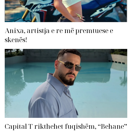
Anixa, artistja e re më premtuese e
skenës!
Capital T rikthehet fuqishëm, “Behane”