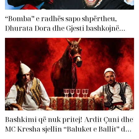
“Bomba” e radhës sapo shpërtheu,
Dhurata Dora dhe Gjesti bashkojnë
fuqitë me “Gasolina”!
Bashkimi që nuk pritej! Ardit Çuni dhe
MC Kresha sjellin “Baluket e Ballit” dhe
ndezin rrjetin!