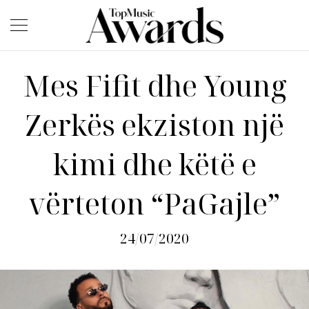
Mes Fifit dhe Young
Zerkës ekziston një
kimi dhe këtë e
vërteton “PaGajle”
24/07/2020