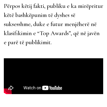
Përpos këtij fakti, publiku e ka mirëpritur
këtë bashkëpunim të dyshes së
suksesshme, duke e futur menjëherë në
klasifikimin e “Top Awards”, që në javën
e parë të publikimit.