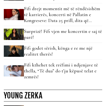
Fifi drejt momentit më të rëndësishëm
të karrierës, koncerti në Pallatin e
Kongreseve: Data 25 prill, dita që
rilinda…
Surprizë! Fifi vjen me koncertin e saj të
parë!
Fifi godet sërish, kënga e re me një
realitet therës!
Fifi kthehet tek rrëfimi i ndjenjave të
thella, “Të dua” do t’ju këpusë telat e
zemrës!
YOUNG ZERKA