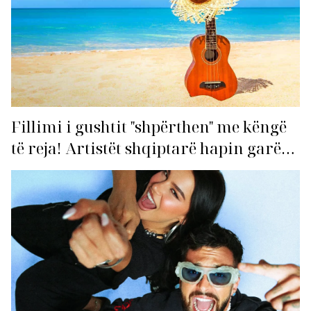
Fillimi i gushtit "shpërthen" me këngë
të reja! Artistët shqiptarë hapin garën
për hitin e verës!