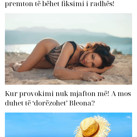
premton të bëhet fiksimi i radhës!
Kur provokimi nuk mjafton më! A mos
duhet të ‘dorëzohet’ Bleona?