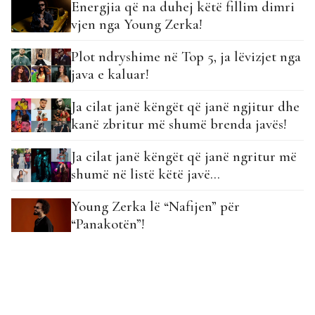
Energjia që na duhej këtë fillim dimri
vjen nga Young Zerka!
Plot ndryshime në Top 5, ja lëvizjet nga
java e kaluar!
Ja cilat janë këngët që janë ngjitur dhe
kanë zbritur më shumë brenda javës!
Ja cilat janë këngët që janë ngritur më
shumë në listë këtë javë…
Young Zerka lë “Nafijen” për
“Panakotën”!