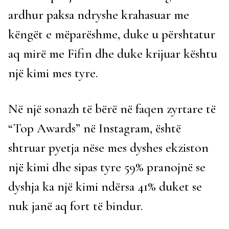
ardhur paksa ndryshe krahasuar me
këngët e mëparëshme, duke u përshtatur
aq mirë me Fifin dhe duke krijuar kështu
një kimi mes tyre.
Në një sonazh të bërë në faqen zyrtare të
“Top Awards” në Instagram, është
shtruar pyetja nëse mes dyshes ekziston
një kimi dhe sipas tyre 59% pranojnë se
dyshja ka një kimi ndërsa 41% duket se
nuk janë aq fort të bindur.