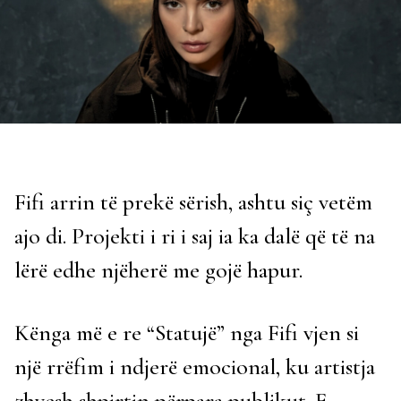
Fifi arrin të prekë sërish, ashtu siç vetëm
ajo di. Projekti i ri i saj ia ka dalë që të na
lërë edhe njëherë me gojë hapur.
Kënga më e re “Statujë” nga Fifi vjen si
një rrëfim i ndjerë emocional, ku artistja
zhvesh shpirtin përpara publikut. E