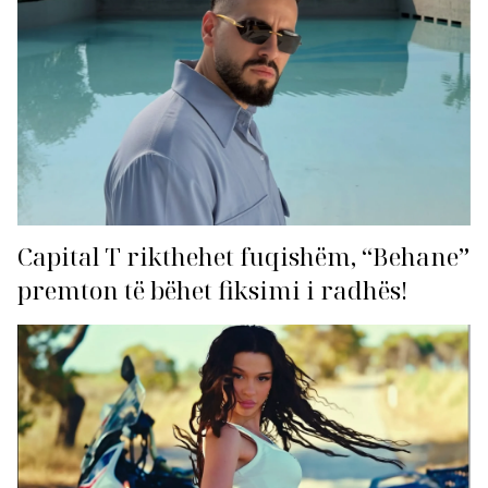
Capital T rikthehet fuqishëm, “Behane”
premton të bëhet fiksimi i radhës!