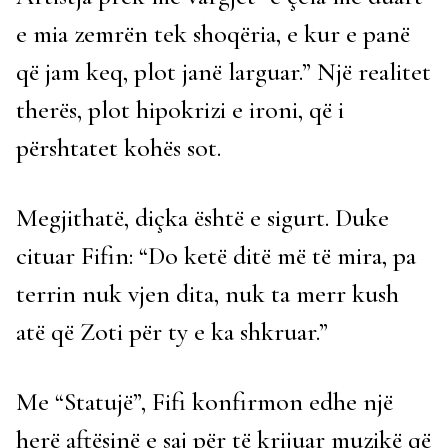
e mia zemrën tek shoqëria, e kur e panë
që jam keq, plot janë larguar.” Një realitet
therës, plot hipokrizi e ironi, që i
përshtatet kohës sot.
Megjithatë, diçka është e sigurt. Duke
cituar Fifin: “Do ketë ditë më të mira, pa
terrin nuk vjen dita, nuk ta merr kush
atë që Zoti për ty e ka shkruar.”
Me “Statujë”, Fifi konfirmon edhe një
herë aftësinë e saj për të krijuar muzikë që