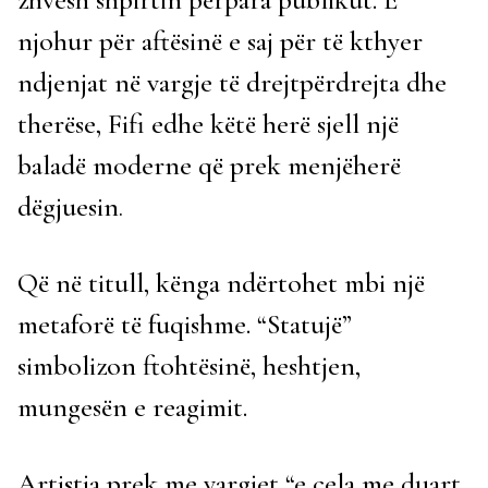
njohur për aftësinë e saj për të kthyer
ndjenjat në vargje të drejtpërdrejta dhe
therëse, Fifi edhe këtë herë sjell një
baladë moderne që prek menjëherë
dëgjuesin
.
Që në titull, kënga ndërtohet mbi një
metaforë të fuqishme. “Statujë”
simbolizon ftohtësinë, heshtjen,
mungesën e reagimit.
Artistja prek me vargjet “e çela me duart