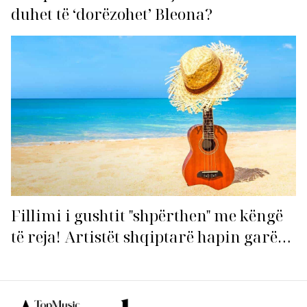
duhet të ‘dorëzohet’ Bleona?
Fillimi i gushtit "shpërthen" me këngë
të reja! Artistët shqiptarë hapin garën
për hitin e verës!