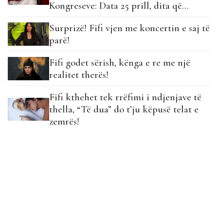
Kongreseve: Data 25 prill, dita që
rilinda…
Surprizë! Fifi vjen me koncertin e saj të
parë!
Fifi godet sërish, kënga e re me një
realitet therës!
Fifi kthehet tek rrëfimi i ndjenjave të
thella, “Të dua” do t’ju këpusë telat e
zemrës!