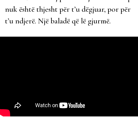
nuk është thjesht për t’u dëgjuar, por për
t’u ndjerë. Një baladë që lë gjurmë.