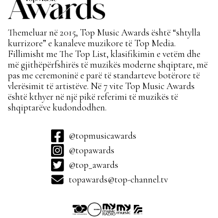
Themeluar në 2015, Top Music Awards është “shtylla
kurrizore” e kanaleve muzikore të Top Media.
Fillimisht me The Top List, klasifikimin e vetëm dhe
më gjithëpërfshirës të muzikës moderne shqiptare, më
pas me ceremoninë e parë të standarteve botërore të
vlerësimit të artistëve. Në 7 vite Top Music Awards
është kthyer në një pikë referimi të muzikës të
shqiptarëve kudondodhen.
@topmusicawards
@topawards
@top_awards
topawards@top-channel.tv