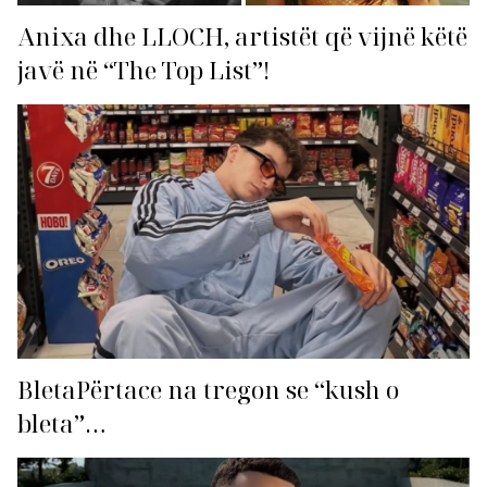
Anixa dhe LLOCH, artistët që vijnë këtë
javë në “The Top List”!
BletaPërtace na tregon se “kush o
bleta”…