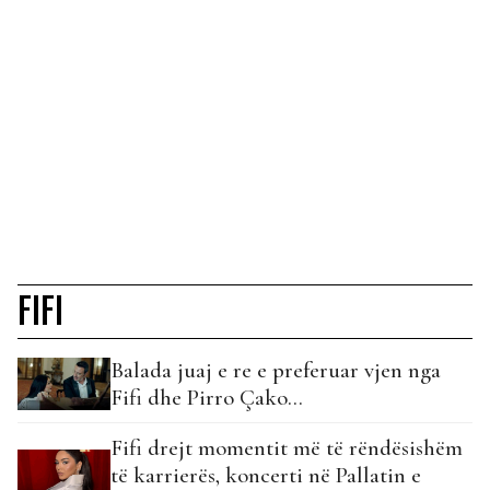
FIFI
Balada juaj e re e preferuar vjen nga
Fifi dhe Pirro Çako…
Fifi drejt momentit më të rëndësishëm
të karrierës, koncerti në Pallatin e