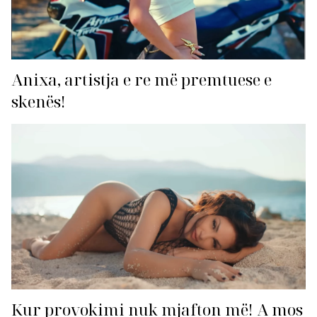
Anixa, artistja e re më premtuese e
skenës!
Kur provokimi nuk mjafton më! A mos