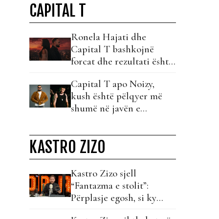
CAPITAL T
Ronela Hajati dhe
Capital T bashkojnë
forcat dhe rezultati është
një hit!
Capital T apo Noizy,
kush është pëlqyer më
shumë në javën e
debutimit?!
KASTRO ZIZO
Kastro Zizo sjell
“Fantazma e stolit”:
Përplasje egosh, si ky
material unë bëj…