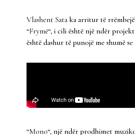
Vlashent Sata
ka arritur të rrëmbejë
“
Frymë
“, i cili është një ndër projekt
është dashur të punojë me shumë se 
“
Mono
“, një ndër prodhimet muziko