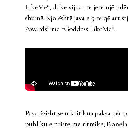
LikeMe
“, duke vijuar të jetë një n
shumë. Kjo është java e 5-të që artist
Awards” me “Goddess LikeMe”.
Pavarësisht se u kritikua paksa për pr
publiku e priste me ritmike,
Ronela 