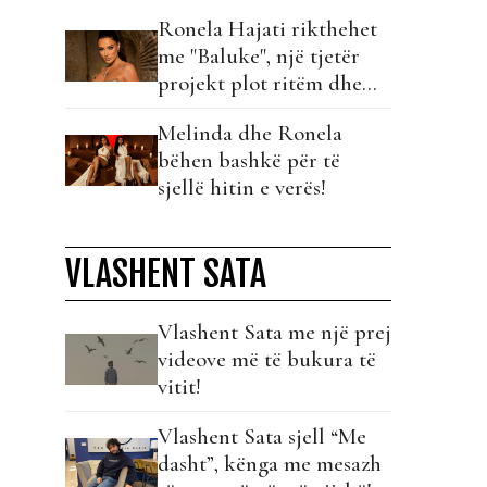
Ronela Hajati rikthehet
me "Baluke", një tjetër
projekt plot ritëm dhe
personalitet!
Melinda dhe Ronela
bëhen bashkë për të
sjellë hitin e verës!
VLASHENT SATA
Vlashent Sata me një prej
videove më të bukura të
vitit!
Vlashent Sata sjell “Me
dasht”, kënga me mesazh