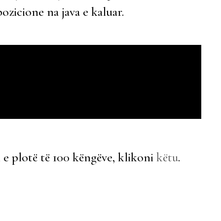
ozicione na java e kaluar.
n e plotë të 100 këngëve, klikoni
këtu
.