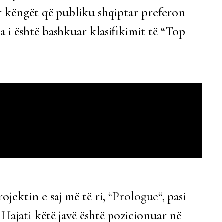
dër këngët që publiku shqiptar preferon
ja i është bashkuar klasifikimit të “Top
ojektin e saj më të ri, “
Prologue
“, pasi
Hajati
këtë javë është pozicionuar në