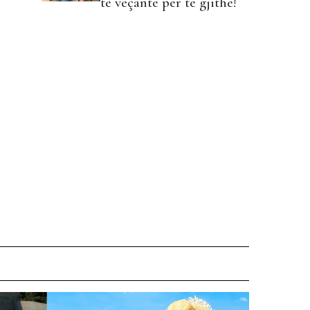
të veçantë për të gjithë!