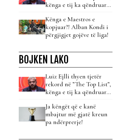
kënga e tij ka qëndruar
më gjatë në krye për 10
Kënga e Maestros e
javë rresht!
kopjuar?! Alban Kondi i
përgjigjet gojëve të liga!
BOJKEN LAKO
Luiz Ejlli thyen tjetër
rekord në ”The Top List”,
kënga e tij ka qëndruar
më gjatë në krye për 10
Ja këngët që e kanë
javë rresht!
mbajtur më gjatë kreun
pa ndërprerje!