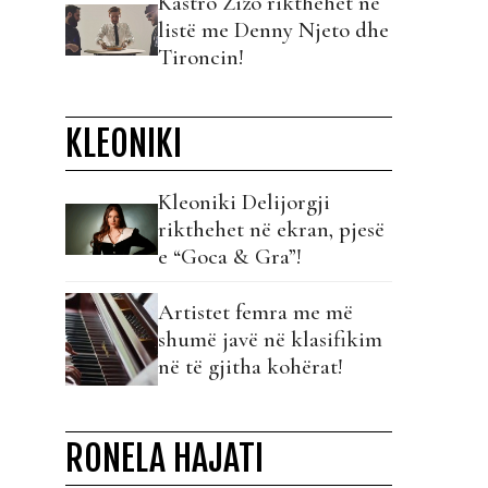
Kastro Zizo rikthehet në
listë me Denny Njeto dhe
Tironcin!
KLEONIKI
Kleoniki Delijorgji
rikthehet në ekran, pjesë
e “Goca & Gra”!
Artistet femra me më
shumë javë në klasifikim
në të gjitha kohërat!
RONELA HAJATI