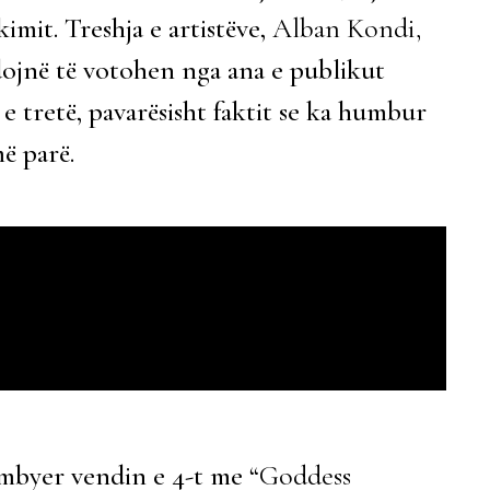
kimit. Treshja e artistëve,
Alban Kondi,
ojnë të votohen nga ana e publikut
e tretë, pavarësisht faktit se ka humbur
ë parë.
mbyer vendin e 4-t me “
Goddess