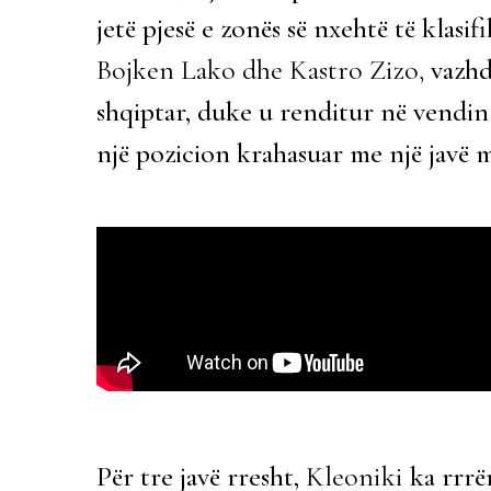
jetë pjesë e zonës së nxehtë të klasifi
Bojken Lako dhe Kastro Zizo,
vazhd
shqiptar, duke u renditur në vendin 
një pozicion krahasuar me një javë m
Për tre javë rresht,
Kleoniki
ka rrrë