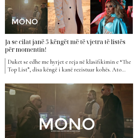
Ja se cilat janë 5 këngët më të vjetra të listës
për momentin!
Duket se edhe me hyrjet e reja në klasifikimin e “The
Top List”, disa këngë i kanë rezistuar kohës. Ato
vazhdojnë dhe janë ende pjesë e renditjes së 100
këngëve më të mira shqiptare, të paktën tani për
tani. Por për cilat projekte po flasim? Kënga e Encës,
“Nashta” duket...