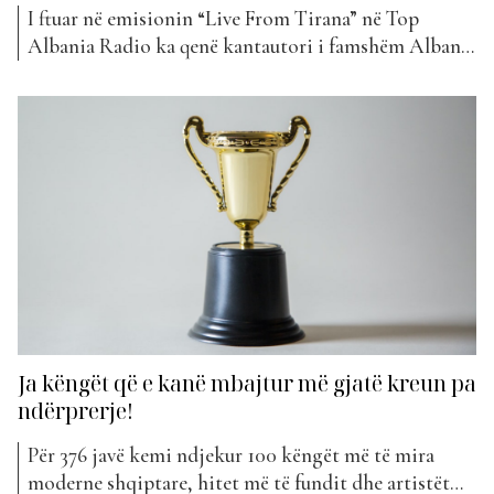
I ftuar në emisionin “Live From Tirana” në Top
Albania Radio ka qenë kantautori i famshëm Alban
Kondi, një artist i cili ka prodhuar mjaft projekte të
arrira muzikore për tregun shqiptar. Ai ka folur rreth
realizimeve të tij më të fundit, ku mund të
përmendim këngën “Ta Dije” të Armaldo
Kllogjerit...
Ja këngët që e kanë mbajtur më gjatë kreun pa
ndërprerje!
Për 376 javë kemi ndjekur 100 këngët më të mira
moderne shqiptare, hitet më të fundit dhe artistët