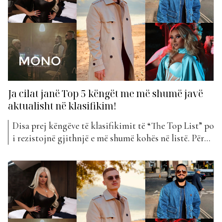
Ja cilat janë Top 5 këngët me më shumë javë
aktualisht në klasifikim!
Disa prej këngëve të klasifikimit të “The Top List” po
i rezistojnë gjithnjë e më shumë kohës në listë. Për
cilat këngë e kemi fjalën pikërisht me këtë?
Zbulojini ato… Mono – Bojken Lako, Kastro Zizo,
Alban Kondi Mesa duket kjo këngë sa vjen e po
pëlqehet akoma e më...