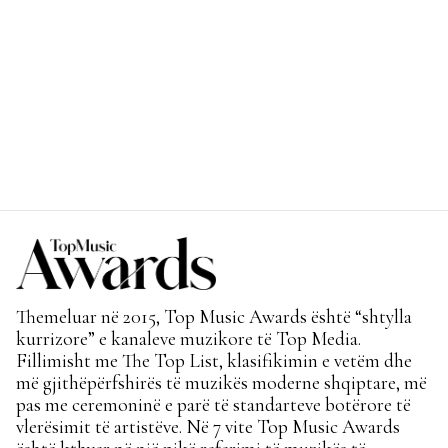
Themeluar në 2015, Top Music Awards është “shtylla
kurrizore” e kanaleve muzikore të Top Media.
Fillimisht me The Top List, klasifikimin e vetëm dhe
më gjithëpërfshirës të muzikës moderne shqiptare, më
pas me ceremoninë e parë të standarteve botërore të
vlerësimit të artistëve. Në 7 vite Top Music Awards