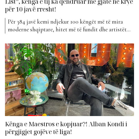
List”, kënga e tij ka qëndruar më gjatë në krye
për 10 javë rresht!
Për 384 javë kemi ndjekur 100 këngët më të mira
moderne shqiptare, hitet më të fundit dhe artistët
më në zë. Prej kaq javësh “Top Awards”, përmes “The
Top List” ka shpallur klasifikimin e këngëve më të
bukura të muzikës shqiptare, ku publiku falë votave
të tij tregon se cilat...
Kënga e Maestros e kopjuar?! Alban Kondi i
përgjigjet gojëve të liga!