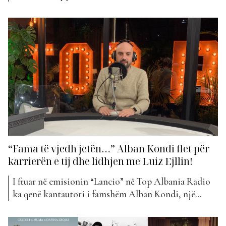
më në zë. Prej kaq javësh “Top Awards”, përmes “The
Top List” ka shpallur klasifikimin e këngëve më të
bukura të muzikës shqiptare, ku publiku falë votave
të tij tregon se cilat...
“Fama të vjedh jetën…” Alban Kondi flet për
karrierën e tij dhe lidhjen me Luiz Ejllin!
I ftuar në emisionin “Lancio” në Top Albania Radio
ka qenë kantautori i famshëm Alban Kondi, një
artist që ka prodhuar mjaft projekte të arrira
muzikore për tregun shqiptar. Dalja e tij e fundit