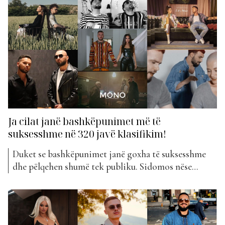
skenike ka qenë së bashku me artisten Lore, të cilën
ai edhe e menaxhon. Ndër të...
Ja cilat janë bashkëpunimet më të
suksesshme në 320 javë klasifikim!
Duket se bashkëpunimet janë goxha të suksesshme
dhe pëlqehen shumë tek publiku. Sidomos nëse
hedhim një vështrim në klasifikimin e “The Top List”
gjatë këtyre 320 javëve, do të vëmë re se vërtet disa
artistë duke bashkuar forcat së bashku, kanë sjellë
hite të papërsëritshme. Por cilat kanë qenë disa...