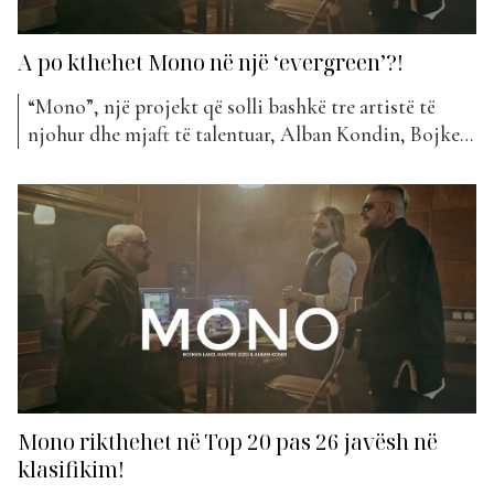
A po kthehet Mono në një ‘evergreen’?!
“Mono”, një projekt që solli bashkë tre artistë të
njohur dhe mjaft të talentuar, Alban Kondin, Bojken
Lako dhe Kastro Zizo, këtë javë është pozicionuar në
Top 10 pas 30 javësh si pjesë e klasifikimit të “The
Top List”. “Mono” këtë javë është rritur me 9
pozicione nga java e...
Mono rikthehet në Top 20 pas 26 javësh në
klasifikim!