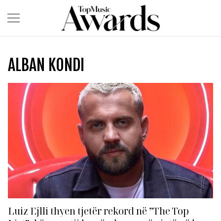
ALBAN KONDI
Luiz Ejlli thyen tjetër rekord në ”The Top