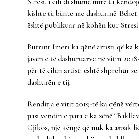
Stresi,
i cili di shumë mirë t’i këndoj
kishte të bënte me dashurinë. Bëhet 
është publikuar në kohën kur Stresi
Butrint Imeri
ka qënë artisti që ka k
javën e të dashuruarve në vitin
2018
për të cilën artisti është shprehur se
dashurën e tij.
Renditja e vitit
2019-të
ka qënë vërte
pasi vendin e para e ka zënë
“Bakllav
Gjikos
, një këngë që nuk ka aspak li