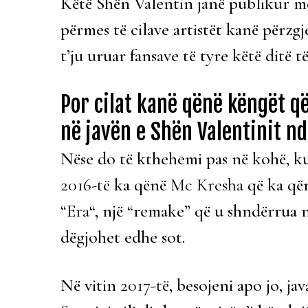
Këtë Shën Valentin janë publikur m
përmes të cilave artistët kanë përzg
t’ju uruar fansave të tyre këtë ditë t
Por cilat kanë qënë këngët q
në javën e Shën Valentinit nd
Nëse do të kthehemi pas në kohë, ku
2016-të
ka qënë
Mc Kresha
që ka që
“Era
“, një “remake” që u shndërrua n
dëgjohet edhe sot.
Në vitin
2017-të
, besojeni apo jo, ja