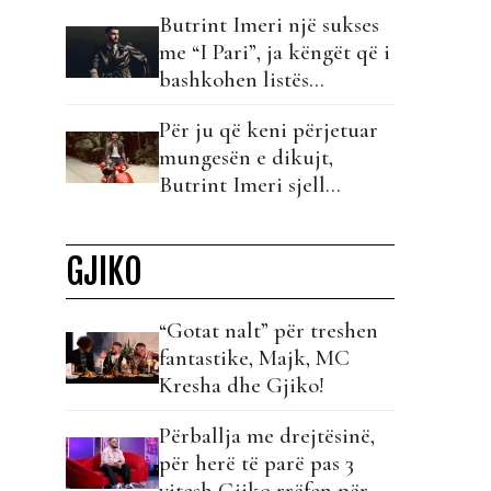
Butrint Imeri një sukses
me “I Pari”, ja këngët që i
bashkohen listës…
Për ju që keni përjetuar
mungesën e dikujt,
Butrint Imeri sjell
kolonën zanore të
kujtimeve tuaja!
GJIKO
“Gotat nalt” për treshen
fantastike, Majk, MC
Kresha dhe Gjiko!
Përballja me drejtësinë,
për herë të parë pas 3
vitesh Gjiko rrëfen për