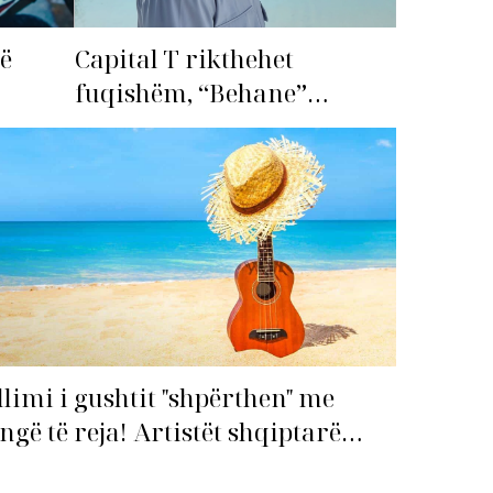
më
Capital T rikthehet
fuqishëm, “Behane”
premton të bëhet fiksimi i
radhës!
llimi i gushtit "shpërthen" me
ngë të reja! Artistët shqiptarë
pin garën për hitin e verës!