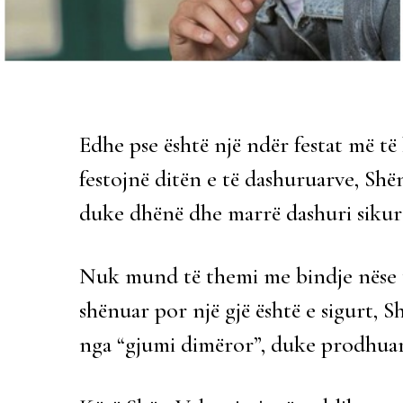
Edhe pse është një ndër festat më të
festojnë ditën e të dashuruarve, Shë
duke dhënë dhe marrë dashuri sikur
Nuk mund të themi me bindje nëse të 
shënuar por një gjë është e sigurt, Sh
nga “gjumi dimëror”, duke prodhuar