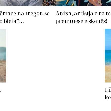
ërtace na tregon se
Anixa, artistja e re 
o bleta”…
premtuese e skenës!
Fi
A
kë
ha