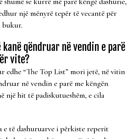
ë shumë se kurrë më parë këngë dashurie,
jedhur një mënyrë tepër të vecantë për
ë bukur.
ë kanë qëndruar në vendin e parë
ër vite?
r edhe “The Top List” mori jetë, në vitin
ndruar në vendin e parë me këngën
ë një hit të padiskutueshëm, e cila
va e të dashuruarve i përkiste reperit