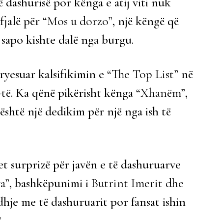
ë dashurisë por kënga e atij viti nuk
fjalë për
“Mos u dorzo”
, një këngë që
 sapo kishte dalë nga burgu.
ryesuar kalsifikimin e “
The Top List”
në
-të
. Ka qënë pikërisht kënga “
Xhanëm”
,
 është një dedikim për një nga ish të
t surprizë për javën e të dashuruarve
a”
, bashkëpunimi i
Butrint Imerit dhe
dhje me të dashuruarit por fansat ishin