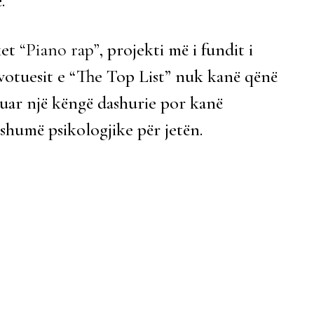
.
ket
“Piano rap”
, projekti më i fundit i
, votuesit e “The Top List” nuk kanë qënë
uar një këngë dashurie por kanë
shumë psikologjike për jetën.