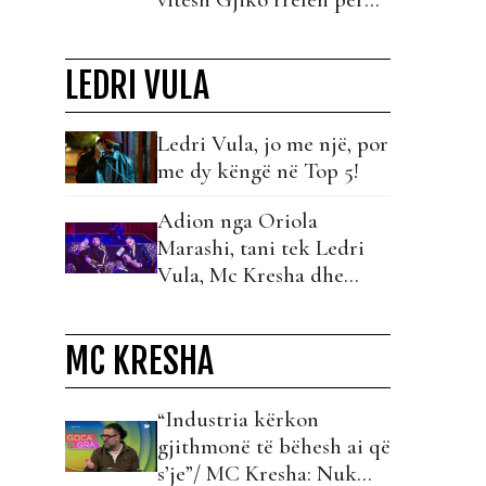
gjyqin e akuzat për
abuzim!
LEDRI VULA
Ledri Vula, jo me një, por
me dy këngë në Top 5!
Adion nga Oriola
Marashi, tani tek Ledri
Vula, Mc Kresha dhe
Lumi B!
MC KRESHA
“Industria kërkon
gjithmonë të bëhesh ai që
s’je”/ MC Kresha: Nuk