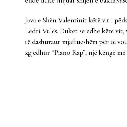
ende duke shijuar shijen e bakllavasë
Java e Shën Valentinit këtë vit i për
Ledri Vulës
. Duket se edhe këtë vit
të dashuraur mjaftueshëm për të vot
zgjedhur “Piano Rap”, një këngë më 