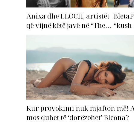
Anixa dhe LLOCH, artistët
BletaP
që vijnë këtë javë në “The
“kush 
Top List”!
Kur provokimi nuk mjafton më! 
mos duhet të ‘dorëzohet’ Bleona?