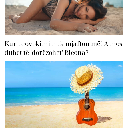
Kur provokimi nuk mjafton më! A mos
duhet të ‘dorëzohet’ Bleona?