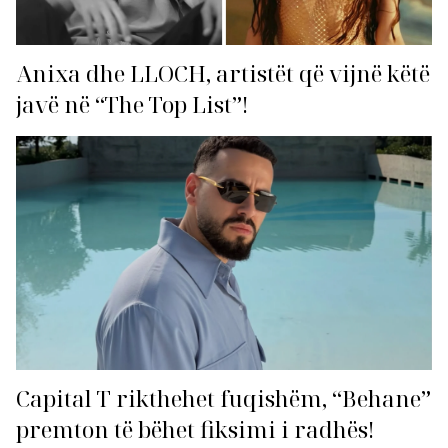
Anixa dhe LLOCH, artistët që vijnë këtë
javë në “The Top List”!
Capital T rikthehet fuqishëm, “Behane”
premton të bëhet fiksimi i radhës!