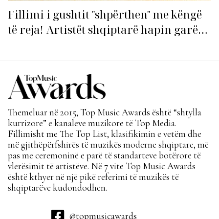
Fillimi i gushtit "shpërthen" me këngë
të reja! Artistët shqiptarë hapin garën
për hitin e verës!
Themeluar në 2015, Top Music Awards është “shtylla
kurrizore” e kanaleve muzikore të Top Media.
Fillimisht me The Top List, klasifikimin e vetëm dhe
më gjithëpërfshirës të muzikës moderne shqiptare, më
pas me ceremoninë e parë të standarteve botërore të
vlerësimit të artistëve. Në 7 vite Top Music Awards
është kthyer në një pikë referimi të muzikës të
shqiptarëve kudondodhen.
@topmusicawards