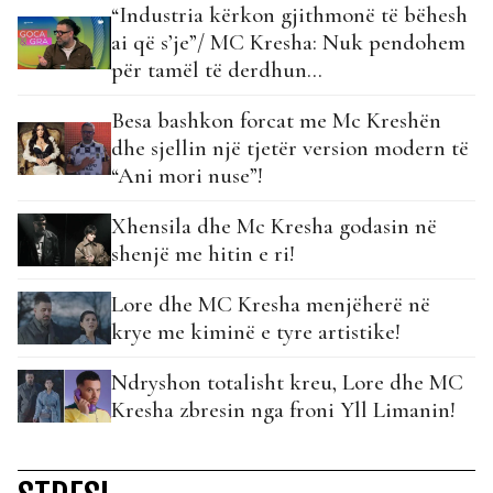
“Industria kërkon gjithmonë të bëhesh
ai që s’je”/ MC Kresha: Nuk pendohem
për tamël të derdhun…
Besa bashkon forcat me Mc Kreshën
dhe sjellin një tjetër version modern të
“Ani mori nuse”!
Xhensila dhe Mc Kresha godasin në
shenjë me hitin e ri!
Lore dhe MC Kresha menjëherë në
krye me kiminë e tyre artistike!
Ndryshon totalisht kreu, Lore dhe MC
Kresha zbresin nga froni Yll Limanin!