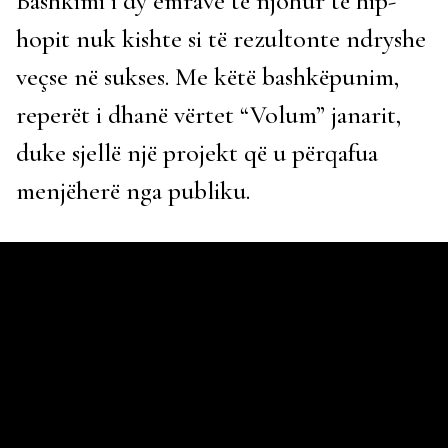
Bashkimi i dy emrave të njohur të hip-
hopit nuk kishte si të rezultonte ndryshe
veçse në sukses. Me këtë bashkëpunim,
reperët i dhanë vërtet “Volum” janarit,
duke sjellë një projekt që u përqafua
menjëherë nga publiku.