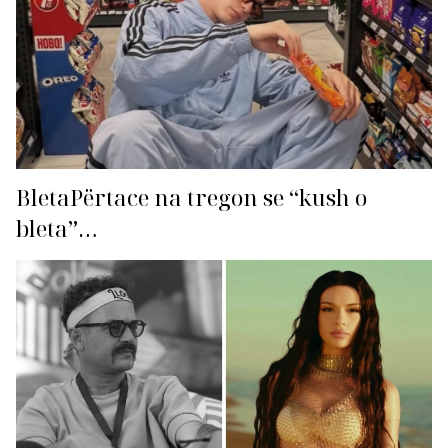
BletaPërtace na tregon se “kush o
bleta”…