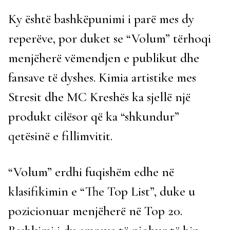
Ky është bashkëpunimi i parë mes dy
reperëve, por duket se “Volum” tërhoqi
menjëherë vëmendjen e publikut dhe
fansave të dyshes. Kimia artistike mes
Stresit dhe MC Kreshës ka sjellë një
produkt cilësor që ka “shkundur”
qetësinë e fillimvitit.
“Volum” erdhi fuqishëm edhe në
klasifikimin e “The Top List”, duke u
pozicionuar menjëherë në Top 20.