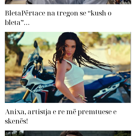
BletaPërtace na tregon se “kush o
bleta”…
Anixa, artistja e re më premtuese e
skenës!