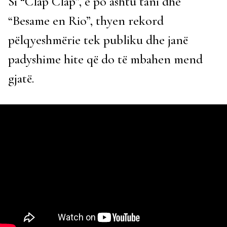
Si “Clap Clap”, e po ashtu tani dhe
“Besame en Rio”, thyen rekord
pëlqyeshmërie tek publiku dhe janë
padyshime hite që do të mbahen mend
gjatë.