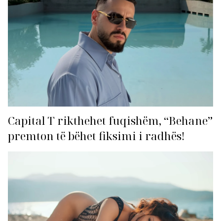
Capital T rikthehet fuqishëm, “Behane”
premton të bëhet fiksimi i radhës!