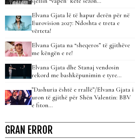
sjellin “vapën” këtë sezon…
Elvana Gjata lë të hapur derën për në
Eurovision 2027: Ndoshta e treta e
vërteta!
Elvana Gjata na “sheqeros” të gjithëve
me këngën e re!
Elvana Gjata dhe Stanaj vendosin
rekord me bashkëpunimin e tyre…
”Dashuria është e rrallë”/Elvana Gjata i
uron të gjithë për Shën Valentin: BBV
e fiton…
GRAN ERROR