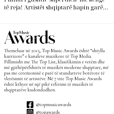
të reja! Artistët shqiptarë hapin garën
për hitin e verës!
Themeluar në 2015, Top Music Awards është “shtylla
kurrizore” e kanaleve muzikore të Top Media.
Fillimisht me The Top List, klasifikimin e vetëm dhe
më gjithëpërfshirës të muzikës moderne shqiptare, më
pas me ceremoninë e parë të standarteve botërore të
vlerësimit të artistëve. Në 7 vite Top Music Awards
është kthyer në një pikë referimi të muzikës të
shqiptarëve kudondodhen.
@topmusicawards
@topawards