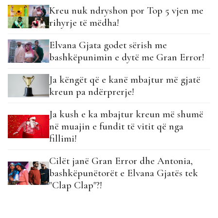
Kreu nuk ndryshon por Top 5 vjen me
rihyrje të mëdha!
Elvana Gjata godet sërish me
bashkëpunimin e dytë me Gran Error!
Ja këngët që e kanë mbajtur më gjatë
kreun pa ndërprerje!
Ja kush e ka mbajtur kreun më shumë
në muajin e fundit të vitit që nga
fillimi!
Cilët janë Gran Error dhe Antonia,
bashkëpunëtorët e Elvana Gjatës tek
"Clap Clap"?!