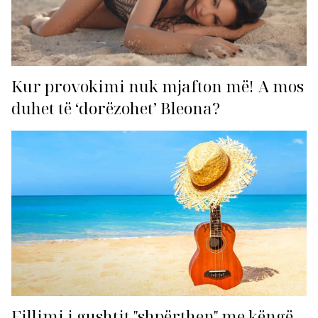
Kur provokimi nuk mjafton më! A mos
duhet të ‘dorëzohet’ Bleona?
Fillimi i gushtit "shpërthen" me këngë