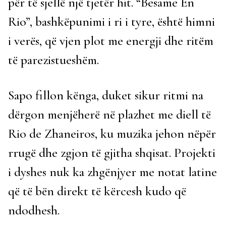
për të sjellë një tjetër hit. “Besame En
Rio”, bashkëpunimi i ri i tyre, është himni
i verës, që vjen plot me energji dhe ritëm
të parezistueshëm.
Sapo fillon kënga, duket sikur ritmi na
dërgon menjëherë në plazhet me diell të
Rio de Zhaneiros, ku muzika jehon nëpër
rrugë dhe zgjon të gjitha shqisat. Projekti
i dyshes nuk ka zhgënjyer me notat latine
që të bën direkt të kërcesh kudo që
ndodhesh.