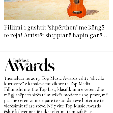
Fillimi i gushtit "shpërthen" me këngë
të reja! Artistët shqiptarë hapin garën
për hitin e verës!
Themeluar në 2015, Top Music Awards është “shtylla
kurrizore” e kanaleve muzikore të Top Media.
Fillimisht me The Top List, klasifikimin e vetëm dhe
më gjithëpërfshirës të muzikës moderne shqiptare, më
pas me ceremoninë e parë të standarteve botërore të
vlerësimit të artistëve. Në 7 vite Top Music Awards
është kthyer në një pikë referimi të muzikës të