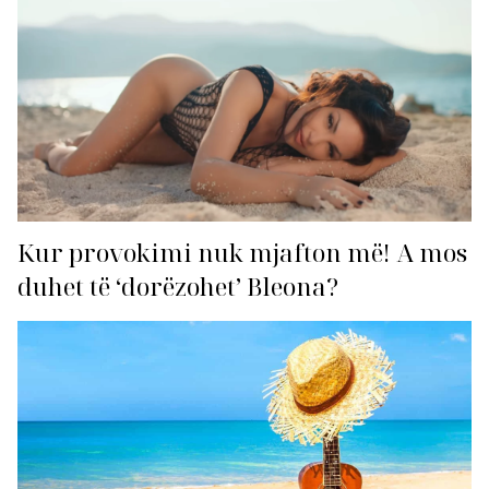
Kur provokimi nuk mjafton më! A mos
duhet të ‘dorëzohet’ Bleona?