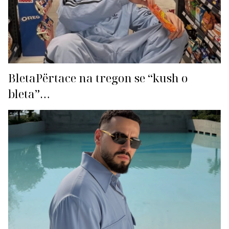
BletaPërtace na tregon se “kush o
bleta”…