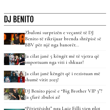
DJ BENITO
Zbuloni surprizën e veçantë të DJ
Benito të rikrijuar brenda shtëpisë së
BBV për një nga banorët…
Ja cilat janë 5 këngët më të vjetra që
importuam nga viti i shkuar!
Ja cilat janë këngët që i rezistuan më
shumë vitit 2023!
DJ Benito pjesë e “Big Brother VIP 3”?
Ja çfarë zbuloi ai!
“Përjetësisht” nga Luiz Ejlli vjen plot