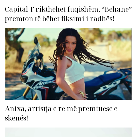
Capital T rikthehet fuqishëm, “Behane”
premton të bëhet fiksimi i radhës!
Anixa, artistja e re më premtuese e
skenës!