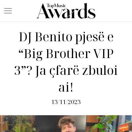
DJ Benito pjesë e
“Big Brother VIP
3”? Ja çfarë zbuloi
ai!
13/11/2023