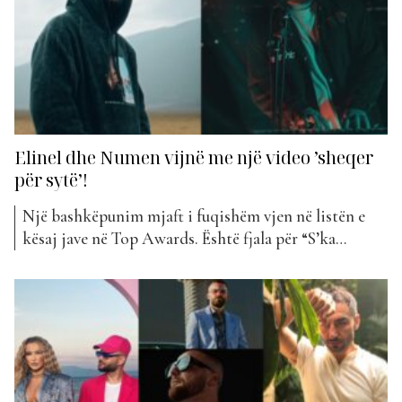
Elinel dhe Numen vijnë me një video ’sheqer
për sytë’!
Një bashkëpunim mjaft i fuqishëm vjen në listën e
kësaj jave në Top Awards. Është fjala për “S’ka
tjetër”, një bashkëpunim mes Elinel dhe Numen, dy
artistë që vlen të thuhet se kanë bërë gjithmonë
diferencën në tregun muzikor shqiptar. Elinel është
një nga artistët më të talentuar të “Top...