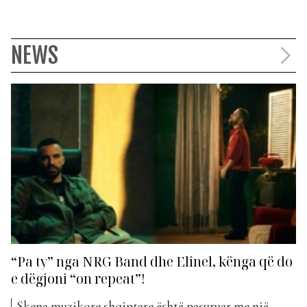
NEWS
“Pa ty” nga NRG Band dhe Elinel, kënga që do
e dëgjoni “on repeat”!
Skena muzikore shqiptare është pasuruar me një