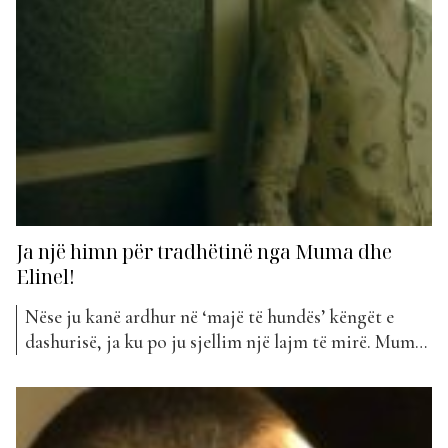
Ja një himn për tradhëtinë nga Muma dhe
Elinel!
Nëse ju kanë ardhur në ‘majë të hundës’ këngët e
dashurisë, ja ku po ju sjellim një lajm të mirë. Muma
dhe Elinel janë bërë bashkë për të sjellë një këngë për
tradhëtinë. E nëse edhe kjo nuk jua mbush mendjen,
nuk e dimë se çfarë do ta bëjë. Projekti...