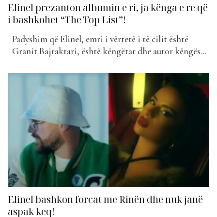
Elinel prezanton albumin e ri, ja kënga e re që
i bashkohet “The Top List”!
Padyshim që Elinel, emri i vërtetë i të cilit është
Granit Bajraktari, është këngëtar dhe autor këngësh
shumë i njohur dhe i preferuar tek publiku,
pavarërësisht se çfarë moshe kanë ata. Së fundmi,
artisti i njohur i rrymës rap, ka prezantuar albumin e
tij të ri të titulluar “Gur”. Ky...
Elinel bashkon forcat me Rinën dhe nuk janë
aspak keq!