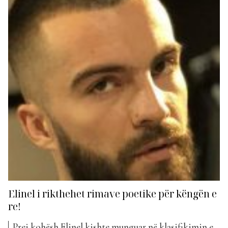
Elinel i rikthehet rimave poetike për këngën e
re!
Prej kohësh Elinel kishte munguar në klasifikimin e