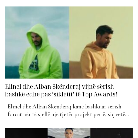
priste mendja që do të ndodhte. Ata janë David
Dreshaj dhe Elinel, të cilët kanë sjellë së bashku
këngën “Ama Zemrën”. Kombinimi i zërave të tyre ka
qenë...
Elinel dhe Alban Skënderaj vijnë sërish
bashkë edhe pas ‘sikletit’ të Top Awards!
Elinel dhe Alban Skënderaj kanë bashkuar sërish
forcat për të sjellë një tjetër projekt perlë, siç vetëm
ata dinë të bëjnë. Projekti i tyre i fundit që ka hyrë
këtë javë në klasifikimin e “The Top List” mban
titullin “Boll”. Një dyshe e fuqishme që dinë se si të