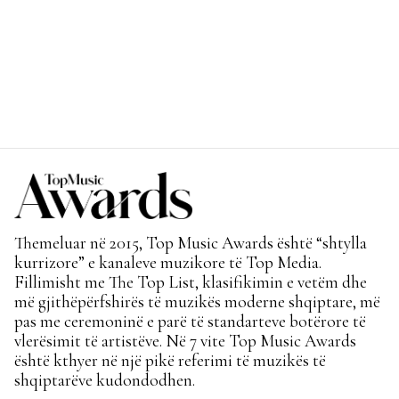
Themeluar në 2015, Top Music Awards është “shtylla
kurrizore” e kanaleve muzikore të Top Media.
Fillimisht me The Top List, klasifikimin e vetëm dhe
më gjithëpërfshirës të muzikës moderne shqiptare, më
pas me ceremoninë e parë të standarteve botërore të
vlerësimit të artistëve. Në 7 vite Top Music Awards
është kthyer në një pikë referimi të muzikës të
shqiptarëve kudondodhen.