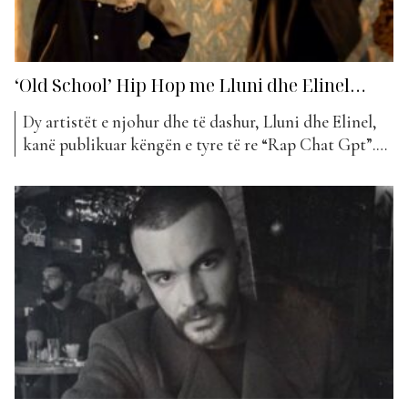
‘Old School’ Hip Hop me Lluni dhe Elinel…
Dy artistët e njohur dhe të dashur, Lluni dhe Elinel,
kanë publikuar këngën e tyre të re “Rap Chat Gpt”.
Projekt ky i cili ka bërë bujë aë në momentet e para
të publikimit dhe është pritur mjaft mirë nga fansat.
Ky bashkëpunim i këtyre dy reperëve kaq të
suksesshëm...