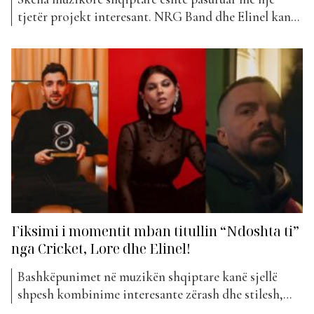
tjetër projekt interesant. NRG Band dhe Elinel kanë
bashkuar forcat për këngën e re “Pa Ty”, një
bashkëpunim që sjell emocione, ritëm dhe një
histori dashurie të treguar përmes muzikës. “Pa Ty”
vjen si një këngë moderne që kombinon stilin
karakteristik të NRG...
Fiksimi i momentit mban titullin “Ndoshta ti”
nga Cricket, Lore dhe Elinel!
Bashkëpunimet në muzikën shqiptare kanë sjellë
shpesh kombinime interesante zërash dhe stilesh,
por “Ndoshta Ti” vjen si një nga ato projekte që