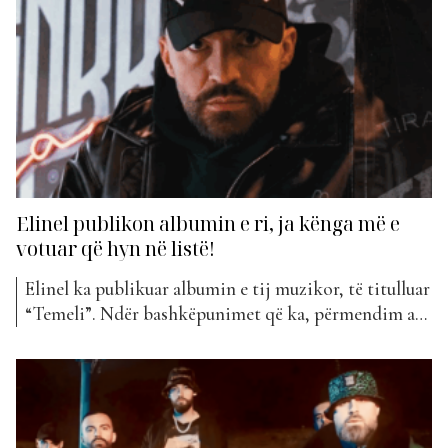
mes reperit të njohur...
Elinel publikon albumin e ri, ja kënga më e
votuar që hyn në listë!
Elinel ka publikuar albumin e tij muzikor, të titulluar
“Temeli”. Ndër bashkëpunimet që ka, përmendim atë
me Ledri Vula, Era Istrefi, Lumi B, Buta, Taste2, MC
Kresha, Singi apo Lluni. “Temeli” mban 11 këngë ku
përfshihen ato solo dhe bashkëpunime. Megjithatë,
vetëm një prej tyre ka arritur të hyjë në...