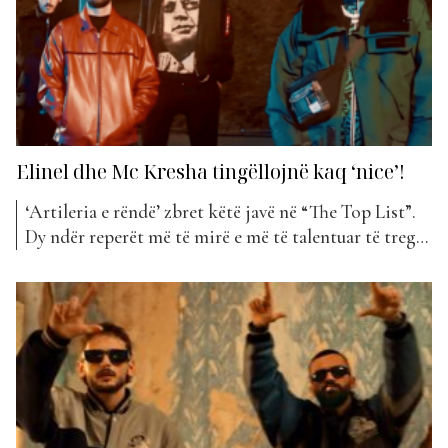
Elinel dhe Mc Kresha tingëllojnë kaq ‘nice’!
‘Artileria e rëndë’ zbret këtë javë në “The Top List”.
Dy ndër reperët më të mirë e më të talentuar të tregut
janë bërë bashkë për një super duet. Po flasim për Mc
Kreshën dhe Elinel, të cilët kanë bashkuar forcat për
të sjellë një tjetër hit. “Shiesty” mban titullin...