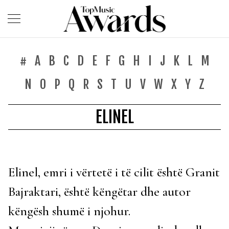
#
A
B
C
D
E
F
G
H
I
J
K
L
M
N
O
P
Q
R
S
T
U
V
W
X
Y
Z
ELINEL
Elinel, emri i vërtetë i të cilit është Granit
Bajraktari, është këngëtar dhe autor
këngësh shumë i njohur.