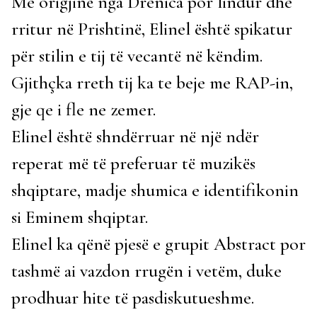
Me origjinë nga Drenica por lindur dhe
rritur në Prishtinë, Elinel është spikatur
për stilin e tij të vecantë në këndim.
Gjithçka rreth tij ka te beje me RAP-in,
gje qe i fle ne zemer.
Elinel është shndërruar në një ndër
reperat më të preferuar të muzikës
shqiptare, madje shumica e identifikonin
si Eminem shqiptar.
Elinel ka qënë pjesë e grupit Abstract por
tashmë ai vazdon rrugën i vetëm, duke
prodhuar hite të pasdiskutueshme.