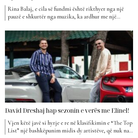
Rina Balaj, e cila së fundmi është rikthyer nga një
pauzë e shkurtër nga muzika, ka ardhur me një
bashkëpunim të ri. Artistja ka vendosur që të
bashkojë forcat me reperin e njohur Elinel për
projektin e saj të fundit. “Du” mban titullin hiti i
tyre i ri që ka...
David Dreshaj hap sezonin e verës me Elinel!
Vjen këtë javë si hyrje e re në klasifikimin e “The Top
List” një bashkëpunim midis dy artistëve, që nuk na e