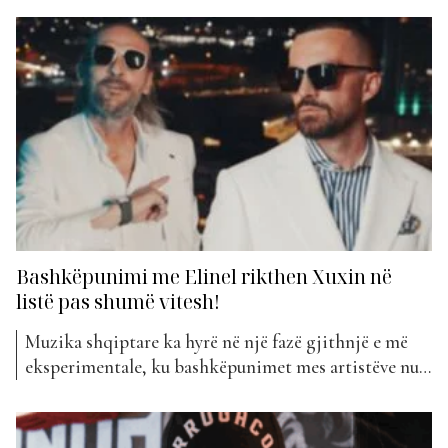
synon të lërë gjurmë. Kënga bashkon tre emra të
njohur, Cricket, Lore dhe Elinel, duke krijuar një
harmoni mes melodisë, rap-it dhe emocioneve të
thella. Në “Ndoshta Ti”,...
Bashkëpunimi me Elinel rikthen Xuxin në
listë pas shumë vitesh!
Muzika shqiptare ka hyrë në një fazë gjithnjë e më
eksperimentale, ku bashkëpunimet mes artistëve nuk
janë vetëm për efekt komercial, por edhe për të sjellë
diçka të re, të ndjerë dhe të vërtetë. Një shembull i
qartë është kënga më e re “Nalu”, një bashkëpunim