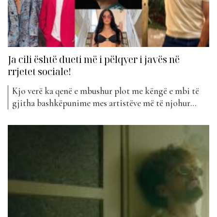
Ja cili është dueti më i pëlqyer i javës në
rrjetet sociale!
Kjo verë ka qenë e mbushur plot me këngë e mbi të
gjitha bashkëpunime mes artistëve më të njohur
shqiptarë. Mund të themi pa frikë se kjo mund të
quhet vera e bashkëpunimeve. E të shumta ishin të
tilla projekte edhe këtë javë. Teksa votimet e
publikut në faqen tonë...