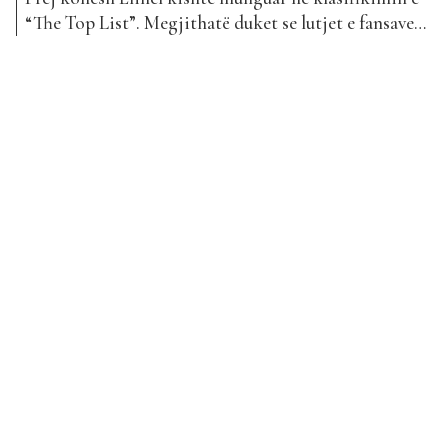
“The Top List”. Megjithatë duket se lutjet e fansave
janë dëgjuar dhe ai së fundmi ka publikuar këngën e
tij më të re, “Nëpër kohë”. Elinel është një nga
artistët më të talentuar të “Top Awards” dhe
projektet e tij dëgjohen gjithmonë...