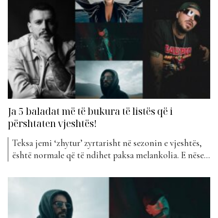
arrijnë...
Ja 5 baladat më të bukura të listës që i
përshtaten vjeshtës!
Teksa jemi ‘zhytur’ zyrtarisht në sezonin e vjeshtës,
është normale që të ndihet paksa melankolia. E nëse
edhe ju i përkisni këtij grupi, ky është artikulli i
duhur për ju. Nëse në verë jemi të destinuar të
dëgjojmë më shumë këngë ritmike, vjeshta i
dedikohet tërësisht baladave. Dhe ne po...