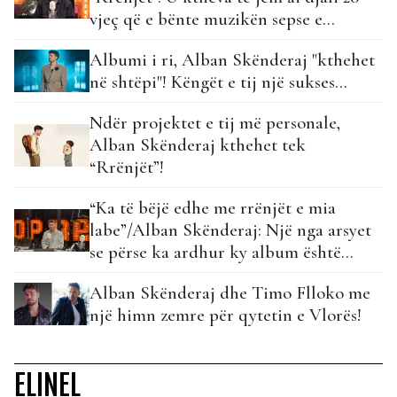
vjeç që e bënte muzikën sepse e
dashuronte…
Albumi i ri, Alban Skënderaj "kthehet
në shtëpi"! Këngët e tij një sukses...
Ndër projektet e tij më personale,
Alban Skënderaj kthehet tek
“Rrënjët”!
“Ka të bëjë edhe me rrënjët e mia
labe”/Alban Skënderaj: Një nga arsyet
se përse ka ardhur ky album është…
Alban Skënderaj dhe Timo Flloko me
një himn zemre për qytetin e Vlorës!
ELINEL