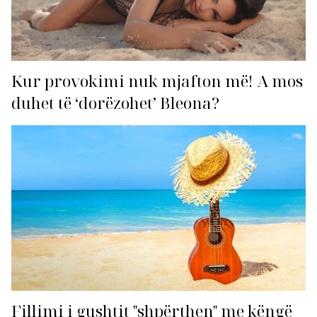
Kur provokimi nuk mjafton më! A mos
duhet të ‘dorëzohet’ Bleona?
Fillimi i gushtit "shpërthen" me këngë