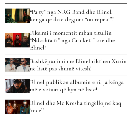
“Pa ty” nga NRG Band dhe Elinel,
kënga që do e dëgjoni “on repeat”!
Fiksimi i momentit mban titullin
“Ndoshta ti” nga Cricket, Lore dhe
Elinel!
Bashkëpunimi me Elinel rikthen Xuxin
në listë pas shumë vitesh!
Elinel publikon albumin e ri, ja kënga
më e votuar që hyn në listë!
Elinel dhe Mc Kresha tingëllojnë kaq
‘nice’!