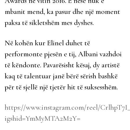
Awards në vitin 2016. E nëse nuk e
mbanit mend, ka pasur dhe një moment
paksa të sikletshëm mes dyshes.
Në kohën kur Elinel duhet të
performonte pjesën e tij, Albani vazhdoi
të këndonte. Pavarësisht kësaj, dy artistë
kaq të talentuar janë bërë sërish bashkë
për të sjellë një tjetër hit të suksesshëm.
https://www.instagram.com/reel/CrlhpT7I_
igshid=YmMyMTA2M2Y=