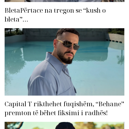
BletaPërtace na tregon se “kush o
bleta”…
Capital T rikthehet fuqishëm, “Behane”
premton të bëhet fiksimi i radhës!