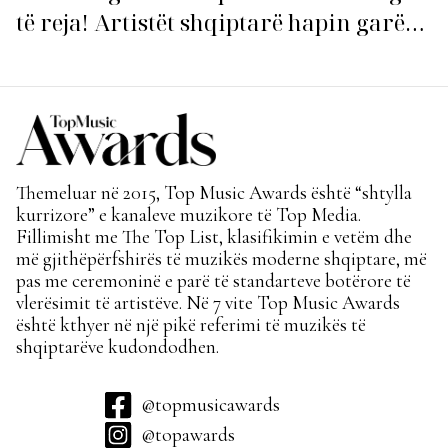
të reja! Artistët shqiptarë hapin garën
për hitin e verës!
Themeluar në 2015, Top Music Awards është “shtylla
kurrizore” e kanaleve muzikore të Top Media.
Fillimisht me The Top List, klasifikimin e vetëm dhe
më gjithëpërfshirës të muzikës moderne shqiptare, më
pas me ceremoninë e parë të standarteve botërore të
vlerësimit të artistëve. Në 7 vite Top Music Awards
është kthyer në një pikë referimi të muzikës të
shqiptarëve kudondodhen.
@topmusicawards
@topawards