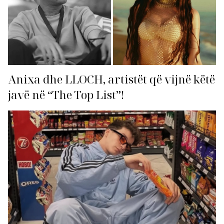
Anixa dhe LLOCH, artistët që vijnë këtë
javë në “The Top List”!