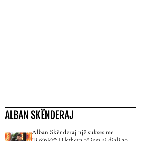
ALBAN SKËNDERAJ
Alban Skënderaj një sukses me
"Rrënjët": U ktheva të jem ai djali 20