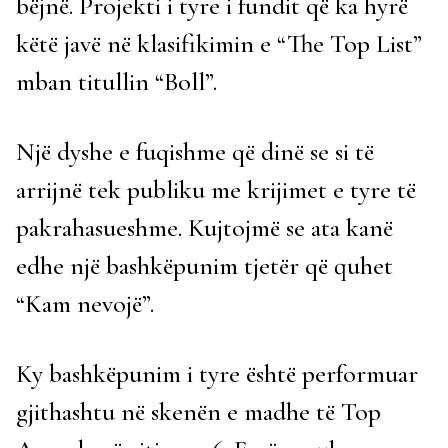
bëjnë. Projekti i tyre i fundit që ka hyrë
këtë javë në klasifikimin e “The Top List”
mban titullin “Boll”.
Një dyshe e fuqishme që dinë se si të
arrijnë tek publiku me krijimet e tyre të
pakrahasueshme. Kujtojmë se ata kanë
edhe një bashkëpunim tjetër që quhet
“Kam nevojë”.
Ky bashkëpunim i tyre është performuar
gjithashtu në skenën e madhe të Top