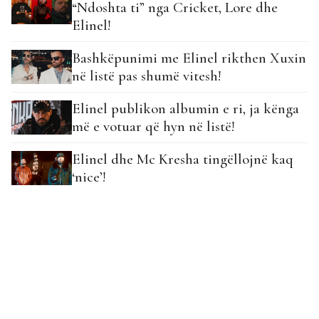
“Ndoshta ti” nga Cricket, Lore dhe
Elinel!
Bashkëpunimi me Elinel rikthen Xuxin
në listë pas shumë vitesh!
Elinel publikon albumin e ri, ja kënga
më e votuar që hyn në listë!
Elinel dhe Mc Kresha tingëllojnë kaq
‘nice’!