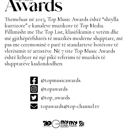
Themeluar në 2015, Top Music Awards është “shtylla
kurrizore” e kanaleve muzikore të Top Media.
Fillimisht me The Top List, klasifikimin e vetëm dhe
më gjithëpërfshirës të muzikës moderne shqiptare, më
pas me ceremoninë e parë të standarteve botërore të
vlerësimit të artistëve. Në 7 vite Top Music Awards
është kthyer në një pikë referimi të muzikës të
shqiptarëve kudondodhen.
@topmusicawards
@topawards
@top_awards
topawards@top-channel.tv