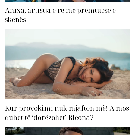
Anixa, artistja e re më premtuese e
skenës!
Kur provokimi nuk mjafton më! A mos
duhet të ‘dorëzohet’ Bleona?