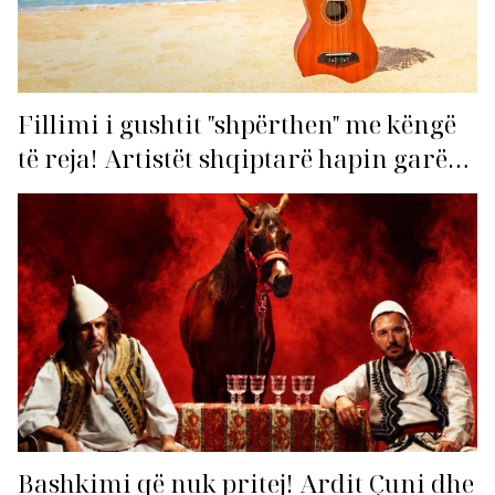
Fillimi i gushtit "shpërthen" me këngë
të reja! Artistët shqiptarë hapin garën
për hitin e verës!
Bashkimi që nuk pritej! Ardit Çuni dhe