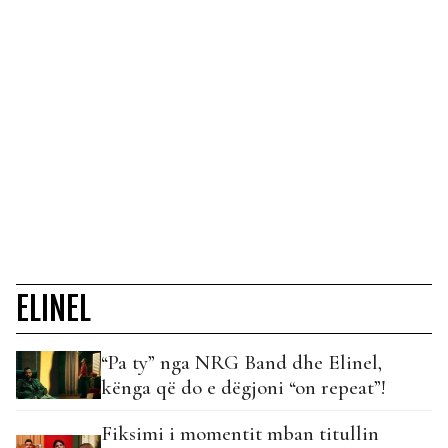
ELINEL
“Pa ty” nga NRG Band dhe Elinel,
kënga që do e dëgjoni “on repeat”!
Fiksimi i momentit mban titullin