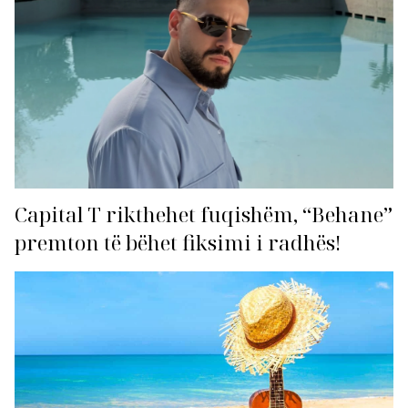
Capital T rikthehet fuqishëm, “Behane”
premton të bëhet fiksimi i radhës!