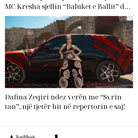
MC Kresha sjellin “Baluket e Ballit” dhe
ndezin rrjetin!
Dafina Zeqiri ndez verën me “Syrin
tan”, një tjetër hit në repertorin e saj!