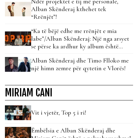
Ndër projektet e tij më personale,
Alban Skënderaj kthehet tek
“Rrënjët”!
“Ka të bëjë edhe me rrënjët e mia
labe”/Alban Skënderaj: Një nga arsyet
se përse ka ardhur ky album është…
Alban Skënderaj dhe Timo Flloko me
një himn zemre për qytetin e Vlorës!
MIRIAM CANI
Vit i vjetër, Top 5 i ri!
Ëmbëlsia e Alban Skënderaj dhe