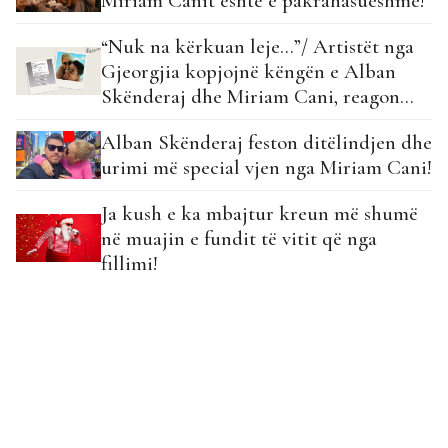
Miriam Canit është e pakrahasueshme!
“Nuk na kërkuan leje…”/ Artistët nga
Gjeorgjia kopjojnë këngën e Alban
Skënderaj dhe Miriam Cani, reagon
këngëtarja!
Alban Skënderaj feston ditëlindjen dhe
urimi më special vjen nga Miriam Cani!
Ja kush e ka mbajtur kreun më shumë
në muajin e fundit të vitit që nga
fillimi!