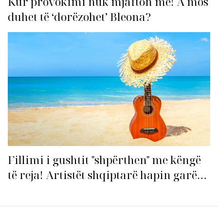
Kur provokimi nuk mjafton më! A mos
duhet të ‘dorëzohet’ Bleona?
Fillimi i gushtit "shpërthen" me këngë
të reja! Artistët shqiptarë hapin garën
për hitin e verës!