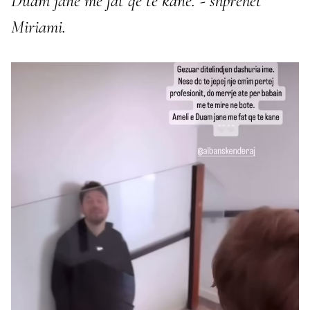
Duam janë me fat që të kanë.”- shprehet
Miriami.