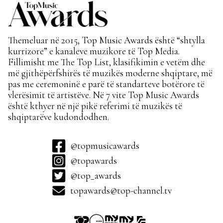
Themeluar në 2015, Top Music Awards është “shtylla
kurrizore” e kanaleve muzikore të Top Media.
Fillimisht me The Top List, klasifikimin e vetëm dhe
më gjithëpërfshirës të muzikës moderne shqiptare, më
pas me ceremoninë e parë të standarteve botërore të
vlerësimit të artistëve. Në 7 vite Top Music Awards
është kthyer në një pikë referimi të muzikës të
shqiptarëve kudondodhen.
@topmusicawards
@topawards
@top_awards
topawards@top-channel.tv