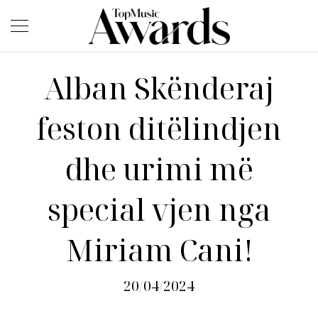
Alban Skënderaj
feston ditëlindjen
dhe urimi më
special vjen nga
Miriam Cani!
20/04/2024