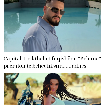
Capital T rikthehet fuqishëm, “Behane”
premton të bëhet fiksimi i radhës!