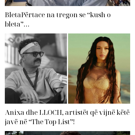
BletaPërtace na tregon se “kush o
bleta”…
Anixa dhe LLOCH, artistët që vijnë këtë
javë në “The Top List”!