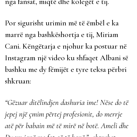
nga fansat, miqtë dhe kolegët e tij.
Por sigurisht urimin më të ëmbël e ka
marrë nga bashkëshortja e tij, Miriam
Cani. Këngëtarja e njohur ka postuar në
Instagram një video ku shfaqet Albani së
bashku me dy fëmijët e tyre teksa përbri
shkruan:
“Gëzuar ditëlindjen dashuria ime! Nëse do të
jepej një çmim përtej profesionit, do merrje
atë për babain më të mirë në botë. Ameli dhe