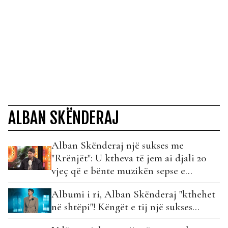
ALBAN SKËNDERAJ
Alban Skënderaj një sukses me
"Rrënjët": U ktheva të jem ai djali 20
vjeç që e bënte muzikën sepse e
dashuronte…
Albumi i ri, Alban Skënderaj "kthehet
në shtëpi"! Këngët e tij një sukses...