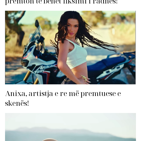
premton të bëhet fiksimi i radhës!
Anixa, artistja e re më premtuese e
skenës!