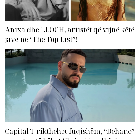
Anixa dhe LLOCH, artistët që vijnë këtë
javë në “The Top List”!
Capital T rikthehet fuqishëm, “Behane”