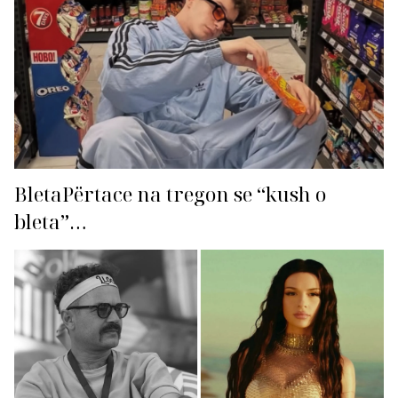
BletaPërtace na tregon se “kush o
bleta”…