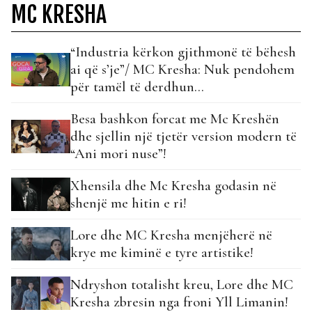
MC KRESHA
“Industria kërkon gjithmonë të bëhesh
ai që s’je”/ MC Kresha: Nuk pendohem
për tamël të derdhun…
Besa bashkon forcat me Mc Kreshën
dhe sjellin një tjetër version modern të
“Ani mori nuse”!
Xhensila dhe Mc Kresha godasin në
shenjë me hitin e ri!
Lore dhe MC Kresha menjëherë në
krye me kiminë e tyre artistike!
Ndryshon totalisht kreu, Lore dhe MC
Kresha zbresin nga froni Yll Limanin!