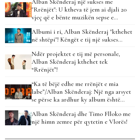
Alban Skënderaj një sukses me
"Rrënjët": U ktheva të jem ai djali 20
vjeç që e bënte muzikën sepse e
dashuronte…
Albumi i ri, Alban Skënderaj "kthehet
në shtëpi"! Këngët e tij një sukses...
Ndër projektet e tij më personale,
Alban Skënderaj kthehet tek
“Rrënjët”!
“Ka të bëjë edhe me rrënjët e mia
labe”/Alban Skënderaj: Një nga arsyet
se përse ka ardhur ky album është…
Alban Skënderaj dhe Timo Flloko me
një himn zemre për qytetin e Vlorës!