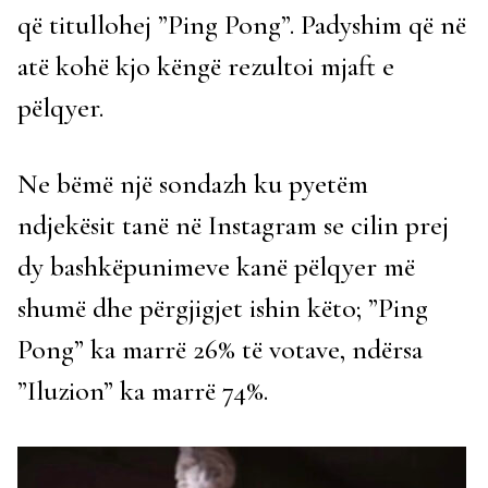
që titullohej ”Ping Pong”. Padyshim që në
atë kohë kjo këngë rezultoi mjaft e
pëlqyer.
Ne bëmë një sondazh ku pyetëm
ndjekësit tanë në Instagram se cilin prej
dy bashkëpunimeve kanë pëlqyer më
shumë dhe përgjigjet ishin këto; ”Ping
Pong” ka marrë 26% të votave, ndërsa
”Iluzion” ka marrë 74%.