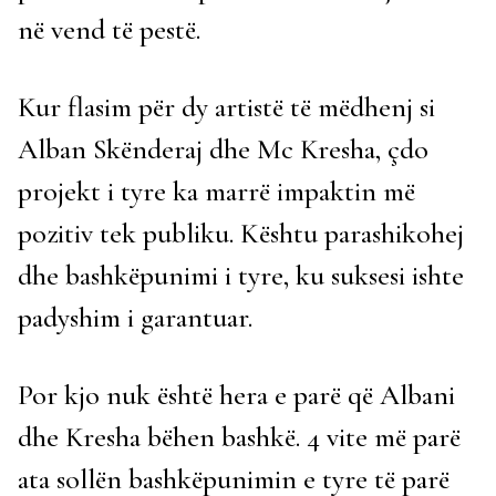
në vend të pestë.
Kur flasim për dy artistë të mëdhenj si
Alban Skënderaj dhe Mc Kresha, çdo
projekt i tyre ka marrë impaktin më
pozitiv tek publiku. Kështu parashikohej
dhe bashkëpunimi i tyre, ku suksesi ishte
padyshim i garantuar.
Por kjo nuk është hera e parë që Albani
dhe Kresha bëhen bashkë. 4 vite më parë
ata sollën bashkëpunimin e tyre të parë