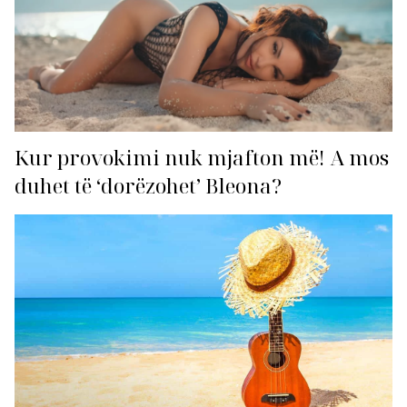
Kur provokimi nuk mjafton më! A mos
duhet të ‘dorëzohet’ Bleona?