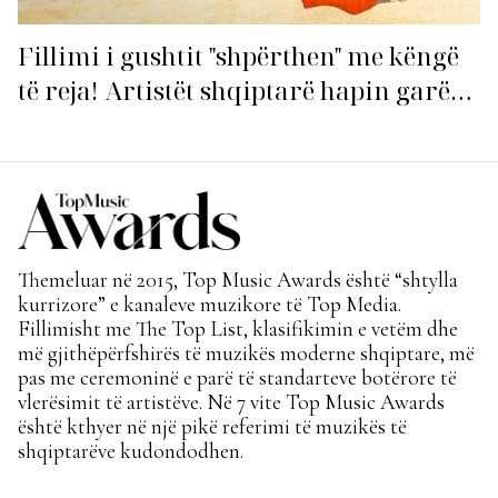
Fillimi i gushtit "shpërthen" me këngë
të reja! Artistët shqiptarë hapin garën
për hitin e verës!
Themeluar në 2015, Top Music Awards është “shtylla
kurrizore” e kanaleve muzikore të Top Media.
Fillimisht me The Top List, klasifikimin e vetëm dhe
më gjithëpërfshirës të muzikës moderne shqiptare, më
pas me ceremoninë e parë të standarteve botërore të
vlerësimit të artistëve. Në 7 vite Top Music Awards
është kthyer në një pikë referimi të muzikës të
shqiptarëve kudondodhen.