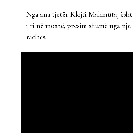
Nga ana tjetër Klejti Mahmutaj është
i ri në moshë, presim shumë nga një d
radhës.