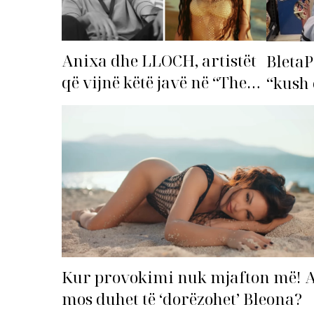
Anixa dhe LLOCH, artistët
BletaP
që vijnë këtë javë në “The
“kush 
Top List”!
Kur provokimi nuk mjafton më! 
mos duhet të ‘dorëzohet’ Bleona?