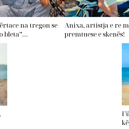
ërtace na tregon se
Anixa, artistja e re 
o bleta”…
premtuese e skenës!
Fi
A
kë