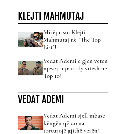
KLEJTI MAHMUTAJ
Mirëprisni Klejti
Mahmutaj në ”The Top
List”!
Vedat Ademi e gjen veten
njësoj si para dy vitesh në
Top 10!
VEDAT ADEMI
Vedat Ademi sjell mbase
këngën që do na
torturojë gjithë verën!