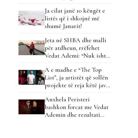
Ja cilat janë 10 këngët e
listës që i shkojnë më
shumë Janarit!
Jeta në SHBA dhe malli
për atdheun, rrëfehet
Vedat Ademi: “Nuk ishte
e lehtë të lije gjithçka…”
A e madhe e “The Top
List”, ja artistët që sollën
projekte të reja këtë javë
në listë!
Anxhela Peristeri
bashkon forcat me Vedat
Ademin dhe rezultati
është një perlë!