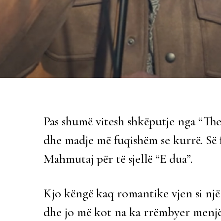
Pas shumë vitesh shkëputje nga “The
dhe madje më fuqishëm se kurrë. Së 
Mahmutaj për të sjellë “E dua”.
Kjo këngë kaq romantike vjen si një
dhe jo më kot na ka rrëmbyer menjë