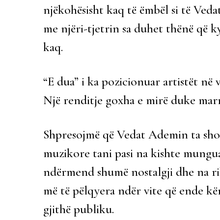
njëkohësisht kaq të ëmbël si të Veda
me njëri-tjetrin sa duhet thënë që 
kaq.
“E dua” i ka pozicionuar artistët në v
Një renditje goxha e mirë duke marrë
Shpresojmë që Vedat Ademin ta sho
muzikore tani pasi na kishte munguar
ndërmend shumë nostalgji dhe na rik
më të pëlqyera ndër vite që ende k
gjithë publiku.