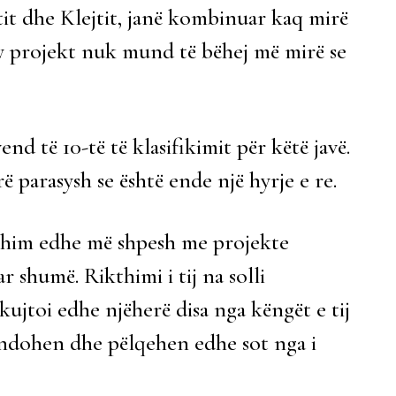
tit dhe Klejtit, janë kombinuar kaq mirë
ky projekt nuk mund të bëhej më mirë se
end të 10-të të klasifikimit për këtë javë.
 parasysh se është ende një hyrje e re.
him edhe më shpesh me projekte
 shumë. Rikthimi i tij na solli
ujtoi edhe njëherë disa nga këngët e tij
ëndohen dhe pëlqehen edhe sot nga i