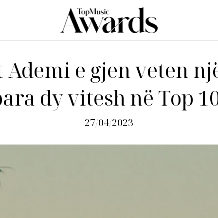
 Ademi e gjen veten një
para dy vitesh në Top 10
27/04/2023