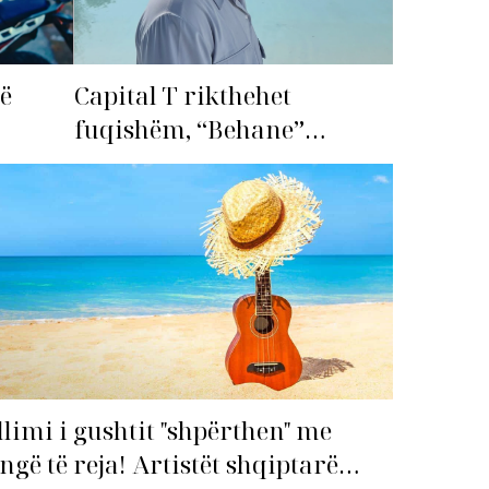
më
Capital T rikthehet
fuqishëm, “Behane”
premton të bëhet fiksimi i
radhës!
llimi i gushtit "shpërthen" me
ngë të reja! Artistët shqiptarë