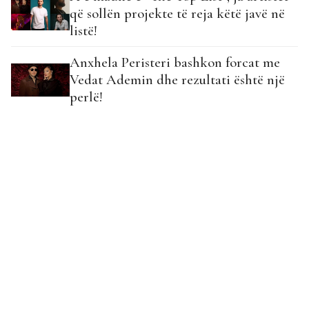
që sollën projekte të reja këtë javë në
listë!
Anxhela Peristeri bashkon forcat me
Vedat Ademin dhe rezultati është një
perlë!