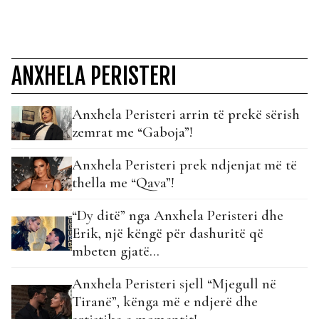
ANXHELA PERISTERI
Anxhela Peristeri arrin të prekë sërish
zemrat me “Gaboja”!
Anxhela Peristeri prek ndjenjat më të
thella me “Qava”!
“Dy ditë” nga Anxhela Peristeri dhe
Erik, një këngë për dashuritë që
mbeten gjatë…
Anxhela Peristeri sjell “Mjegull në
Tiranë”, kënga më e ndjerë dhe