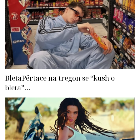
BletaPërtace na tregon se “kush o
bleta”…