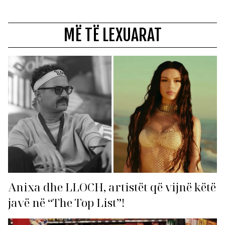
MË TË LEXUARAT
Anixa dhe LLOCH, artistët që vijnë këtë
javë në “The Top List”!