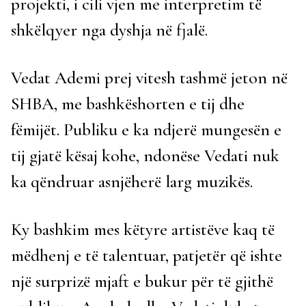
projekti, i cili vjen me interpretim të
shkëlqyer nga dyshja në fjalë.
Vedat Ademi prej vitesh tashmë jeton në
SHBA, me bashkëshorten e tij dhe
fëmijët. Publiku e ka ndjerë mungesën e
tij gjatë kësaj kohe, ndonëse Vedati nuk
ka qëndruar asnjëherë larg muzikës.
Ky bashkim mes këtyre artistëve kaq të
mëdhenj e të talentuar, patjetër që ishte
një surprizë mjaft e bukur për të gjithë