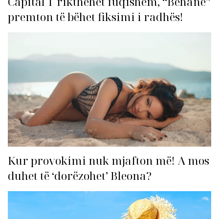
Capital T rikthehet fuqishëm, “Behane”
premton të bëhet fiksimi i radhës!
Kur provokimi nuk mjafton më! A mos
duhet të ‘dorëzohet’ Bleona?