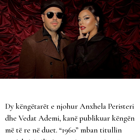
Dy këngëtarët e njohur Anxhela Peristeri
dhe Vedat Ademi, kanë publikuar këngën
më të re në duet. “1960” mban titullin