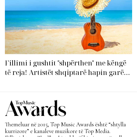
Fillimi i gushtit "shpërthen" me këngë
të reja! Artistët shqiptarë hapin garën
për hitin e verës!
Themeluar në 2015, Top Music Awards është “shtylla
kurrizore” e kanaleve muzikore të Top Media.