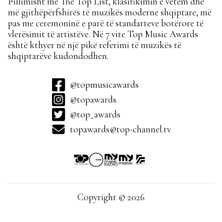
Fillimisht me The Top List, klasifikimin e vetëm dhe
më gjithëpërfshirës të muzikës moderne shqiptare, më
pas me ceremoninë e parë të standarteve botërore të
vlerësimit të artistëve. Në 7 vite Top Music Awards
është kthyer në një pikë referimi të muzikës të
shqiptarëve kudondodhen.
@topmusicawards
@topawards
@top_awards
topawards@top-channel.tv
Copyright © 2026