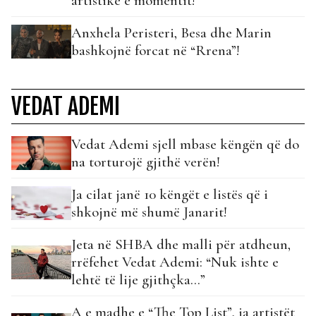
artistike e momentit!
Anxhela Peristeri, Besa dhe Marin
bashkojnë forcat në “Rrena”!
VEDAT ADEMI
Vedat Ademi sjell mbase këngën që do
na torturojë gjithë verën!
Ja cilat janë 10 këngët e listës që i
shkojnë më shumë Janarit!
Jeta në SHBA dhe malli për atdheun,
rrëfehet Vedat Ademi: “Nuk ishte e
lehtë të lije gjithçka…”
A e madhe e “The Top List”, ja artistët