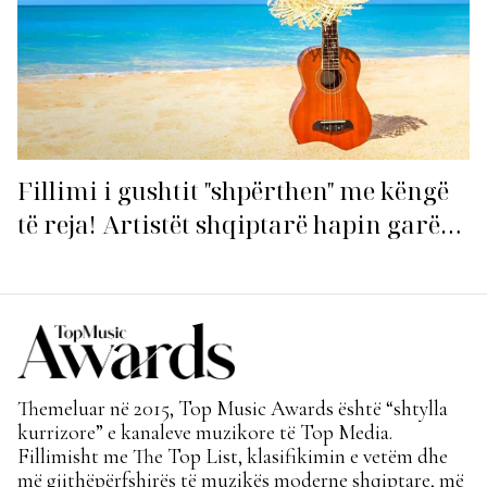
Fillimi i gushtit "shpërthen" me këngë
të reja! Artistët shqiptarë hapin garën
për hitin e verës!
Themeluar në 2015, Top Music Awards është “shtylla
kurrizore” e kanaleve muzikore të Top Media.
Fillimisht me The Top List, klasifikimin e vetëm dhe
më gjithëpërfshirës të muzikës moderne shqiptare, më