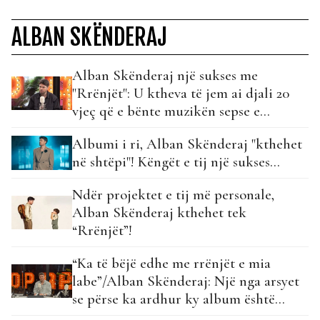
ALBAN SKËNDERAJ
Alban Skënderaj një sukses me
"Rrënjët": U ktheva të jem ai djali 20
vjeç që e bënte muzikën sepse e
dashuronte…
Albumi i ri, Alban Skënderaj "kthehet
në shtëpi"! Këngët e tij një sukses...
Ndër projektet e tij më personale,
Alban Skënderaj kthehet tek
“Rrënjët”!
“Ka të bëjë edhe me rrënjët e mia
labe”/Alban Skënderaj: Një nga arsyet
se përse ka ardhur ky album është…