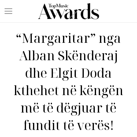
“Margaritar” nga
Alban Skënderaj
dhe Elgit Doda
kthehet në këngën
më të dëgjuar të
fundit të verës!