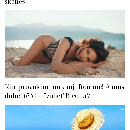
skenës!
Kur provokimi nuk mjafton më! A mos
duhet të ‘dorëzohet’ Bleona?