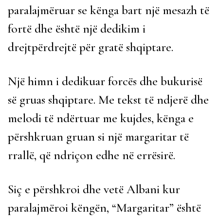
paralajmëruar se kënga bart një mesazh të
fortë dhe është një dedikim i
drejtpërdrejtë për gratë shqiptare.
Një himn i dedikuar forcës dhe bukurisë
së gruas shqiptare. Me tekst të ndjerë dhe
melodi të ndërtuar me kujdes, kënga e
përshkruan gruan si një margaritar të
rrallë, që ndriçon edhe në errësirë.
Siç e përshkroi dhe vetë Albani kur
paralajmëroi këngën, “Margaritar” është