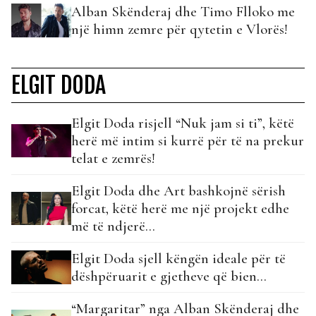
Alban Skënderaj dhe Timo Flloko me
një himn zemre për qytetin e Vlorës!
ELGIT DODA
Elgit Doda risjell “Nuk jam si ti”, këtë
herë më intim si kurrë për të na prekur
telat e zemrës!
Elgit Doda dhe Art bashkojnë sërish
forcat, këtë herë me një projekt edhe
më të ndjerë…
Elgit Doda sjell këngën ideale për të
dëshpëruarit e gjetheve që bien…
“Margaritar” nga Alban Skënderaj dhe