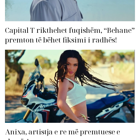
Capital T rikthehet fuqishëm, “Behane”
premton të bëhet fiksimi i radhës!
Anixa, artistja e re më premtuese e