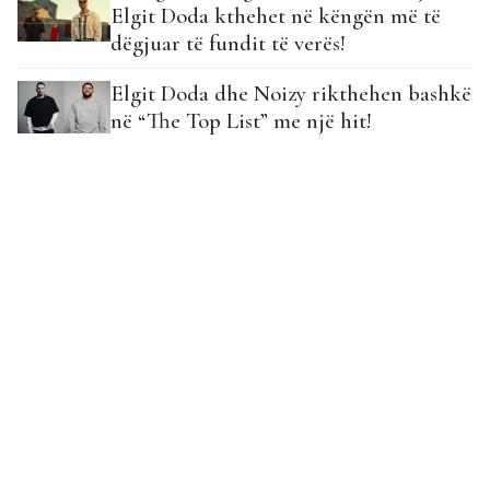
Elgit Doda kthehet në këngën më të
dëgjuar të fundit të verës!
Elgit Doda dhe Noizy rikthehen bashkë
në “The Top List” me një hit!