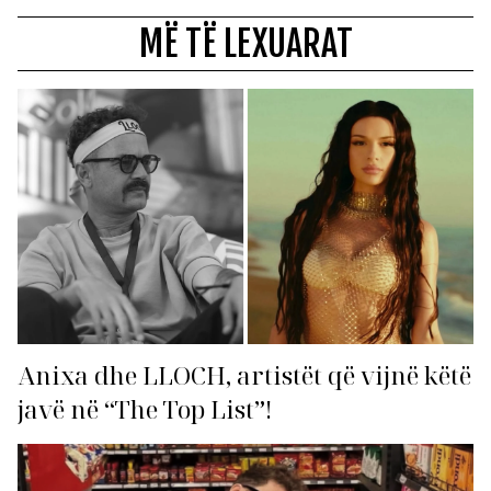
MË TË LEXUARAT
Anixa dhe LLOCH, artistët që vijnë këtë
javë në “The Top List”!