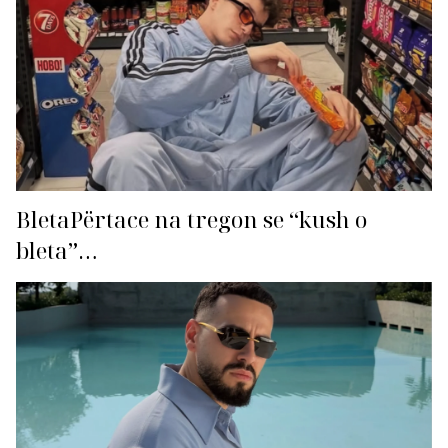
BletaPërtace na tregon se “kush o
bleta”…