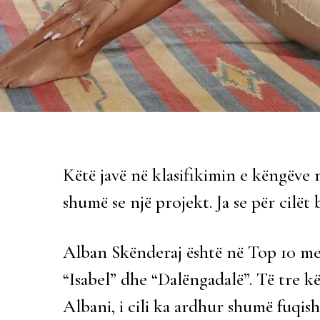
Këtë javë në klasifikimin e këngëve 
shumë se një projekt. Ja se për cilët 
Alban Skënderaj është në Top 10 me 
“Isabel” dhe “Dalëngadalë”. Të tre k
Albani, i cili ka ardhur shumë fuqis