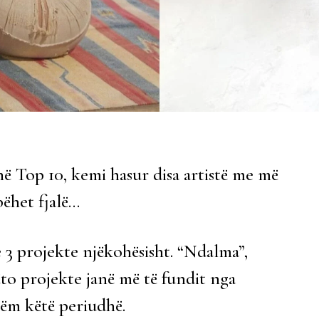
në Top 10, kemi hasur disa artistë me më
bëhet fjalë…
3 projekte njëkohësisht. “Ndalma”,
ëto projekte janë më të fundit nga
hëm këtë periudhë.