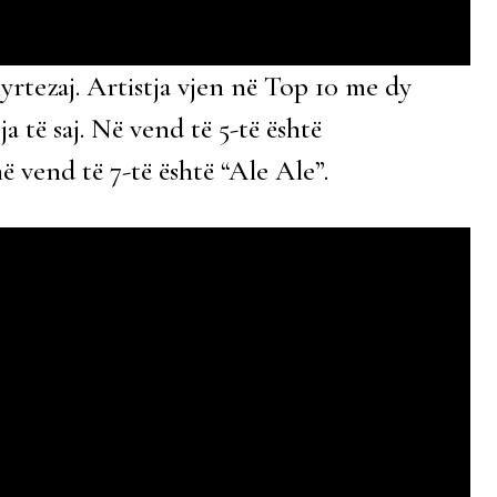
yrtezaj. Artistja vjen në Top 10 me dy
a të saj. Në vend të 5-të është
vend të 7-të është “Ale Ale”.