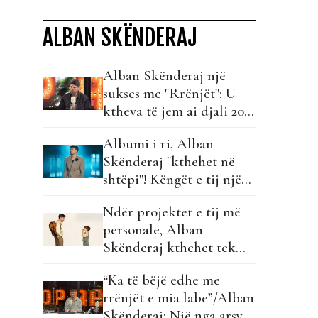
ALBAN SKËNDERAJ
Alban Skënderaj një
sukses me "Rrënjët": U
ktheva të jem ai djali 20
vjeç që e bënte muzikën
Albumi i ri, Alban
sepse e dashuronte…
Skënderaj "kthehet në
shtëpi"! Këngët e tij një
sukses...
Ndër projektet e tij më
personale, Alban
Skënderaj kthehet tek
“Rrënjët”!
“Ka të bëjë edhe me
rrënjët e mia labe”/Alban
Skënderaj: Një nga arsyet