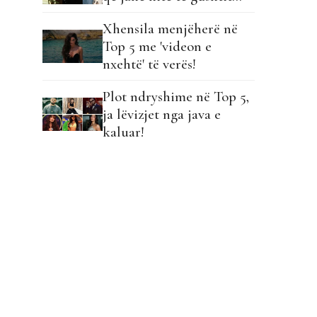
Xhensila menjëherë në
Top 5 me 'videon e
nxehtë' të verës!
Plot ndryshime në Top 5,
ja lëvizjet nga java e
kaluar!