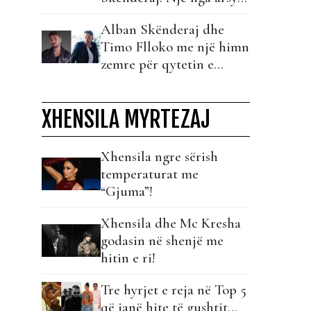
se përse ka ardhur ky
Alban Skënderaj dhe
album është…
Timo Flloko me një himn
zemre për qytetin e
Vlorës!
XHENSILA MYRTEZAJ
Xhensila ngre sërish
temperaturat me
“Gjuma”!
Xhensila dhe Mc Kresha
godasin në shenjë me
hitin e ri!
Tre hyrjet e reja në Top 5
që janë hite të gushtit…