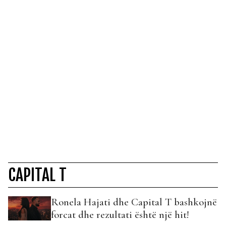
CAPITAL T
Ronela Hajati dhe Capital T bashkojnë
forcat dhe rezultati është një hit!