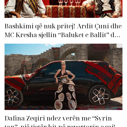
Bashkimi që nuk pritej! Ardit Çuni dhe
MC Kresha sjellin “Baluket e Ballit” dhe
ndezin rrjetin!
Dafina Zeqiri ndez verën me “Syrin
tan”, një tjetër hit në repertorin e saj!