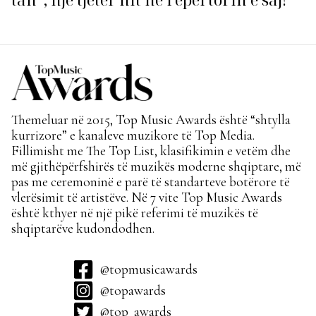
Themeluar në 2015, Top Music Awards është “shtylla
kurrizore” e kanaleve muzikore të Top Media.
Fillimisht me The Top List, klasifikimin e vetëm dhe
më gjithëpërfshirës të muzikës moderne shqiptare, më
pas me ceremoninë e parë të standarteve botërore të
vlerësimit të artistëve. Në 7 vite Top Music Awards
është kthyer në një pikë referimi të muzikës të
shqiptarëve kudondodhen.
@topmusicawards
@topawards
@top_awards