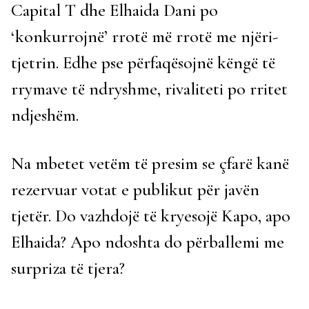
Capital T dhe Elhaida Dani po
‘konkurrojnë’ rrotë më rrotë me njëri-
tjetrin. Edhe pse përfaqësojnë këngë të
rrymave të ndryshme, rivaliteti po rritet
ndjeshëm.
Na mbetet vetëm të presim se çfarë kanë
rezervuar votat e publikut për javën
tjetër. Do vazhdojë të kryesojë Kapo, apo
Elhaida? Apo ndoshta do përballemi me
surpriza të tjera?