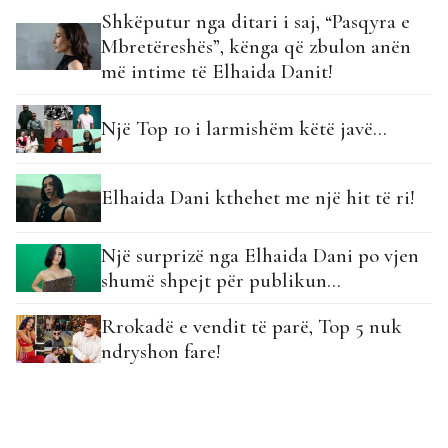
Shkëputur nga ditari i saj, “Pasqyra e
Mbretëreshës”, kënga që zbulon anën
më intime të Elhaida Danit!
Një Top 10 i larmishëm këtë javë…
Elhaida Dani kthehet me një hit të ri!
Një surprizë nga Elhaida Dani po vjen
shumë shpejt për publikun…
Rrokadë e vendit të parë, Top 5 nuk
ndryshon fare!