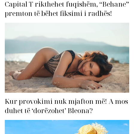
Capital T rikthehet fuqishëm, “Behane”
premton të bëhet fiksimi i radhës!
Kur provokimi nuk mjafton më! A mos
duhet të ‘dorëzohet’ Bleona?