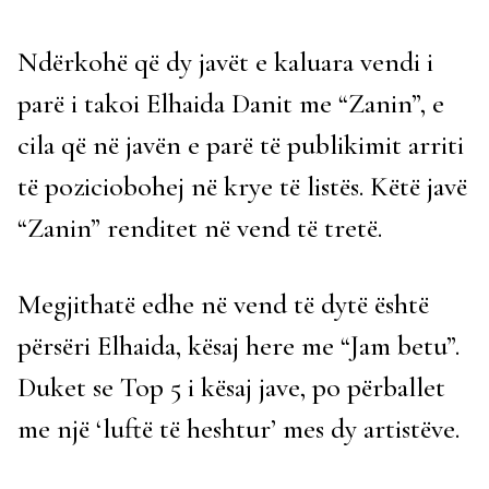
Ndërkohë që dy javët e kaluara vendi i
parë i takoi Elhaida Danit me “Zanin”, e
cila që në javën e parë të publikimit arriti
të poziciobohej në krye të listës. Këtë javë
“Zanin” renditet në vend të tretë.
Megjithatë edhe në vend të dytë është
përsëri Elhaida, kësaj here me “Jam betu”.
Duket se Top 5 i kësaj jave, po përballet
me një ‘luftë të heshtur’ mes dy artistëve.