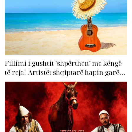
Fillimi i gushtit "shpërthen" me këngë
të reja! Artistët shqiptarë hapin garën
për hitin e verës!