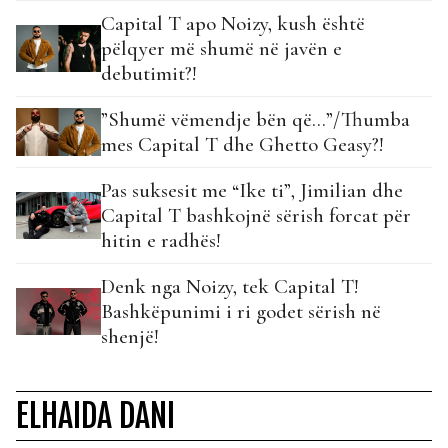
Capital T apo Noizy, kush është
pëlqyer më shumë në javën e
debutimit?!
”Shumë vëmendje bën që…”/Thumba
mes Capital T dhe Ghetto Geasy?!
Pas suksesit me “Ike ti”, Jimilian dhe
Capital T bashkojnë sërish forcat për
hitin e radhës!
Denk nga Noizy, tek Capital T!
Bashkëpunimi i ri godet sërish në
shenjë!
ELHAIDA DANI