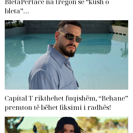
BletaPërtace na tregon se “kush o
bleta”…
Capital T rikthehet fuqishëm, “Behane”
premton të bëhet fiksimi i radhës!