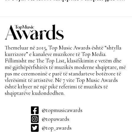
për hitin e verës!
Themeluar në 2015, Top Music Awards është “shtylla
kurrizore” e kanaleve muzikore të Top Media.
Fillimisht me The Top List, klasifikimin e vetëm dhe
më gjithëpërfshirës të muzikës moderne shqiptare, më
pas me ceremoninë e parë të standarteve botërore të
vlerësimit të artistëve. Në 7 vite Top Music Awards
është kthyer në një pikë referimi të muzikës të
shqiptarëve kudondodhen.
@topmusicawards
@topawards
@top_awards