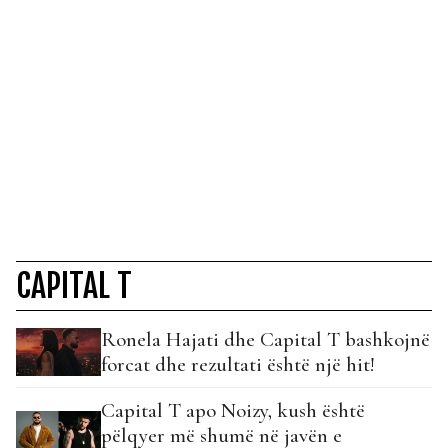
CAPITAL T
Ronela Hajati dhe Capital T bashkojnë
forcat dhe rezultati është një hit!
Capital T apo Noizy, kush është
pëlqyer më shumë në javën e