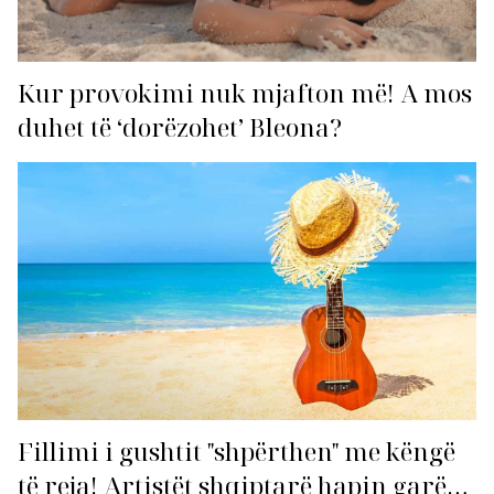
Kur provokimi nuk mjafton më! A mos
duhet të ‘dorëzohet’ Bleona?
Fillimi i gushtit "shpërthen" me këngë
të reja! Artistët shqiptarë hapin garën