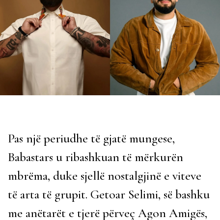
Pas një periudhe të gjatë mungese,
Babastars u ribashkuan të mërkurën
mbrëma, duke sjellë nostalgjinë e viteve
të arta të grupit. Getoar Selimi, së bashku
me anëtarët e tjerë përveç Agon Amigës,