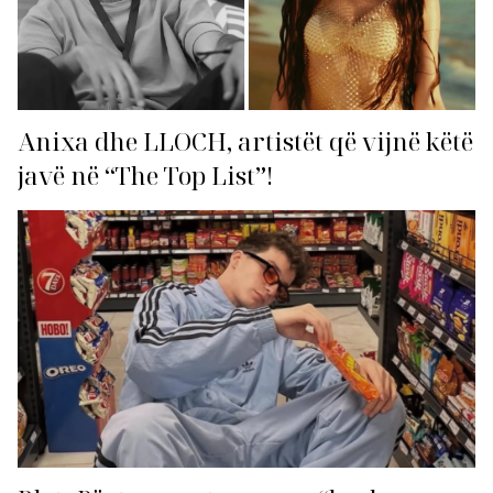
Anixa dhe LLOCH, artistët që vijnë këtë
javë në “The Top List”!