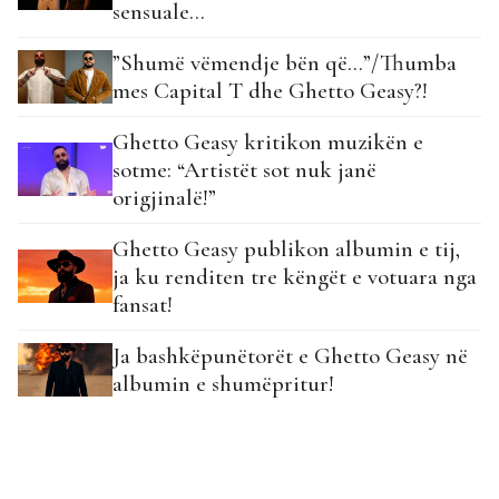
sensuale…
”Shumë vëmendje bën që…”/Thumba
mes Capital T dhe Ghetto Geasy?!
Ghetto Geasy kritikon muzikën e
sotme: “Artistët sot nuk janë
origjinalë!”
Ghetto Geasy publikon albumin e tij,
ja ku renditen tre këngët e votuara nga
fansat!
Ja bashkëpunëtorët e Ghetto Geasy në
albumin e shumëpritur!