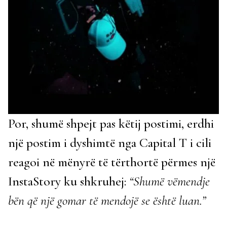
Por, shumë shpejt pas këtij postimi, erdhi
një postim i dyshimtë nga Capital T i cili
reagoi në mënyrë të tërthortë përmes një
InstaStory ku shkruhej:
“Shumë vëmendje
bën që një gomar të mendojë se është luan.”