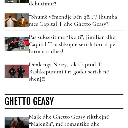
debutimit?!
”Shumë vëmendje bën që…”/Thumba
mes Capital T dhe Ghetto Geasy?!
Pas suksesit me “Ike ti”, Jimilian dhe
Capital T bashkojnë sërish forcat për
hitin e radhës!
Denk nga Noizy, tek Capital T!
Bashkëpunimi i ri godet sërish në
shenjë!
GHETTO GEASY
Majk dhe Ghetto Geasy rikthejnë
“Malenën”, më romantike dhe