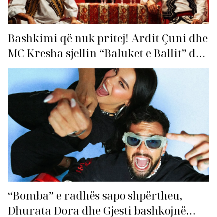
Bashkimi që nuk pritej! Ardit Çuni dhe
MC Kresha sjellin “Baluket e Ballit” dhe
ndezin rrjetin!
“Bomba” e radhës sapo shpërtheu,
Dhurata Dora dhe Gjesti bashkojnë