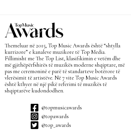
fuqitë me “Gasolina”!
Themeluar në 2015, Top Music Awards është “shtylla
kurrizore” e kanaleve muzikore të Top Media.
Fillimisht me The Top List, klasifikimin e vetëm dhe
më gjithëpërfshirës të muzikës moderne shqiptare, më
pas me ceremoninë e parë të standarteve botërore të
vlerësimit të artistëve. Në 7 vite Top Music Awards
është kthyer në një pikë referimi të muzikës të
shqiptarëve kudondodhen.
@topmusicawards
@topawards
@top_awards