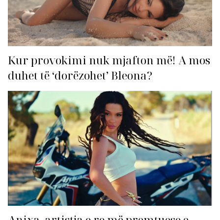
Kur provokimi nuk mjafton më! A mos
duhet të ‘dorëzohet’ Bleona?
Anixa, artistja e re më premtuese e