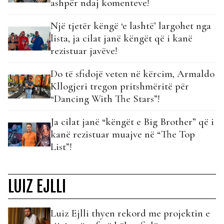
ashpër ndaj komenteve!
Një tjetër këngë ‘e lashtë’ largohet nga
lista, ja cilat janë këngët që i kanë
rezistuar javëve!
Do të sfidojë veten në kërcim, Armaldo
Kllogjeri tregon pritshmëritë për
“Dancing With The Stars”!
Ja cilat janë “këngët e Big Brother” që i
kanë rezistuar muajve në “The Top
List”!
LUIZ EJLLI
Luiz Ejlli thyen rekord me projektin e