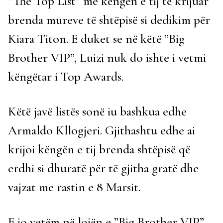
”The Top List” me këngën e tij të krijuar
brenda mureve të shtëpisë si dedikim për
Kiara Titon. E duket se në këtë ”Big
Brother VIP”, Luizi nuk do ishte i vetmi
këngëtar i Top Awards.
Këtë javë listës sonë iu bashkua edhe
Armaldo Kllogjeri. Gjithashtu edhe ai
krijoi këngën e tij brenda shtëpisë që
erdhi si dhuratë për të gjitha gratë dhe
vajzat me rastin e 8 Marsit.
E jo vetëm në lojën e ”Big Brother VIP”,