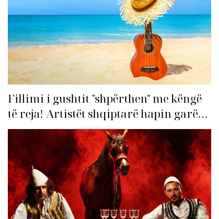
Fillimi i gushtit "shpërthen" me këngë
të reja! Artistët shqiptarë hapin garën
për hitin e verës!