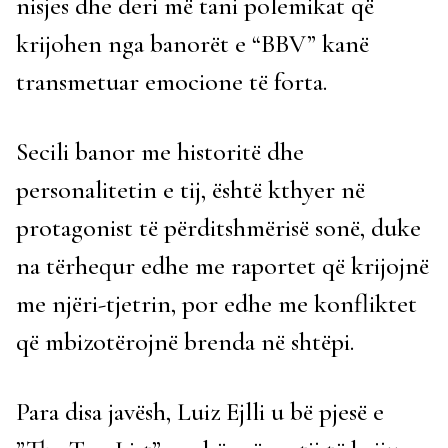
nisjes dhe deri më tani polemikat që
krijohen nga banorët e “BBV” kanë
transmetuar emocione të forta.
Secili banor me historitë dhe
personalitetin e tij, është kthyer në
protagonist të përditshmërisë sonë, duke
na tërhequr edhe me raportet që krijojnë
me njëri-tjetrin, por edhe me konfliktet
që mbizotërojnë brenda në shtëpi.
Para disa javësh, Luiz Ejlli u bë pjesë e