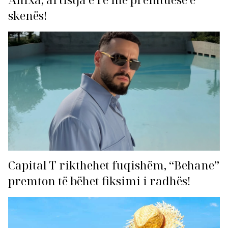
skenës!
Capital T rikthehet fuqishëm, “Behane”
premton të bëhet fiksimi i radhës!