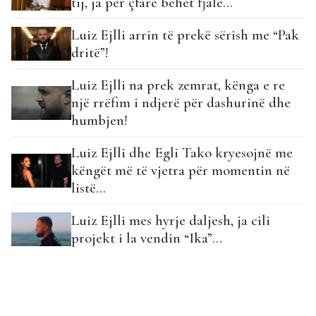
tij, ja për çfarë bëhet fjalë…
Luiz Ejlli arrin të prekë sërish me “Pak
dritë”!
Luiz Ejlli na prek zemrat, kënga e re
një rrëfim i ndjerë për dashurinë dhe
humbjen!
Luiz Ejlli dhe Egli Tako kryesojnë me
këngët më të vjetra për momentin në
listë…
Luiz Ejlli mes hyrje daljesh, ja cili
projekt i la vendin “Ika”…