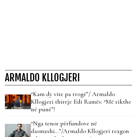
ARMALDO KLLOGJERI
“Kam dy vite pa rrogë”/ Armaldo
Kllogjeri thirrje Edi Ramës: “Më rikthe
në punë”!
“Nga tenor përfundove në
dasmaxhi…”/Armaldo Kllogjeri reagon