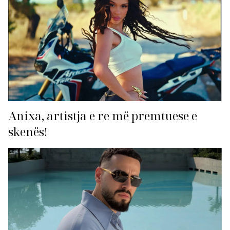
Anixa, artistja e re më premtuese e
skenës!