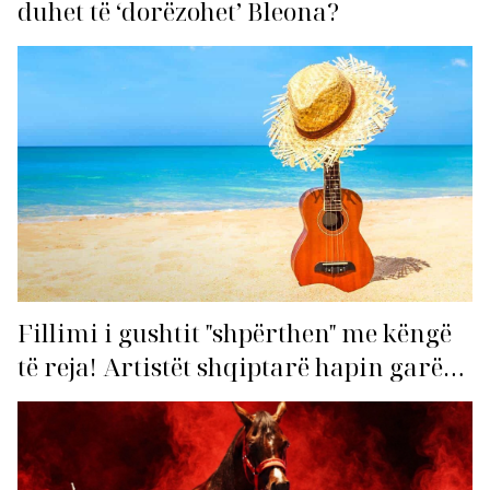
duhet të ‘dorëzohet’ Bleona?
Fillimi i gushtit "shpërthen" me këngë
të reja! Artistët shqiptarë hapin garën
për hitin e verës!