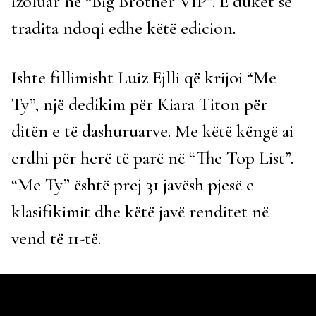
izoluar në “Big Brother VIP”. E duket se
tradita ndoqi edhe këtë edicion.
Ishte fillimisht Luiz Ejlli që krijoi “Me
Ty”, një dedikim për Kiara Titon për
ditën e të dashuruarve. Me këtë këngë ai
erdhi për herë të parë në “The Top List”.
“Me Ty” është prej 31 javësh pjesë e
klasifikimit dhe këtë javë renditet në
vend të 11-të.