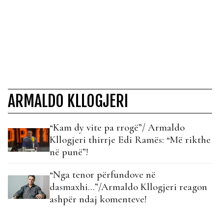
ARMALDO KLLOGJERI
“Kam dy vite pa rrogë”/ Armaldo
Kllogjeri thirrje Edi Ramës: “Më rikthe
në punë”!
“Nga tenor përfundove në
dasmaxhi…”/Armaldo Kllogjeri reagon
ashpër ndaj komenteve!