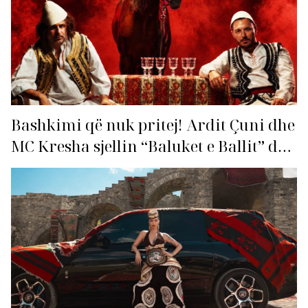
Bashkimi që nuk pritej! Ardit Çuni dhe
MC Kresha sjellin “Baluket e Ballit” dhe
ndezin rrjetin!