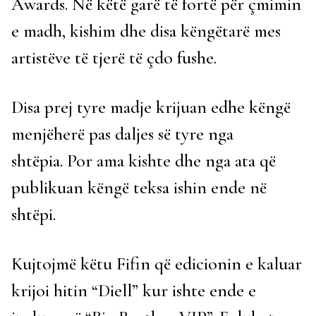
Awards. Në këtë garë të fortë për çmimin
e madh, kishim dhe disa këngëtarë mes
artistëve të tjerë të çdo fushe.
Disa prej tyre madje krijuan edhe këngë
menjëherë pas daljes së tyre nga
shtëpia. Por ama kishte dhe nga ata që
publikuan këngë teksa ishin ende në
shtëpi.
Kujtojmë këtu Fifin që edicionin e kaluar
krijoi hitin “Diell” kur ishte ende e