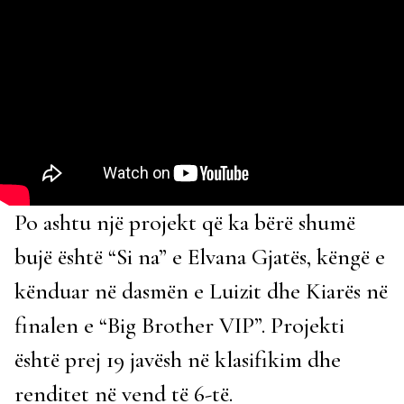
Po ashtu një projekt që ka bërë shumë
bujë është “Si na” e Elvana Gjatës, këngë e
kënduar në dasmën e Luizit dhe Kiarës në
finalen e “Big Brother VIP”. Projekti
është prej 19 javësh në klasifikim dhe
renditet në vend të 6-të.