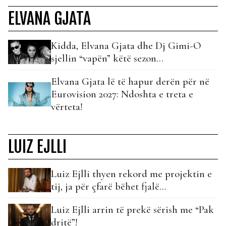
ELVANA GJATA
Kidda, Elvana Gjata dhe Dj Gimi-O
sjellin “vapën” këtë sezon…
Elvana Gjata lë të hapur derën për në
Eurovision 2027: Ndoshta e treta e
vërteta!
LUIZ EJLLI
Luiz Ejlli thyen rekord me projektin e
tij, ja për çfarë bëhet fjalë…
Luiz Ejlli arrin të prekë sërish me “Pak
dritë”!