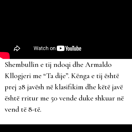
Shembullin e tij ndoqi dhe Armaldo
Kllogjeri me “Ta dije”. Kënga e tij është
prej 28 javësh në klasifikim dhe këtë javë
është rritur me 50 vende duke shkuar në
vend të 8-të.