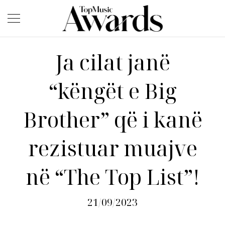
Ja cilat janë
“këngët e Big
Brother” që i kanë
rezistuar muajve
në “The Top List”!
21/09/2023