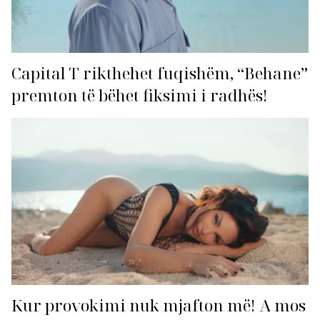
Capital T rikthehet fuqishëm, “Behane”
premton të bëhet fiksimi i radhës!
Kur provokimi nuk mjafton më! A mos