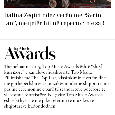
Dafina Zeqiri ndez verën me “Syrin
tan”, një tjetër hit në repertorin e saj!
Themeluar në 2015, Top Music Awards është “shtylla
kurrizore” e kanaleve muzikore të Top Media.
Fillimisht me The Top List, klasifikimin e vetëm dhe
më gjithëpërfshirës të muzikës moderne shqiptare, më
pas me ceremoninë e parë të standarteve botërore të
vlerësimit të artistëve. Në 7 vite Top Music Awards
është kthyer në një pikë referimi të muzikës të
shqiptarëve kudondodhen.