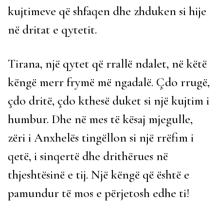
kujtimeve që shfaqen dhe zhduken si hije
në dritat e qytetit.
Tirana, një qytet që rrallë ndalet, në këtë
këngë merr frymë më ngadalë. Çdo rrugë,
çdo dritë, çdo kthesë duket si një kujtim i
humbur. Dhe në mes të kësaj mjegulle,
zëri i Anxhelës tingëllon si një rrëfim i
qetë, i sinqertë dhe drithërues në
thjeshtësinë e tij. Një këngë që është e
pamundur të mos e përjetosh edhe ti!