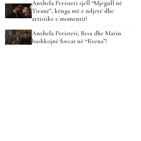
Anxhela Peristeri sjell “Mjegull në
Tiranë”, kënga më e ndjerë dhe
artistike e momentit!
Anxhela Peristeri, Besa dhe Marin
bashkojnë forcat në “Rrena”!