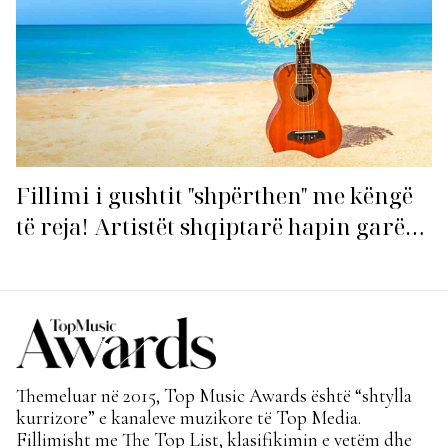
Fillimi i gushtit "shpërthen" me këngë
të reja! Artistët shqiptarë hapin garën
për hitin e verës!
Themeluar në 2015, Top Music Awards është “shtylla
kurrizore” e kanaleve muzikore të Top Media.
Fillimisht me The Top List, klasifikimin e vetëm dhe