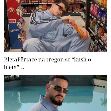
BletaPërtace na tregon se “kush o
bleta”…