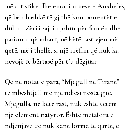
më artistike dhe emocionuese e Anxhelës,
që bën bashkë të gjithë komponentët e
duhur. Zëri i saj, i njohur për forcën dhe
pasionin që mbart, në këtë rast vjen më i
qetë, më i thellë, si një rrëfim që nuk ka
nevojë të bërtasë për t’u dëgjuar.
Që në notat e para, “Mjegull në Tiranë”
të mbështjell me një ndjesi nostalgjie.
Mjegulla, në këtë rast, nuk është vetëm
një element natyror. Është metafora e
ndjenjave që nuk kanë formë të qartë, e