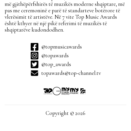
më gjithëpërfshirës të muzikës moderne shqiptare, më
pas me ceremoninë e parë të standarteve botërore të
vlerësimit të artistëve. Në 7 vite Top Music Awards
është kthyer në një pikë referimi të muzikës të
shqiptarëve kudondodhen.
@topmusicawards
@topawards
@top_awards
topawards@top-channel.tv
Copyright © 2026