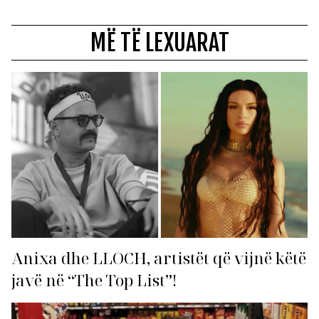
MË TË LEXUARAT
Anixa dhe LLOCH, artistët që vijnë këtë
javë në “The Top List”!