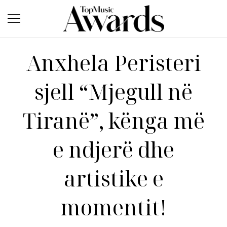
Anxhela Peristeri
sjell “Mjegull në
Tiranë”, kënga më
e ndjerë dhe
artistike e
momentit!