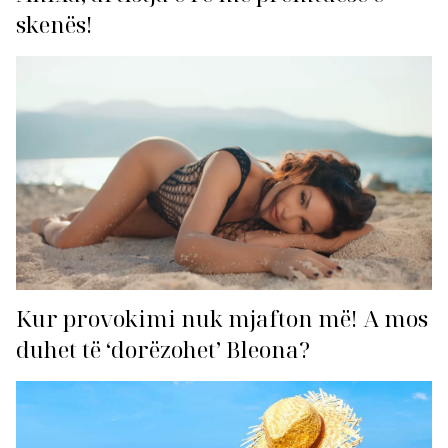
skenës!
Kur provokimi nuk mjafton më! A mos
duhet të ‘dorëzohet’ Bleona?