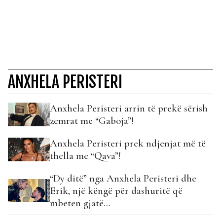
ANXHELA PERISTERI
Anxhela Peristeri arrin të prekë sërish
zemrat me “Gaboja”!
Anxhela Peristeri prek ndjenjat më të
thella me “Qava”!
“Dy ditë” nga Anxhela Peristeri dhe
Erik, një këngë për dashuritë që
mbeten gjatë…