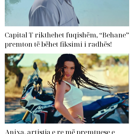
Capital T rikthehet fuqishëm, “Behane”
premton të bëhet fiksimi i radhës!
Anixa, artistja e re më premtuese e