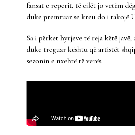
fansat e reperit, të cilët jo vetëm d
duke premtuar se kreu do i takojë Un
Sa i përket hyrjeve të reja këtë javë
duke treguar kështu që artistët shqi
sezonin e nxehtë të verës.