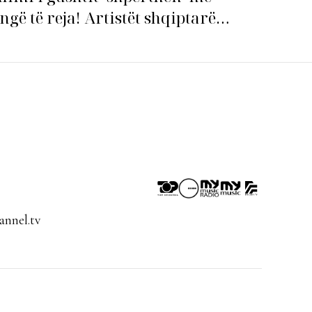
ngë të reja! Artistët shqiptarë
pin garën për hitin e verës!
nnel.tv