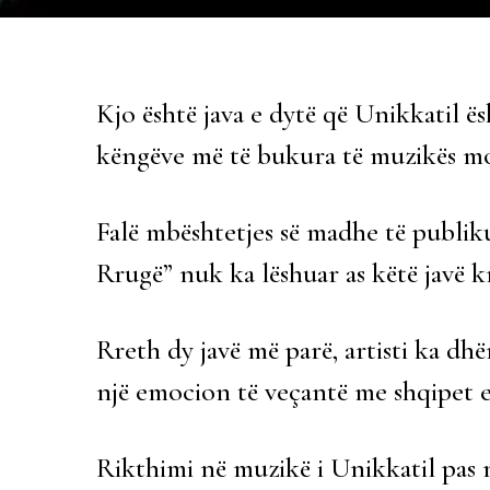
Kjo është java e dytë që Unikkatil ësh
këngëve më të bukura të muzikës mo
Falë mbështetjes së madhe të publiku
Rrugë” nuk ka lëshuar as këtë javë k
Rreth dy javë më parë, artisti ka dh
një emocion të veçantë me shqipet e a
Rikthimi në muzikë i Unikkatil pas