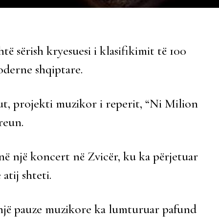
të sërish kryesuesi i klasifikimit të 100
derne shqiptare.
t, projekti muzikor i reperit, “Ni Milion
reun.
ënë një koncert në Zvicër, ku ka përjetuar
tij shteti.
 një pauze muzikore ka lumturuar pafund