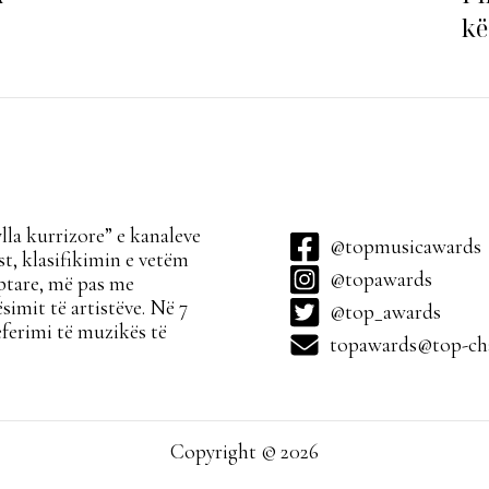
kë
ha
la kurrizore” e kanaleve
@topmusicawards
t, klasifikimin e vetëm
@topawards
ptare, më pas me
simit të artistëve. Në 7
@top_awards
ferimi të muzikës të
topawards@top-cha
Copyright © 2026