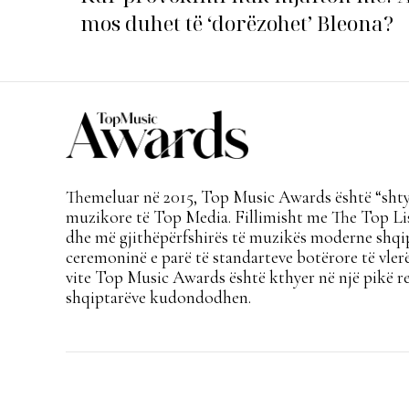
mos duhet të ‘dorëzohet’ Bleona?
Themeluar në 2015, Top Music Awards është “shtyl
muzikore të Top Media. Fillimisht me The Top Lis
dhe më gjithëpërfshirës të muzikës moderne shqi
ceremoninë e parë të standarteve botërore të vlerë
vite Top Music Awards është kthyer në një pikë re
shqiptarëve kudondodhen.