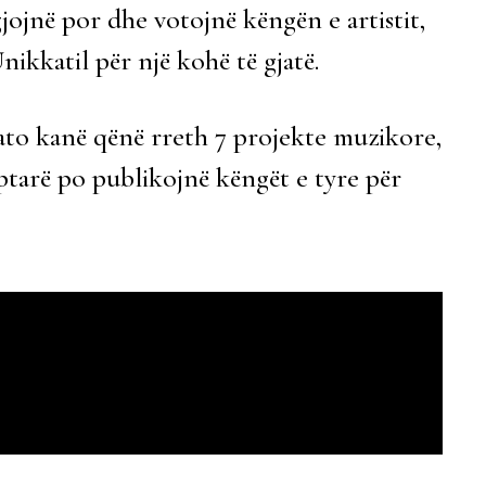
ëgjojnë por dhe votojnë këngën e artistit,
ikkatil për një kohë të gjatë.
, ato kanë qënë rreth 7 projekte muzikore,
ptarë po publikojnë këngët e tyre për