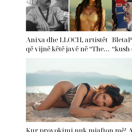
Anixa dhe LLOCH, artistët
BletaP
që vijnë këtë javë në “The
“kush 
Top List”!
Kur provokimi nuk mjafton më! 