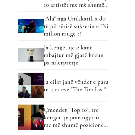
10 artistët me më shumë
vende të para!
"Ala" nga Unikkatil, a do
të përsërisë suksesin e "Ni
milion rrugë"?!
Ja këngët që e kanë
mbajtur më gjatë kreun
pa ndërprerje!
Ja cilat janë vëndet e para
të 4 viteve "The Top List"
Çmendet "Top 10", tre
këngët që janë ngjitur
me më shumë pozicione
këtë javë