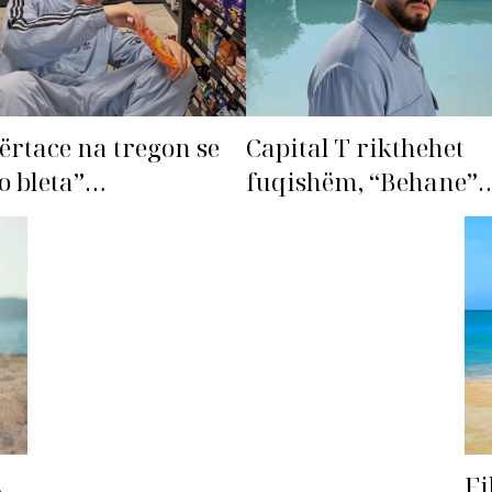
ërtace na tregon se
Capital T rikthehet
o bleta”…
fuqishëm, “Behane”
premton të bëhet fiks
radhës!
Fi
A