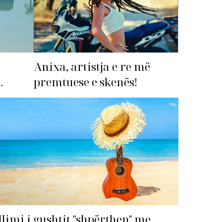
Anixa, artistja e re më
premtuese e skenës!
imi i
llimi i gushtit "shpërthen" me