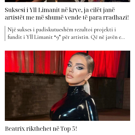
Suksesi i Yll Limanit në krye, ja cilët janë
artistët me më shumë vende të para rradhazi!
Një sukses i padiskutueshëm rezultoi projekti i
fundit i Yll Limanit “9” për artistin. Që në javën e
parë të publikimit, ai u votua për t’u bërë pjesë e
klasifikimit të “The Top List” dhe madje votat e
publikut e vendosën atë menjëherë në fron. “9”
vazhdon që të mbajë...
Beatrix rikthehet në Top 5!