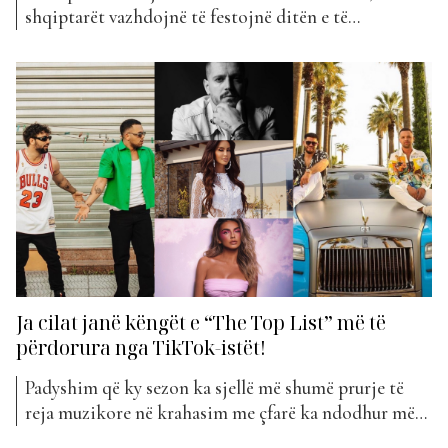
shqiptarët vazhdojnë të festojnë ditën e të
dashuruarve, Shën Valentinin, me të njëjtën
kënaqësi, duke dhënë dhe marrë dashuri sikurse edhe
dhurata. Nuk mund të themi me bindje nëse të gjithë
artistët e festojnë këtë ditë të shënuar por një gjë...
Ja cilat janë këngët e “The Top List” më të
përdorura nga TikTok-istët!
Padyshim që ky sezon ka sjellë më shumë prurje të
reja muzikore në krahasim me çfarë ka ndodhur më
parë. Teksa artistët kishin si qëllim të vinin me video