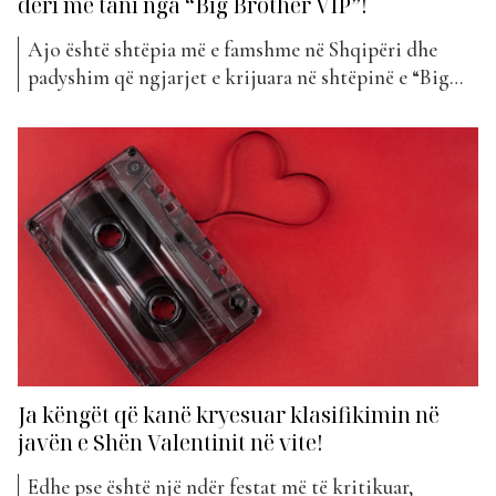
deri më tani nga “Big Brother VIP”!
Ajo është shtëpia më e famshme në Shqipëri dhe
padyshim që ngjarjet e krijuara në shtëpinë e “Big
Brother VIP Albania” janë në qendër të vëmendjes.
Çfarë ndodh në shtëpinë e “Big Brother VIP”,
padyshim që është më e ndjekura e më e komentuara
në rrjetet sociale, si edhe në...
Ja këngët që kanë kryesuar klasifikimin në
javën e Shën Valentinit në vite!
Edhe pse është një ndër festat më të kritikuar,