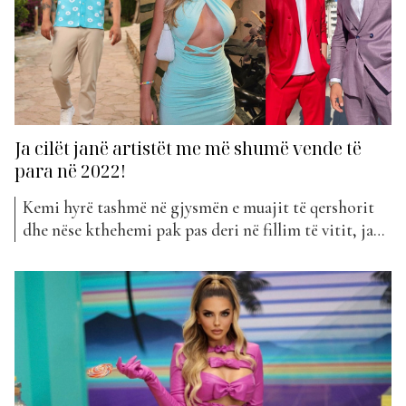
Ja cilët janë artistët me më shumë vende të
para në 2022!
Kemi hyrë tashmë në gjysmën e muajit të qershorit
dhe nëse kthehemi pak pas deri në fillim të vitit, janë
disa artistë që kanë kryesuar më së shumti në
klasifikimin e “The Top List”. Ja se cilët kanë qenë
ata… 1. Yll Limani ka qendruar për 7 javë në krye...