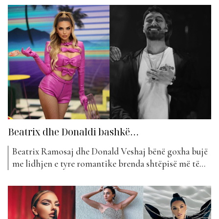
shumë verore dhe të ‘nxehta’, jo të gjithë ama ia
dolën që të ‘konkurronin’ projektet që kishin më
shumë kohë në...
Beatrix dhe Donaldi bashkë…
Beatrix Ramosaj dhe Donald Veshaj bënë goxha bujë
me lidhjen e tyre romantike brenda shtëpisë më të
famshme në Shqipëri, asaj të “Big Brother VIP”.
Megjithatë, po aq e bujshme ishte dhe ndarja e tyre
fare pak pas mbarimit të këtij spektakli. Menjëherë
nuk munguan as projektet e tyre të...