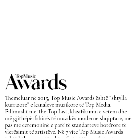
Themeluar në 2015, Top Music Awards është “shtylla
kurrizore” e kanaleve muzikore të Top Media.
Fillimisht me The Top List, klasifikimin e vetëm dhe
më gjithëpërfshirës të muzikës moderne shqiptare, më
pas me ceremoninë e parë të standarteve botërore të
vlerësimit të artistëve. Në 7 vite Top Music Awards