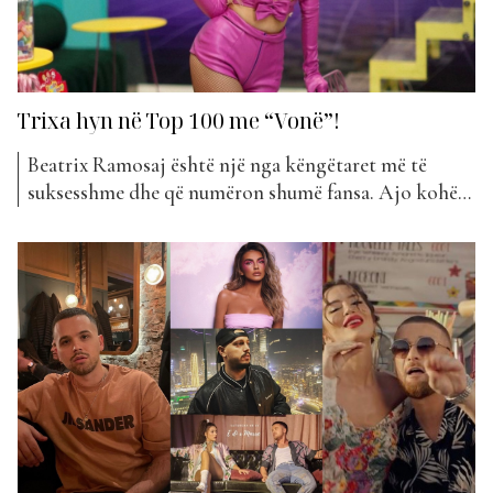
Trixa hyn në Top 100 me “Vonë”!
Beatrix Ramosaj është një nga këngëtaret më të
suksesshme dhe që numëron shumë fansa. Ajo kohët
e fundit ka qenë mjaft aktive duke sjellë herë pas here
projekte të reja dhe duke qenë shumë afër publikut.
Para pak ditësh, në ditëlindjen e saj të 28-të, Trixa
publikoi projektin më të...