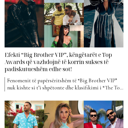
Efekti “Big Brother VIP”, këngëtarët e Top
Awards që vazhdojnë të korrin sukses të
padiskutueshëm edhe sot!
Fenomenit të papërsëritshëm të “Big Brother VIP”
nuk kishte si t’i shpëtonte dhe klasifikimi i “The Top
List”, Top Awards. Le ta pranojmë, ky edicion i
“BBV” ka thyer çdo rekord shikueshmëri dhe kudo
vazhdon që të flitet për të. Në këtë garë të fortë për
çmimin e madh, kishim...