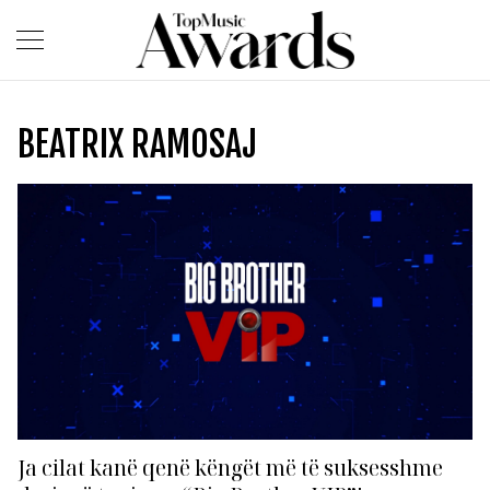
BEATRIX RAMOSAJ
Ja cilat kanë qenë këngët më të suksesshme