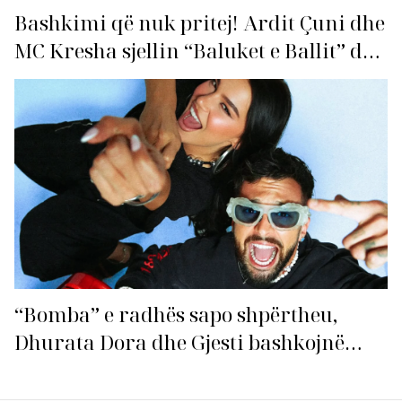
Bashkimi që nuk pritej! Ardit Çuni dhe
MC Kresha sjellin “Baluket e Ballit” dhe
ndezin rrjetin!
“Bomba” e radhës sapo shpërtheu,
Dhurata Dora dhe Gjesti bashkojnë
fuqitë me “Gasolina”!