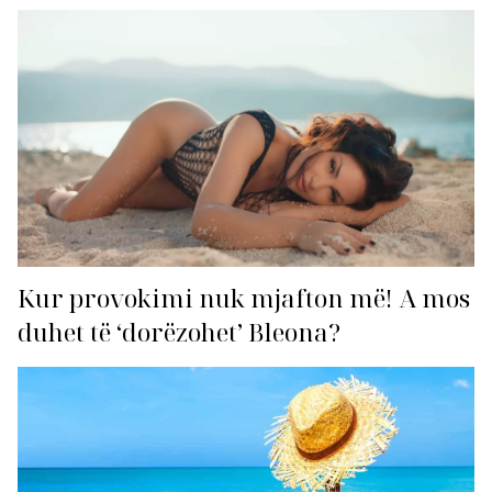
Kur provokimi nuk mjafton më! A mos
duhet të ‘dorëzohet’ Bleona?