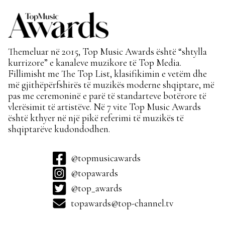
Themeluar në 2015, Top Music Awards është “shtylla
kurrizore” e kanaleve muzikore të Top Media.
Fillimisht me The Top List, klasifikimin e vetëm dhe
më gjithëpërfshirës të muzikës moderne shqiptare, më
pas me ceremoninë e parë të standarteve botërore të
vlerësimit të artistëve. Në 7 vite Top Music Awards
është kthyer në një pikë referimi të muzikës të
shqiptarëve kudondodhen.
@topmusicawards
@topawards
@top_awards
topawards@top-channel.tv