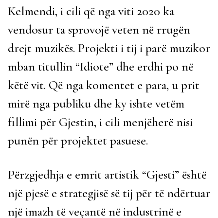
Kelmendi, i cili që nga viti 2020 ka
vendosur ta sprovojë veten në rrugën
drejt muzikës. Projekti i tij i parë muzikor
mban titullin “Idiote” dhe erdhi po në
këtë vit. Që nga komentet e para, u prit
mirë nga publiku dhe ky ishte vetëm
fillimi për Gjestin, i cili menjëherë nisi
punën për projektet pasuese.
Përzgjedhja e emrit artistik “Gjesti” është
një pjesë e strategjisë së tij për të ndërtuar
një imazh të veçantë në industrinë e