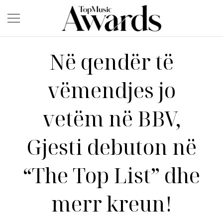
Në qendër të
vëmendjes jo
vetëm në BBV,
Gjesti debuton në
“The Top List” dhe
merr kreun!