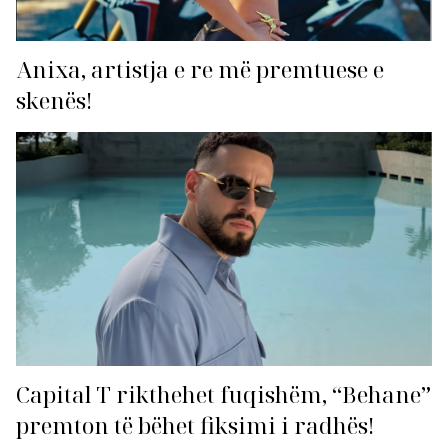
Anixa, artistja e re më premtuese e
skenës!
Capital T rikthehet fuqishëm, “Behane”
premton të bëhet fiksimi i radhës!