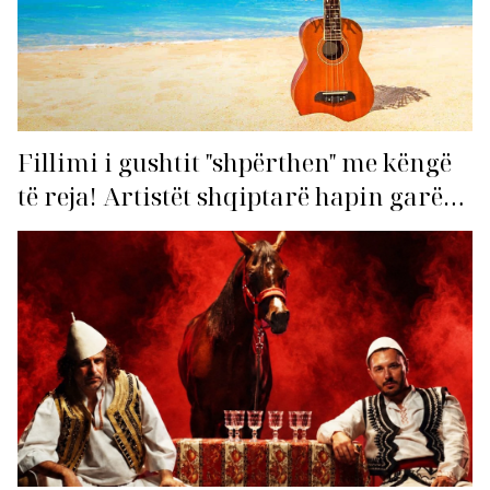
Fillimi i gushtit "shpërthen" me këngë
të reja! Artistët shqiptarë hapin garën
për hitin e verës!