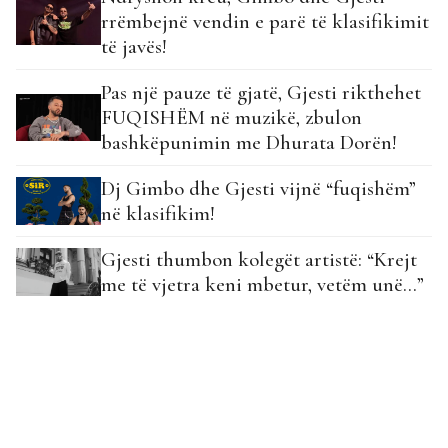
rrëmbejnë vendin e parë të klasifikimit
të javës!
Pas një pauze të gjatë, Gjesti rikthehet
FUQISHËM në muzikë, zbulon
bashkëpunimin me Dhurata Dorën!
Dj Gimbo dhe Gjesti vijnë “fuqishëm”
në klasifikim!
Gjesti thumbon kolegët artistë: “Krejt
me të vjetra keni mbetur, vetëm unë…”