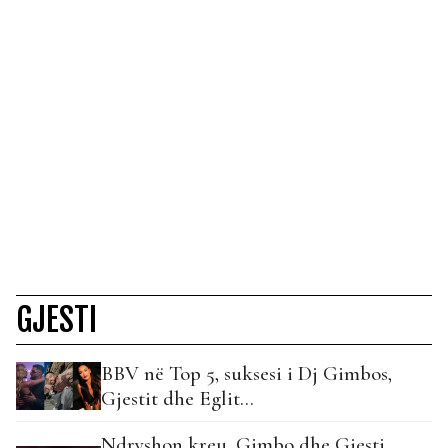
GJESTI
BBV në Top 5, suksesi i Dj Gimbos,
Gjestit dhe Eglit…
Ndryshon kreu, Gimbo dhe Gjesti