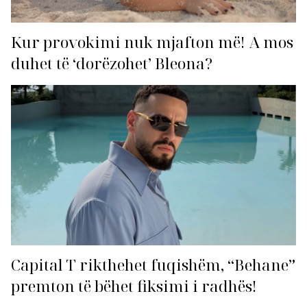
Kur provokimi nuk mjafton më! A mos
duhet të ‘dorëzohet’ Bleona?
Capital T rikthehet fuqishëm, “Behane”
premton të bëhet fiksimi i radhës!