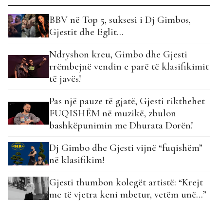
BBV në Top 5, suksesi i Dj Gimbos,
Gjestit dhe Eglit…
Ndryshon kreu, Gimbo dhe Gjesti
rrëmbejnë vendin e parë të klasifikimit
të javës!
Pas një pauze të gjatë, Gjesti rikthehet
FUQISHËM në muzikë, zbulon
bashkëpunimin me Dhurata Dorën!
Dj Gimbo dhe Gjesti vijnë “fuqishëm”
në klasifikim!
Gjesti thumbon kolegët artistë: “Krejt
me të vjetra keni mbetur, vetëm unë…”