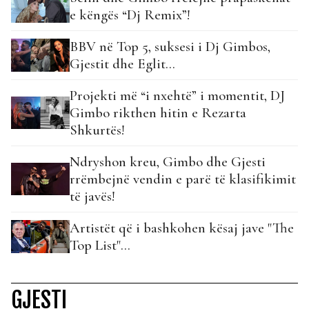
e këngës “Dj Remix”!
BBV në Top 5, suksesi i Dj Gimbos,
Gjestit dhe Eglit…
Projekti më “i nxehtë” i momentit, DJ
Gimbo rikthen hitin e Rezarta
Shkurtës!
Ndryshon kreu, Gimbo dhe Gjesti
rrëmbejnë vendin e parë të klasifikimit
të javës!
Artistët që i bashkohen kësaj jave "The
Top List"...
GJESTI