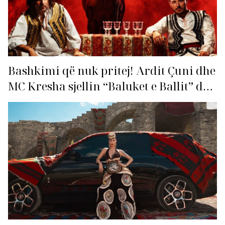
Bashkimi që nuk pritej! Ardit Çuni dhe
MC Kresha sjellin “Baluket e Ballit” dhe
ndezin rrjetin!