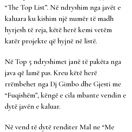
“The Top List”. Në ndryshim nga javët e
kaluara ku kishim një numër të madh
hyrjesh të reja, këtë herë kemi vetëm
katër projekte që hyjnë në listë.
Në Top 5 ndryshimet janë të pakëta nga
java që lamë pas. Kreu këtë herë
rrëmbehet nga Dj Gimbo dhe Gjesti me
“Fuqishëm”, këngë e cila mbante vendin e
dytë javën e kaluar.
Në vend të dytë renditer Mal ne “Me