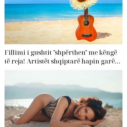
Fillimi i gushtit "shpërthen" me këngë
të reja! Artistët shqiptarë hapin garën
për hitin e verës!