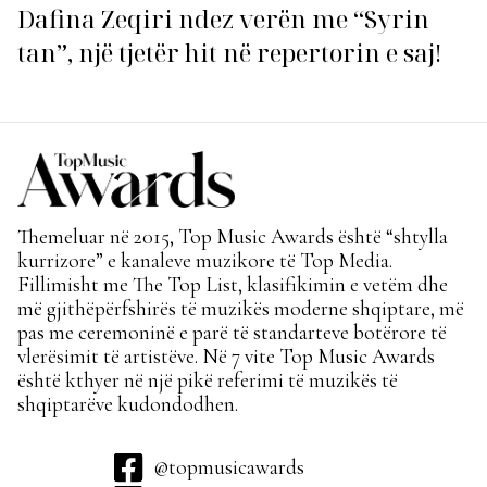
Dafina Zeqiri ndez verën me “Syrin
tan”, një tjetër hit në repertorin e saj!
Themeluar në 2015, Top Music Awards është “shtylla
kurrizore” e kanaleve muzikore të Top Media.
Fillimisht me The Top List, klasifikimin e vetëm dhe
më gjithëpërfshirës të muzikës moderne shqiptare, më
pas me ceremoninë e parë të standarteve botërore të
vlerësimit të artistëve. Në 7 vite Top Music Awards
është kthyer në një pikë referimi të muzikës të
shqiptarëve kudondodhen.
@topmusicawards