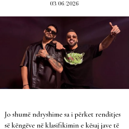
03/06/2026
Jo shumë ndryshime sa i përket renditjes
së këngëve në klasifikimin e kësaj jave të