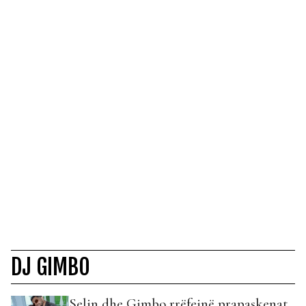
DJ GIMBO
Selin dhe Gimbo rrëfejnë prapaskenat